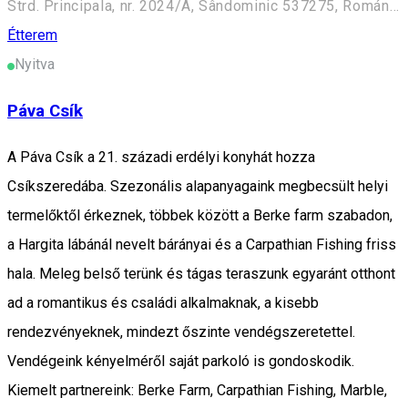
Strd. Principala, nr. 2024/A, Sândominic 537275, Románia
Étterem
Nyitva
Páva Csík
A Páva Csík a 21. századi erdélyi konyhát hozza
Csíkszeredába. Szezonális alapanyagaink megbecsült helyi
termelőktől érkeznek, többek között a Berke farm szabadon,
a Hargita lábánál nevelt bárányai és a Carpathian Fishing friss
hala. Meleg belső terünk és tágas teraszunk egyaránt otthont
ad a romantikus és családi alkalmaknak, a kisebb
rendezvényeknek, mindezt őszinte vendégszeretettel.
Vendégeink kényelméről saját parkoló is gondoskodik.
Kiemelt partnereink: Berke Farm, Carpathian Fishing, Marble,