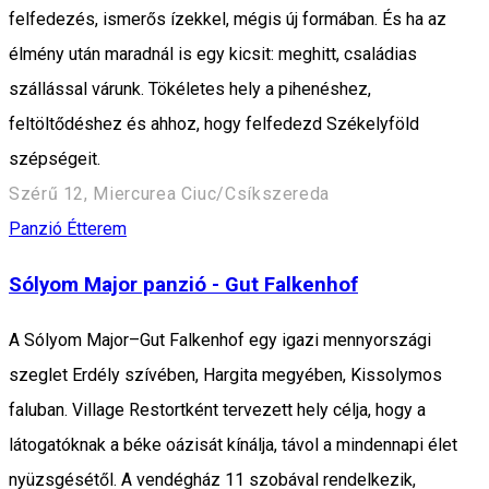
felfedezés, ismerős ízekkel, mégis új formában. És ha az
élmény után maradnál is egy kicsit: meghitt, családias
szállással várunk. Tökéletes hely a pihenéshez,
feltöltődéshez és ahhoz, hogy felfedezd Székelyföld
szépségeit.
Szérű 12, Miercurea Ciuc/Csíkszereda
Panzió
Étterem
Sólyom Major panzió - Gut Falkenhof
A Sólyom Major–Gut Falkenhof egy igazi mennyországi
szeglet Erdély szívében, Hargita megyében, Kissolymos
faluban. Village Restortként tervezett hely célja, hogy a
látogatóknak a béke oázisát kínálja, távol a mindennapi élet
nyüzsgésétől. A vendégház 11 szobával rendelkezik,