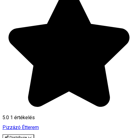
5.0
1 értékelés
Pizzázó
Étterem
Distribuie