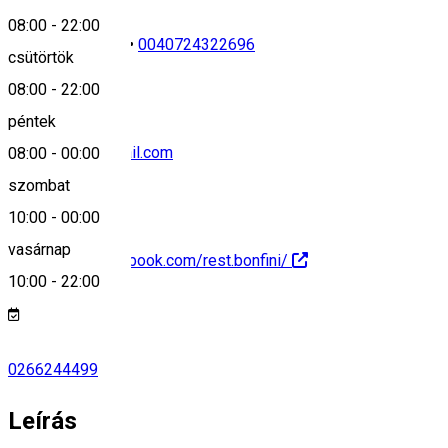
08:00
-
22:00
0040266244499
•
0040724322696
csütörtök
08:00
-
22:00
péntek
etterem.brv@gmail.com
08:00
-
00:00
szombat
10:00
-
00:00
vasárnap
https://www.facebook.com/rest.bonfini/
10:00
-
22:00
0266244499
Leírás