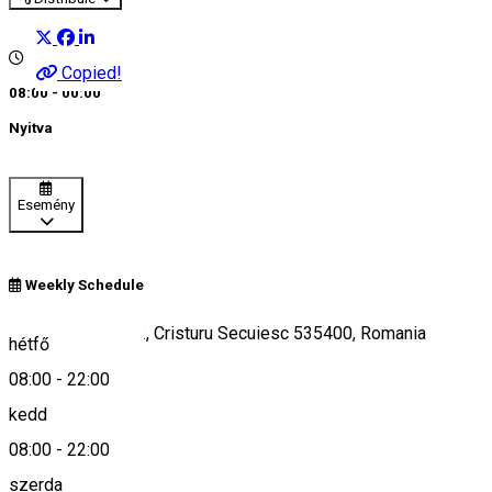
Copied!
08:00 - 00:00
Nyitva
Esemény
Weekly Schedule
Piața Libertății 52, Cristuru Secuiesc 535400, Romania
hétfő
08:00
-
22:00
kedd
Keresd térképen
08:00
-
22:00
szerda