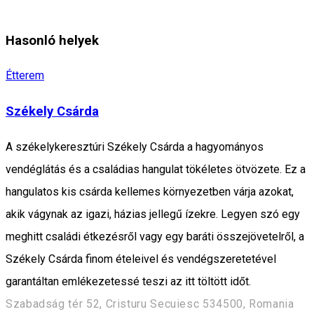
Hasonló helyek
Étterem
Székely Csárda
A székelykeresztúri Székely Csárda a hagyományos
vendéglátás és a családias hangulat tökéletes ötvözete. Ez a
hangulatos kis csárda kellemes környezetben várja azokat,
akik vágynak az igazi, házias jellegű ízekre. Legyen szó egy
meghitt családi étkezésről vagy egy baráti összejövetelről, a
Székely Csárda finom ételeivel és vendégszeretetével
garantáltan emlékezetessé teszi az itt töltött időt.
Szabadság tér 52, Cristuru Secuiesc 534500, Romania