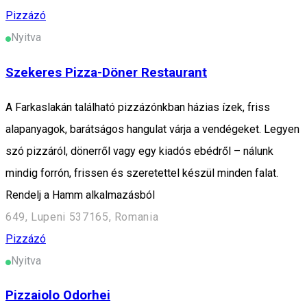
Pizzázó
Nyitva
Szekeres Pizza-Döner Restaurant
A Farkaslakán található pizzázónkban házias ízek, friss
alapanyagok, barátságos hangulat várja a vendégeket. Legyen
szó pizzáról, dönerről vagy egy kiadós ebédről – nálunk
mindig forrón, frissen és szeretettel készül minden falat.
Rendelj a Hamm alkalmazásból
649, Lupeni 537165, Romania
Pizzázó
Nyitva
Pizzaiolo Odorhei