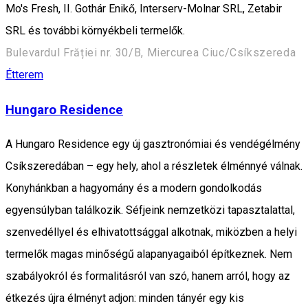
Mo's Fresh, II. Gothár Enikő, Interserv-Molnar SRL, Zetabir
SRL és további környékbeli termelők.
Bulevardul Frăției nr. 30/B, Miercurea Ciuc/Csíkszereda
Étterem
Hungaro Residence
A Hungaro Residence egy új gasztronómiai és vendégélmény
Csíkszeredában – egy hely, ahol a részletek élménnyé válnak.
Konyhánkban a hagyomány és a modern gondolkodás
egyensúlyban találkozik. Séfjeink nemzetközi tapasztalattal,
szenvedéllyel és elhivatottsággal alkotnak, miközben a helyi
termelők magas minőségű alapanyagaiból építkeznek. Nem
szabályokról és formalitásról van szó, hanem arról, hogy az
étkezés újra élményt adjon: minden tányér egy kis