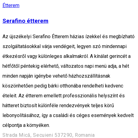
Étterem
Serafino étterem
Az újszékelyi Serafino Étterem házias ízekkel és megbízható
szolgáltatásokkal várja vendégeit, legyen szó mindennapi
étkezésről vagy különleges alkalmakról. A kínálat gerincét a
hétfőtől péntekig elérhető, változatos napi menü adja, a hét
minden napján igénybe vehető házhozszállításnak
köszönhetően pedig bárki otthonába rendelheti kedvenc
ételeit. Az étterem emellett professzionális helyszínt és
hátteret biztosít különféle rendezvények teljes körű
lebonyolításához, így a családi és céges események kedvelt
célpontja a környéken.
Strada Mică, Secuieni 537290, Romania