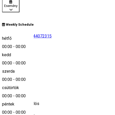
Esemény
Weekly Schedule
0746136602
•
0744072315
hétfő
00:00
-
00:00
Leírás
kedd
+40746136602
00:00
-
00:00
+40744072315
szerda
00:00
-
00:00
csütörtök
Település
00:00
-
00:00
Gyergyószentmiklós
péntek
00:00
-
00:00