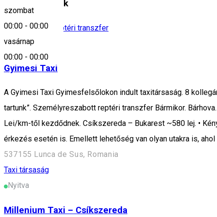
Hasonló helyek
szombat
00:00
-
00:00
Taxi társaság
Reptéri transzfer
vasárnap
Nyitva
00:00
-
00:00
Gyimesi Taxi
A Gyimesi Taxi Gyimesfelsőlokon indult taxitársaság. 8 kolleg
tartunk”. Személyreszabott reptéri transzfer Bármikor. Bárhova.
Lei/km-től kezdődnek. Csíkszereda – Bukarest ~580 lej. • Kénye
érkezés esetén is. Emellett lehetőség van olyan utakra is, ahol 
537155 Lunca de Sus, Romania
Taxi társaság
Nyitva
Millenium Taxi – Csíkszereda