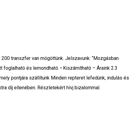
 és 200 transzfer van mögöttünk. Jelszavunk: “Mozgásban
tt foglalható és lemondható. • Kiszámítható – Áraink 2.3
ely pontjára szállítunk Minden repteret lefedünk, indulás és
tra díj ellenében. Részletekért hívj bizalommal.