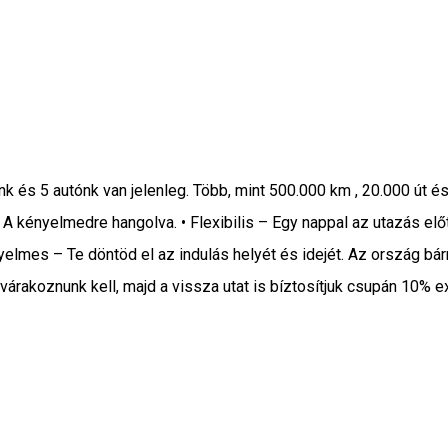
ánk és 5 autónk van jelenleg. Több, mint 500.000 km , 20.000 út
 A kényelmedre hangolva. • Flexibilis – Egy nappal az utazás elő
lmes – Te döntöd el az indulás helyét és idejét. Az ország bárm
várakoznunk kell, majd a vissza utat is bíztosítjuk csupán 10% ex