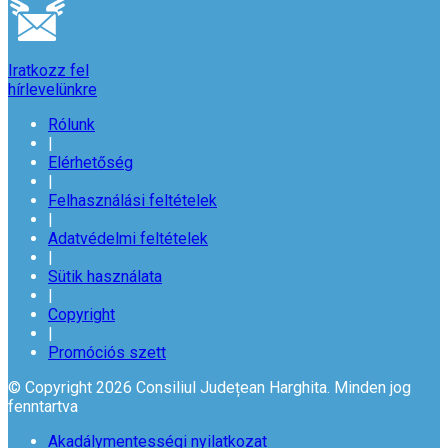
Iratkozz fel
hírlevelünkre
Rólunk
|
Elérhetőség
|
Felhasználási feltételek
|
Adatvédelmi feltételek
|
Sütik használata
|
Copyright
|
Promóciós szett
© Copyright 2026 Consiliul Județean Harghita. Minden jog
fenntartva
Akadálymentességi nyilatkozat