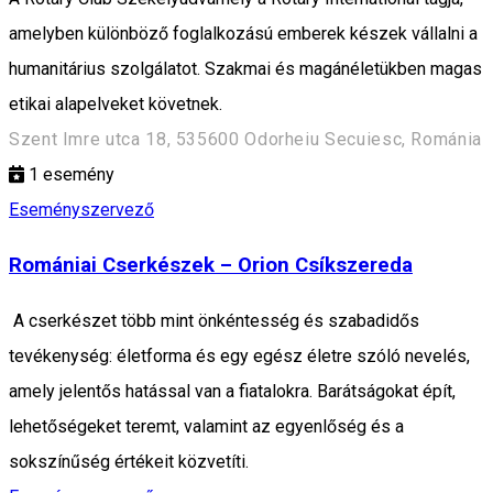
amelyben különböző foglalkozású emberek készek vállalni a
humanitárius szolgálatot. Szakmai és magánéletükben magas
etikai alapelveket követnek.
Szent Imre utca 18, 535600 Odorheiu Secuiesc, Románia
1
esemény
Eseményszervező
Romániai Cserkészek – Orion Csíkszereda
A cserkészet több mint önkéntesség és szabadidős
tevékenység: életforma és egy egész életre szóló nevelés,
amely jelentős hatással van a fiatalokra. Barátságokat épít,
lehetőségeket teremt, valamint az egyenlőség és a
sokszínűség értékeit közvetíti.