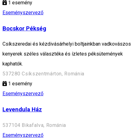
1
esemény
Eseményszervező
Bocskor Pékség
Csíkszeredai és kézdivásárhelyi boltjainkban vadkovászos
kenyerek széles választéka és ízletes péksütemények
kaphatók.
537280 Csíkszentmárton, Románia
1
esemény
Eseményszervező
Levendula Ház
537104 Bikafalva, Románia
Eseményszervező