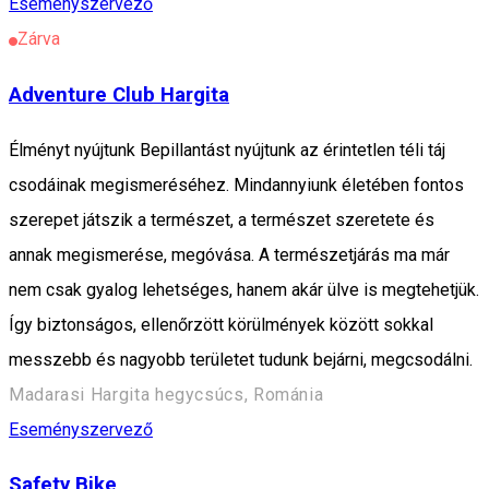
Eseményszervező
Zárva
Adventure Club Hargita
Élményt nyújtunk Bepillantást nyújtunk az érintetlen téli táj
csodáinak megismeréséhez. Mindannyiunk életében fontos
szerepet játszik a természet, a természet szeretete és
annak megismerése, megóvása. A természetjárás ma már
nem csak gyalog lehetséges, hanem akár ülve is megtehetjük.
Így biztonságos, ellenőrzött körülmények között sokkal
messzebb és nagyobb területet tudunk bejárni, megcsodálni.
Madarasi Hargita hegycsúcs, Románia
Eseményszervező
Safety Bike