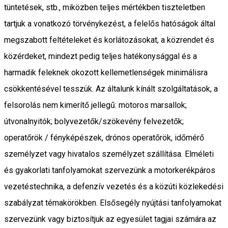
tüntetések, stb., miközben teljes mértékben tiszteletben
tartjuk a vonatkozó törvénykezést, a felelős hatóságok által
megszabott feltételeket és korlátozásokat, a közrendet és
közérdeket, mindezt pedig teljes hatékonysággal és a
harmadik feleknek okozott kellemetlenségek minimálisra
csökkentésével tesszük. Az általunk kínált szolgáltatások, a
felsorolás nem kimerítő jellegű: motoros marsallok;
útvonalnyitók; bolyvezetők/szökevény felvezetők;
operatőrök / fényképészek, drónos operatőrök, időmérő
személyzet vagy hivatalos személyzet szállítása. Elméleti
és gyakorlati tanfolyamokat szervezünk a motorkerékpáros
vezetéstechnika, a defenzív vezetés és a közúti közlekedési
szabályzat témakörökben. Elsősegély nyújtási tanfolyamokat
szervezünk vagy biztosítjuk az egyesület tagjai számára az