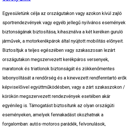
Egyesületünk célja az országutakon vagy azokon kívül zajló
sportrendezvények vagy egyéb jellegű nyilvános események
biztonságának biztosítása, kihasználva a két keréken guruló
járművek, a motorkerékpárok által nyújtott mobilitás előnyeit.
Biztosítjuk a teljes egészében vagy szakaszosan lezárt
országutakon megszervezett kerékpáros versenyek,
maratonok és triatlonok biztonságát és zökkenőmentes
lebonyolítását a rendőrség és a kinevezett rendfenntartó erők
képviselőivel együttműködésben, vagy a zárt szakaszokon /
körökön megszervezett rendezvények esetében akár
egyénileg is. Támogatást biztosítunk az olyan országúti
eseményeken, amelyek fennakadást okozhatnak a
forgalomban: autós-motoros parádék, felvonulások,