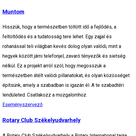
Muntom
Hisszük, hogy a természetben töltött idő a fejlődés, a
feltöltődés és a tudatosság tere lehet. Egy zajjal és
rohanással teli világban kevés dolog olyan valódi, mint a
hegyek között járni telefonjel, zavaró tényezők és sietség
nélkül. Ez a projekt arról szól, hogy megosszuk a
természetben átélt valódi pillanatokat, és olyan közösséget
építsünk, amely a szabadban is igazán él. A te szabadtéri
lendületed. Csatlakozz a mozgalomhoz.
Eseményszervező
Rotary Club Székelyudvarhely
A Rotary Club Székelyudvarhely a Rotary International tagja,