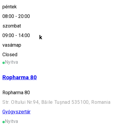
péntek
08:00
-
20:00
Farmacia Bellis
szombat
09:00
-
14:00
Hasonló helyek
vasárnap
Gyógyszertár
Closed
Nyitva
Ropharma 80
Ropharma 80
Str. Oltului Nr.94, Băile Tușnad 535100, Romania
Gyógyszertár
Nyitva