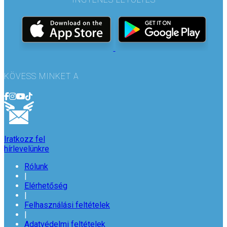
KÖVESS MINKET A
Iratkozz fel
hírlevelünkre
Rólunk
|
Elérhetőség
|
Felhasználási feltételek
|
Adatvédelmi feltételek