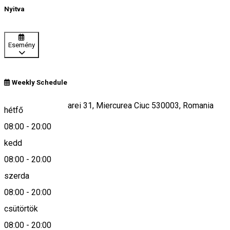
Nyitva
Esemény
Weekly Schedule
Bulevardul Timișoarei 31, Miercurea Ciuc 530003, Romania
hétfő
08:00
-
20:00
kedd
Keresd térképen
08:00
-
20:00
szerda
08:00
-
20:00
0266-315369
csütörtök
08:00
-
20:00
Leírás