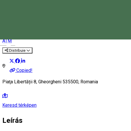
Banca Transilvania - ATM
Gheorghieni
ATM
Magyar
Distribuie
Copied!
Piaţa Libertății 8, Gheorgheni 535500, Romania
Keresd térképen
Leírás