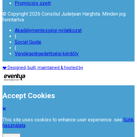
Promóciós szett
© Copyright 2026 Consiliul Județean Harghita. Minden jog
fenntartva
Akadálymentességi nyilatkozat
|
Social Guide
|
Vendégelégedettségi kérdőív
❤️ Designed, built, maintained & hosted by
Accept Cookies
This site uses cookies to enhance user experience. see
Sütik
használata
Accept