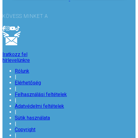
KÖVESS MINKET A
Iratkozz fel
hírlevelünkre
Rólunk
|
Elérhetőség
|
Felhasználási feltételek
|
Adatvédelmi feltételek
|
Sütik használata
|
Copyright
|