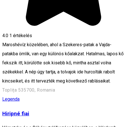
4.0
1 értékelés
Maroshévíz közelében, ahol a Szekeres-patak a Vajda-
patakba ömlik, van egy különös kőalakzat. Hatalmas, lapos kő
fekszik itt, körülötte sok kisebb kő, mintha asztal volna
székekkel. A nép úgy tartja, a tolvajok ide hurcolták rabolt
kincseiket, és itt tervezték meg következő rablásaikat.
Toplița 535700, Romania
Legenda
Hiripné fiai