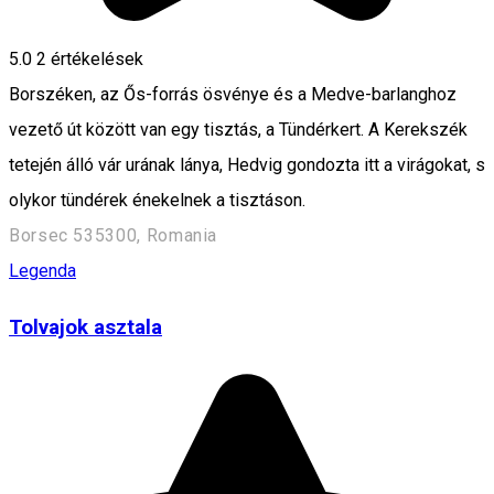
5.0
2
értékelések
Borszéken, az Ős-forrás ösvénye és a Medve-barlanghoz
vezető út között van egy tisztás, a Tündérkert. A Kerekszék
tetején álló vár urának lánya, Hedvig gondozta itt a virágokat, s
olykor tündérek énekelnek a tisztáson.
Borsec 535300, Romania
Legenda
Tolvajok asztala