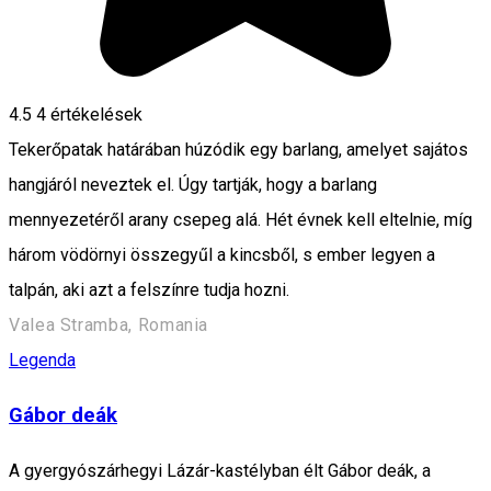
4.5
4
értékelések
Tekerőpatak határában húzódik egy barlang, amelyet sajátos
hangjáról neveztek el. Úgy tartják, hogy a barlang
mennyezetéről arany csepeg alá. Hét évnek kell eltelnie, míg
három vödörnyi összegyűl a kincsből, s ember legyen a
talpán, aki azt a felszínre tudja hozni.
Valea Stramba, Romania
Legenda
Gábor deák
A gyergyószárhegyi Lázár-kastélyban élt Gábor deák, a