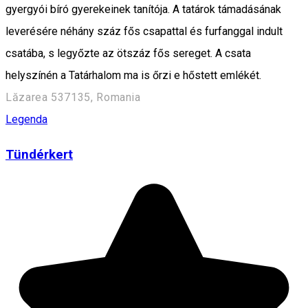
gyergyói bíró gyerekeinek tanítója. A tatárok támadásának
leverésére néhány száz fős csapattal és furfanggal indult
csatába, s legyőzte az ötszáz fős sereget. A csata
helyszínén a Tatárhalom ma is őrzi e hőstett emlékét.
Lăzarea 537135, Romania
Legenda
Tündérkert