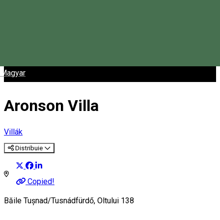
Magyar
Aronson Villa
Villák
Distribuie
Copied!
Băile Tușnad/Tusnádfürdő, Oltului 138