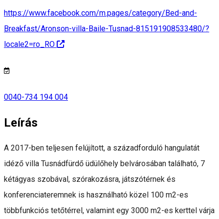
https://www.facebook.com/m.pages/category/Bed-and-
Breakfast/Aronson-villa-Baile-Tusnad-815191908533480/?
locale2=ro_RO
0040-734 194 004
Leírás
A 2017-ben teljesen felújított, a századforduló hangulatát
idéző villa Tusnádfürdő üdülőhely belvárosában található, 7
kétágyas szobával, szórakozásra, játszótérnek és
konferenciateremnek is használható közel 100 m2-es
többfunkciós tetőtérrel, valamint egy 3000 m2-es kerttel várja