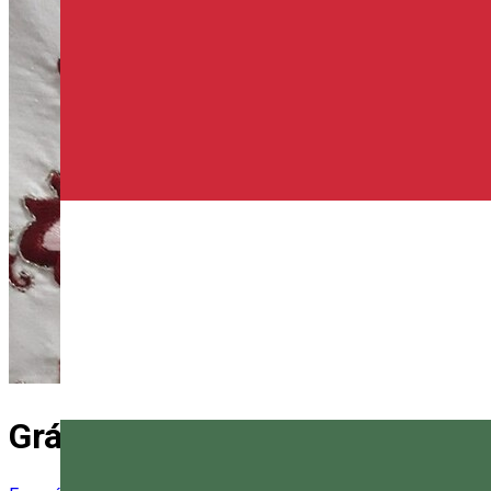
Gránátalma Egyesület