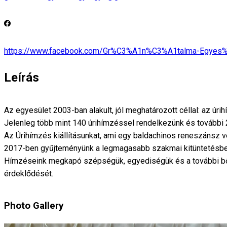
https://www.facebook.com/Gr%C3%A1n%C3%A1talma-Egyes
Leírás
Az egyesület 2003-ban alakult, jól meghatározott céllal: az úrih
Jelenleg több mint 140 úrihímzéssel rendelkezünk és további 2
Az Úrihímzés kiállításunkat, ami egy baldachinos reneszánsz ve
2017-ben gyűjteményünk a legmagasabb szakmai kitüntetésbe
Hímzéseink megkapó szépségük, egyediségük és a további bővíté
érdeklődését.
Photo Gallery