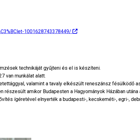
%C3%BClet-1001628743378449/
ímzések technikáját gyűjteni és el is készíteni.
7 van munkálat alatt.
tettággyal, valamint a tavaly elkészült reneszánsz fésülködő as
n részesült amikor Budapesten a Hagyományok Házában utána 
s ígéretével elnyerték a budapesti-, kecskeméti-, egri-, debre