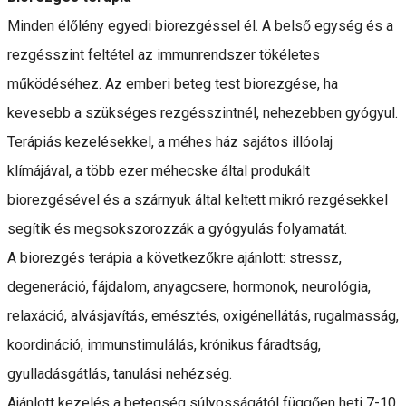
Minden élőlény egyedi biorezgéssel él. A belső egység és a
rezgésszint feltétel az immunrendszer tökéletes
működéséhez. Az emberi beteg test biorezgése, ha
kevesebb a szükséges rezgésszintnél, nehezebben gyógyul.
Terápiás kezelésekkel, a méhes ház sajátos illóolaj
klímájával, a több ezer méhecske által produkált
biorezgésével és a szárnyuk által keltett mikró rezgésekkel
segítik és megsokszorozzák a gyógyulás folyamatát.
A biorezgés terápia a következőkre ajánlott: stressz,
degeneráció, fájdalom, anyagcsere, hormonok, neurológia,
relaxáció, alvásjavítás, emésztés, oxigénellátás, rugalmasság,
koordináció, immunstimulálás, krónikus fáradtság,
gyulladásgátlás, tanulási nehézség.
Ajánlott kezelés a betegség súlyosságától függően heti 7-10