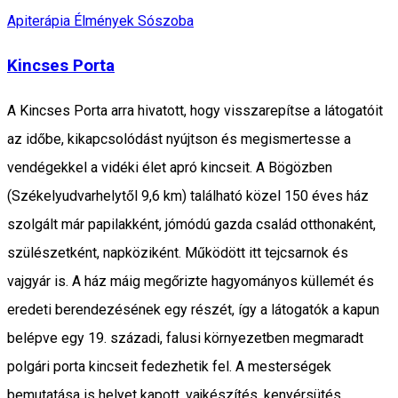
Apiterápia
Élmények
Sószoba
Kincses Porta
A Kincses Porta arra hivatott, hogy visszarepítse a látogatóit
az időbe, kikapcsolódást nyújtson és megismertesse a
vendégekkel a vidéki élet apró kincseit. A Bögözben
(Székelyudvarhelytől 9,6 km) található közel 150 éves ház
szolgált már papilakként, jómódú gazda család otthonaként,
szülészetként, napköziként. Működött itt tejcsarnok és
vajgyár is. A ház máig megőrizte hagyományos küllemét és
eredeti berendezésének egy részét, így a látogatók a kapun
belépve egy 19. századi, falusi környezetben megmaradt
polgári porta kincseit fedezhetik fel. A mesterségek
bemutatása is helyet kapott, vajkészítés, kenyérsütés,