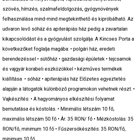
szövés, hímzés, szalmafeldolgozás, gyógynövények
felhasználása mind-mind megtekinthető és kipróbálható. Az
udvaron levő sóház és apiterápiás ház pedig a zavartalan
kikapcsolódást és a gyógyulást szolgálja. A Kincses Porta a
következőket foglalja magába: • polgári ház, eredeti
berendezéssel • sütőház • gazdasági épületek • tejcsarnok
és vajgyár korabeli eszközökkel • kézműves termékek
kiállítása • sóház • apiterápiás ház Előzetes egyeztetés
alapján a látogatók különböző programokon vehetnek részt. •
Vajkészítés: • A hagyományos elkészítési folyamat
bemutatása és kóstolás. • Minimális létszám 10 fő,
maximális létszám 50 fő • Ár: 35 RON/ fő • Mézkóstolás: 35
RON/fő, minimum 10 fő • Fűszersókészítés: 35 RON/fő,
minimum 10 fő