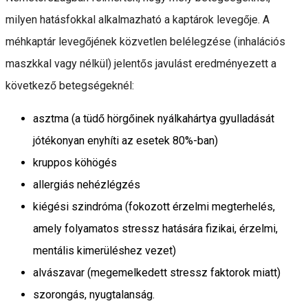
milyen hatásfokkal alkalmazható a kaptárok levegője. A
méhkaptár levegőjének közvetlen belélegzése (inhalációs
maszkkal vagy nélkül) jelentős javulást eredményezett a
következő betegségeknél:
asztma (a tüdő hörgőinek nyálkahártya gyulladását
jótékonyan enyhíti az esetek 80%-ban)
kruppos köhögés
allergiás nehézlégzés
kiégési szindróma (fokozott érzelmi megterhelés,
amely folyamatos stressz hatására fizikai, érzelmi,
mentális kimerüléshez vezet)
alvászavar (megemelkedett stressz faktorok miatt)
szorongás, nyugtalanság.