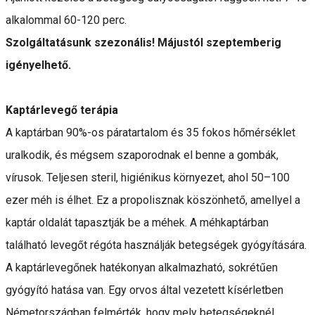
alkalommal 60-120 perc.
Szolgáltatásunk szezonális! Májustól szeptemberig
igényelhető.
Kaptárlevegő terápia
A kaptárban 90%-os páratartalom és 35 fokos hőmérséklet
uralkodik, és mégsem szaporodnak el benne a gombák,
vírusok. Teljesen steril, higiénikus környezet, ahol 50–100
ezer méh is élhet. Ez a propolisznak köszönhető, amellyel a
kaptár oldalát tapasztják be a méhek. A méhkaptárban
található levegőt régóta használják betegségek gyógyítására.
A kaptárlevegőnek hatékonyan alkalmazható, sokrétűen
gyógyító hatása van. Egy orvos által vezetett kísérletben
Németországban felmérték, hogy mely betegségeknél,