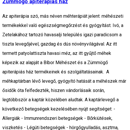
Zümmögő apiterápiás ház
Az apiterápia szó, más néven méhterápiát jelent: méhészeti
termékekkel való egészségmegőrzést és gyógyítást. Ivó, a
Zetelakához tartozó havasalji település igazi paradicsom a
tiszta levegőjével, gazdag és dús növényvilágával. Az itt
termett patyolattiszta havasi méz, az itt gyűjtő méhek
képezik az alapját a Bíbor Méhészet és a Zümmögő
apiterápiás ház termékeinek és szolgáltatásainak. A
méhkaptárban lévő levegő, gyógyító hatását a méhészek már
ősidők óta felfedezték, hiszen vándorlásaik során,
legtöbbször a kaptár közelében aludtak. A kaptárlevegő a
következő betegségek kezelésében nyújt segítséget: -
Allergiák - Immunrendszeri betegségek - Bőrkiütések,
viszketés - Légúti betegségek - hörgőgyulladás, asztma,