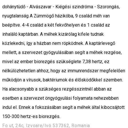
dohánytüdő - Alvászavar - Kiégési szindróma - Szorongás,
nyugtalanság A Zümmögő házikóba, 9 család méh van
beépítve. 4-4 család a két fekvőhelyen és 1 család az
inhaláló kaptárban. A méhek kizárólag kifele tudnak
közlekedni, így a házban nem röpködnek. A kaptárlevegő
mellett, a szervezet gyógyulásában segít a méhek rezgése,
mivel az ember biorezgés szükséglete 7,38 hertz, ez
nélkülözhetetlen ahhoz, hogy az immunrendszer megfelelően
működjön a vírusok, baktériumok és élősködőkkel szemben.
Ha alacsonyabb a szükséges rezgésszintnél abban az
esetben a szervezet öngyógyulási folyamata nehezebben
indul el. Ennek a fokozásában segít a méhek által kibocsájtott
150-300 hertz-es biorezgés.
Fo ut, 24c, Izvoare/Ivó 537362, Romania