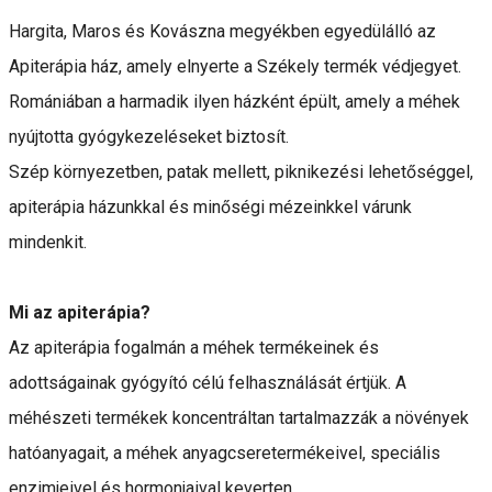
Hargita, Maros és Kovászna megyékben egyedülálló az
Apiterápia ház, amely elnyerte a Székely termék védjegyet.
Romániában a harmadik ilyen házként épült, amely a méhek
nyújtotta gyógykezeléseket biztosít.
Szép környezetben, patak mellett, piknikezési lehetőséggel,
apiterápia házunkkal és minőségi mézeinkkel várunk
mindenkit.
Mi az apiterápia?
Az apiterápia fogalmán a méhek termékeinek és
adottságainak gyógyító célú felhasználását értjük. A
méhészeti termékek koncentráltan tartalmazzák a növények
hatóanyagait, a méhek anyagcseretermékeivel, speciális
enzimjeivel és hormonjaival keverten.