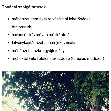
További szolgáltatások
méhészeti termékekre vásárlási lehetőséget
biztosítunk;
havasi és kézműves mézkóstolás;
látványkaptár szabadban (szezonális);
méhészeti eszközgyűjtemény;
méhektől való félelem leküzdése (terápiás módszer).