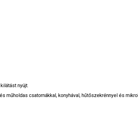
ilátást nyújt.
 és műholdas csatornákkal, konyhával, hűtőszekrénnyel és mikr