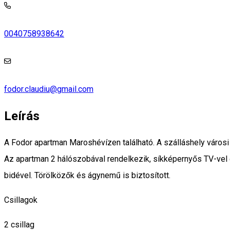
0040758938642
fodor.claudiu@gmail.com
Leírás
A Fodor apartman Maroshévízen található. A szálláshely városi k
Az apartman 2 hálószobával rendelkezik, síkképernyős TV-vel
bidével. Törölközők és ágynemű is biztosított.
Csillagok
2 csillag