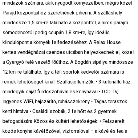
mindazok számára, akik nyugodt környezetben, mégis közel
Parajd központjához szeretnének pihenni. A szálláshely
mindössze 1,5 km-re található a központtól, a híres parajdi
sómedencétől pedig csupán 1,8 km-re, így ideális
kiindulópont a környék felfedezéséhez. A Relax House
kertes vendégházai csendes utcában helyezkednek el, közel
a Gyergyó felé vezető főúthoz. A Bogdán sípálya mindössze
12 km-re található, így a téli sportok kedvelői számára is
remek lehetőséget kínál. Szállásjellemzők: • 3 különálló ház,
mindegyik saját fürdőszobával és konyhával • LCD TV,
ingyenes WiFi, hajszárító, ruhásszekrény • Tágas teraszok
kerti hintáva • Családi szobák, 2 felnőtt és 2 gyermek
befogadására Közös és kültéri lehetőségek: • Felszerelt
közös konyha kávéfőzővel, vízforralóval – a kávé és tea a