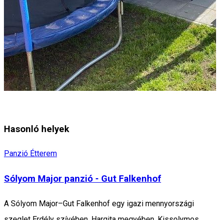
Hasonló helyek
Panzió
Étterem
Sólyom Major panzió - Gut Falkenhof
A Sólyom Major–Gut Falkenhof egy igazi mennyországi
szeglet Erdély szívében, Hargita megyében, Kissolymos