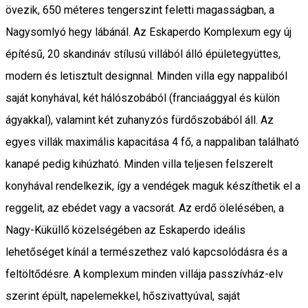
övezik, 650 méteres tengerszint feletti magasságban, a
Nagysomlyó hegy lábánál. Az Eskaperdo Komplexum egy új
építésű, 20 skandináv stílusú villából álló épületegyüttes,
modern és letisztult designnal. Minden villa egy nappaliból
saját konyhával, két hálószobából (franciaággyal és külön
ágyakkal), valamint két zuhanyzós fürdőszobából áll. Az
egyes villák maximális kapacitása 4 fő, a nappaliban található
kanapé pedig kihúzható. Minden villa teljesen felszerelt
konyhával rendelkezik, így a vendégek maguk készíthetik el a
reggelit, az ebédet vagy a vacsorát. Az erdő ölelésében, a
Nagy-Küküllő közelségében az Eskaperdo ideális
lehetőséget kínál a természethez való kapcsolódásra és a
feltöltődésre. A komplexum minden villája passzívház-elv
szerint épült, napelemekkel, hőszivattyúval, saját