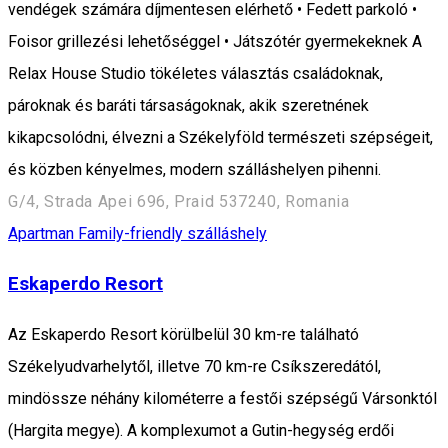
vendégek számára díjmentesen elérhető • Fedett parkoló •
Foisor grillezési lehetőséggel • Játszótér gyermekeknek A
Relax House Studio tökéletes választás családoknak,
pároknak és baráti társaságoknak, akik szeretnének
kikapcsolódni, élvezni a Székelyföld természeti szépségeit,
és közben kényelmes, modern szálláshelyen pihenni.
G/4, Strada Apei 696, Praid 537240, Romania
Apartman
Family-friendly szálláshely
Eskaperdo Resort
Az Eskaperdo Resort körülbelül 30 km-re található
Székelyudvarhelytől, illetve 70 km-re Csíkszeredától,
mindössze néhány kilométerre a festői szépségű Vársonktól
(Hargita megye). A komplexumot a Gutin-hegység erdői