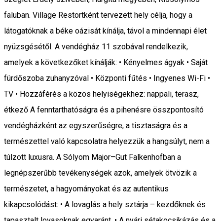
faluban. Village Restortként tervezett hely célja, hogy a
látogatóknak a béke oázisát kínálja, távol a mindennapi élet
nyüzsgésétől. A vendégház 11 szobával rendelkezik,
amelyek a következőket kínálják: • Kényelmes ágyak • Saját
fürdőszoba zuhanyzóval • Központi fűtés • Ingyenes Wi-Fi •
TV • Hozzáférés a közös helyiségekhez: nappali, terasz,
étkező A fenntarthatóságra és a pihenésre összpontosító
vendégházként az egyszerűségre, a tisztaságra és a
természettel való kapcsolatra helyezzük a hangsúlyt, nem a
túlzott luxusra. A Sólyom Major–Gut Falkenhofban a
legnépszerűbb tevékenységek azok, amelyek ötvözik a
természetet, a hagyományokat és az autentikus
kikapcsolódást: • A lovaglás a hely sztárja – kezdőknek és
tapasztalt lovasoknak egyaránt. • A nyári sétakocsikázás és a