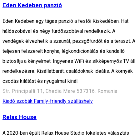
Eden Kedeben panzió
Eden Kedeben egy tágas panzió a festői Kiskedében. Hat
hálószobával és négy fürdőszobával rendelkezik. A
vendégek élvezhetik a szaunát, pezsgőfürdőt és a teraszt. A
teljesen felszerelt konyha, légkondicionálás és kandalló
biztosítja a kényelmet. Ingyenes WiFi és síkképernyős TV áll
rendelkezésre. Kisállatbarát, családoknak ideális. A környék
csodás kilátást és nyugalmat kínál.
Str. Principală 11, Chedia Mare 537316, Romania
Kiadó szobák
Family-friendly szálláshely
Relax House
A 2020-ban épült Relax House Studio tökéletes választás