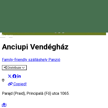
Magyar
Anciupi Vendégház
Family-friendly szálláshely
Panzió
Distribuie
Copied!
Parajd (Praid), Principală (Fő) utca 1065.