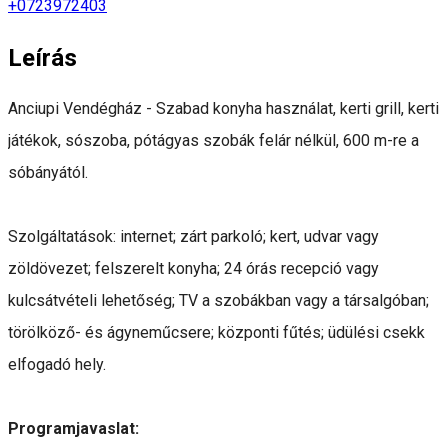
+0723972403
Leírás
Anciupi Vendégház - Szabad konyha használat, kerti grill, kerti
játékok, sószoba, pótágyas szobák felár nélkül, 600 m-re a
sóbányától.
Szolgáltatások: internet; zárt parkoló; kert, udvar vagy
zöldövezet; felszerelt konyha; 24 órás recepció vagy
kulcsátvételi lehetőség; TV a szobákban vagy a társalgóban;
törölköző- és ágyneműcsere; központi fűtés; üdülési csekk
elfogadó hely.
Programjavaslat: