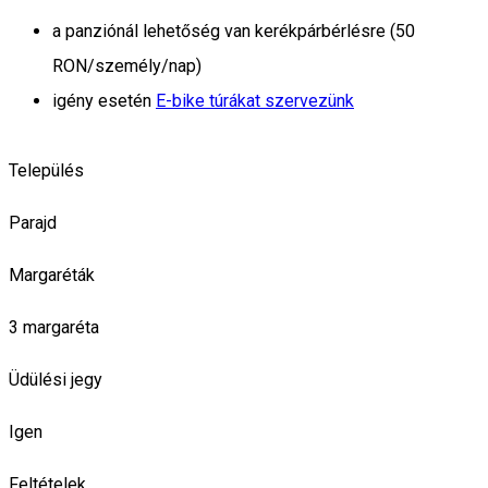
a panziónál lehetőség van kerékpárbérlésre (50
RON/személy/nap)
igény esetén
E-bike túrákat szervezünk
Település
Parajd
Margaréták
3 margaréta
Üdülési jegy
Igen
Feltételek