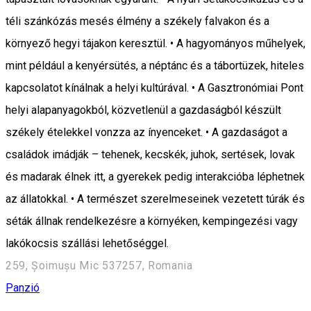
téli szánkózás mesés élmény a székely falvakon és a
környező hegyi tájakon keresztül. • A hagyományos műhelyek,
mint például a kenyérsütés, a néptánc és a tábortüzek, hiteles
kapcsolatot kínálnak a helyi kultúrával. • A Gasztronómiai Pont
helyi alapanyagokból, közvetlenül a gazdaságból készült
székely ételekkel vonzza az ínyenceket. • A gazdaságot a
családok imádják – tehenek, kecskék, juhok, sertések, lovak
és madarak élnek itt, a gyerekek pedig interakcióba léphetnek
az állatokkal. • A természet szerelmeseinek vezetett túrák és
séták állnak rendelkezésre a környéken, kempingezési vagy
lakókocsis szállási lehetőséggel.
259, Șoimușu Mic 537257, Romania
Panzió