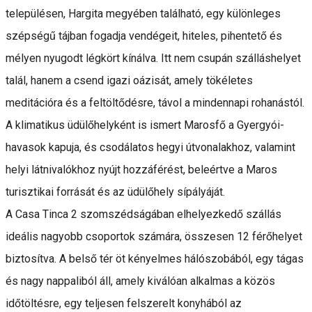
településen, Hargita megyében található, egy különleges
szépségű tájban fogadja vendégeit, hiteles, pihentető és
mélyen nyugodt légkört kínálva. Itt nem csupán szálláshelyet
talál, hanem a csend igazi oázisát, amely tökéletes
meditációra és a feltöltődésre, távol a mindennapi rohanástól.
A klimatikus üdülőhelyként is ismert Marosfő a Gyergyói-
havasok kapuja, és csodálatos hegyi útvonalakhoz, valamint
helyi látnivalókhoz nyújt hozzáférést, beleértve a Maros
turisztikai forrását és az üdülőhely sípályáját.
A Casa Tinca 2 szomszédságában elhelyezkedő szállás
ideális nagyobb csoportok számára, összesen 12 férőhelyet
biztosítva. A belső tér öt kényelmes hálószobából, egy tágas
és nagy nappaliból áll, amely kiválóan alkalmas a közös
időtöltésre, egy teljesen felszerelt konyhából az