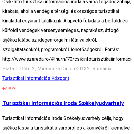
Csík-Info turisztikai információs iroda a város fogadószobája,
kirakata, ahol a vendég a térségi és országos turisztikai
kínálattal egyaránt találkozik. Alapvető feladata a belföldi és
külföldi vendégek versenysemleges, naprakész, átfogó
tájékoztatása az idegenforgalmi látnivalókról,
szolgáltatásokról, programokról, lehetőségekről. Forrás:
http://www.szereda.ro/#!hu/h/70/csikinfoturisztikaiinformacio
Piața Cetății 2, Miercurea Ciuc 530132, Romania
Turisztikai Információs Központ
Zárva
Turisztikai Információs Iroda Székelyudvarhely
Turisztikai Információs Iroda Székelyudvarhely célja, hogy
tájékoztassa a turistákat a városról és a környékről, kiemelve