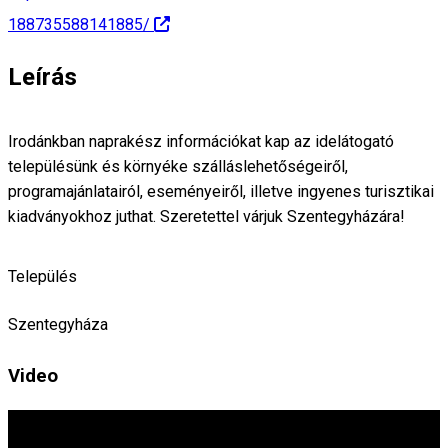
188735588141885/
Leírás
Irodánkban naprakész információkat kap az idelátogató
településünk és környéke szálláslehetőségeiről,
programajánlatairól, eseményeiről, illetve ingyenes turisztikai
kiadványokhoz juthat. Szeretettel várjuk Szentegyházára!
Település
Szentegyháza
Video