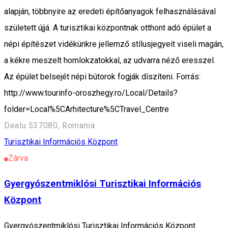
alapján, többnyire az eredeti építőanyagok felhasználásával
született újjá. A turisztikai központnak otthont adó épület a
népi építészet vidékünkre jellemző stílusjegyeit viseli magán,
a kékre meszelt homlokzatokkal, az udvarra néző eresszel.
Az épület belsejét népi bútorok fogják díszíteni. Forrás:
http://www.tourinfo-oroszhegy.ro/Local/Details?
folder=Local%5CArhitecture%5CTravel_Centre
Dealu 537080, Romania
Turisztikai Információs Központ
Zárva
Gyergyószentmiklósi Turisztikai Információs
Központ
Gyergyószentmiklósi Turisztikai Információs Központ