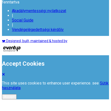
fenntartva
Akadálymentességi nyilatkozat
|
Social Guide
|
Vendégelégedettségi kérdőív
❤️ Designed, built, maintained & hosted by
Accept Cookies
This site uses cookies to enhance user experience. see
Sütik
használata
Accept