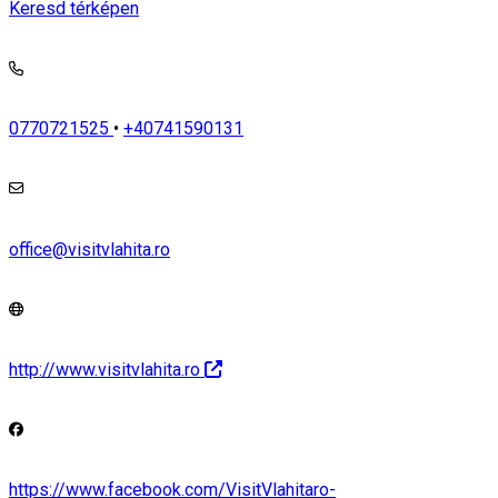
Keresd térképen
0770721525
•
+40741590131
office@visitvlahita.ro
http://www.visitvlahita.ro
https://www.facebook.com/VisitVlahitaro-