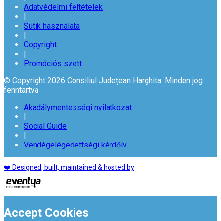
Adatvédelmi feltételek
|
Sütik használata
|
Copyright
|
Promóciós szett
© Copyright 2026 Consiliul Județean Harghita. Minden jog
fenntartva
Akadálymentességi nyilatkozat
|
Social Guide
|
Vendégelégedettségi kérdőív
❤️ Designed, built, maintained & hosted by
Accept Cookies