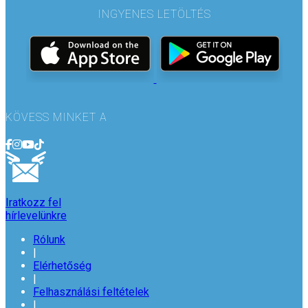
INGYENES LETÖLTÉS
KÖVESS MINKET A
Iratkozz fel
hírlevelünkre
Rólunk
|
Elérhetőség
|
Felhasználási feltételek
|