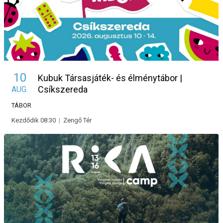
10
Kubuk Társasjáték- és élménytábor |
Csíkszereda
AUG.
TÁBOR
Kezdődik 08:30
|
Zengő Tér