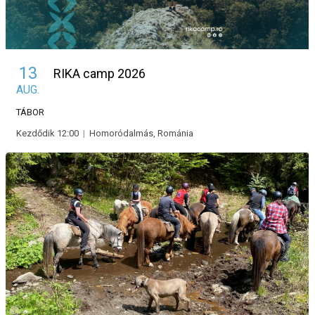
13
RIKA camp 2026
AUG.
TÁBOR
Kezdődik 12:00
|
Homoródalmás, Románia