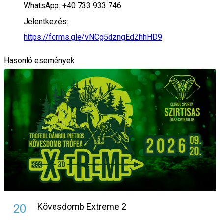
WhatsApp: +40 733 933 746
Jelentkezés:
https://forms.gle/vNCg5dzngEdZhhHD9
Hasonló események
Kövesdomb Extreme 2
20