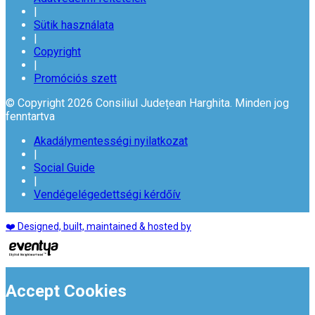
|
Sütik használata
|
Copyright
|
Promóciós szett
© Copyright 2026 Consiliul Județean Harghita. Minden jog
fenntartva
Akadálymentességi nyilatkozat
|
Social Guide
|
Vendégelégedettségi kérdőív
❤️ Designed, built, maintained & hosted by
Accept Cookies