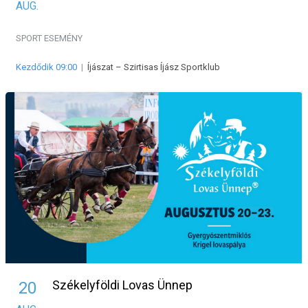
AUG.
SPORT ESEMÉNY
Kezdődik 09:00
|
Íjászat – Szirtisas Íjász Sportklub
Székelyföldi Lovas Ünnep
20