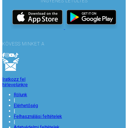
INGYENES LETÖLTÉS
KÖVESS MINKET A
Iratkozz fel
hírlevelünkre
Rólunk
|
Elérhetőség
|
Felhasználási feltételek
|
Adatvédelmi feltételek