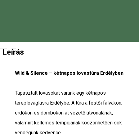
0733933746
Reservations
Magyar
Leírás
Wild & Silence – kétnapos lovastúra Erdélyben
Tapasztalt lovasokat várunk egy kétnapos
tereplovaglásra Erdélybe. A túra a festői falvakon,
erdőkön és dombokon át vezető útvonalának,
valamint kellemes tempójának köszönhetően sok
vendégünk kedvence.