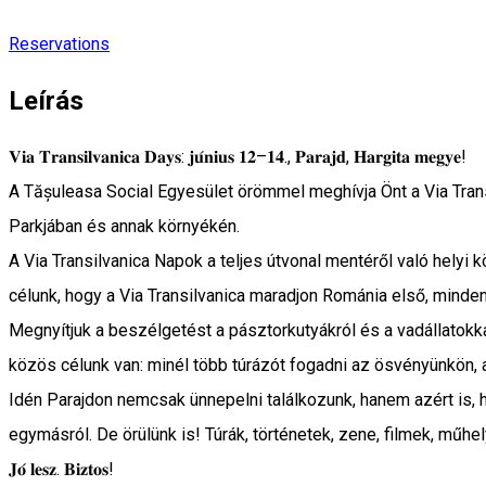
Reservations
Leírás
𝐕𝐢𝐚 𝐓𝐫𝐚𝐧𝐬𝐢𝐥𝐯𝐚𝐧𝐢𝐜𝐚 𝐃𝐚𝐲𝐬: 𝐣𝐮́𝐧𝐢𝐮𝐬 𝟏𝟐–𝟏𝟒., 𝐏𝐚𝐫𝐚𝐣𝐝, 𝐇𝐚𝐫𝐠𝐢𝐭𝐚 𝐦𝐞𝐠𝐲𝐞!
A Tășuleasa Social Egyesület örömmel meghívja Önt a Via Tran
Parkjában és annak környékén.
A Via Transilvanica Napok a teljes útvonal mentéről való helyi 
célunk, hogy a Via Transilvanica maradjon Románia első, minde
Megnyítjuk a beszélgetést a pásztorkutyákról és a vadállatokk
közös célunk van: minél több túrázót fogadni az ösvényünkön,
Idén Parajdon nemcsak ünnepelni találkozunk, hanem azért is, 
egymásról. De örülünk is! Túrák, történetek, zene, filmek, mű
𝐉𝐨́ 𝐥𝐞𝐬𝐳. 𝐁𝐢𝐳𝐭𝐨𝐬!