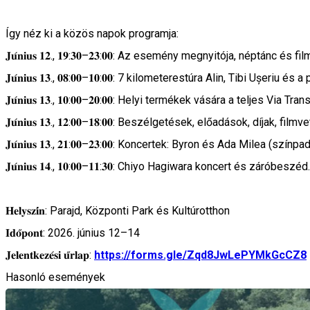
Így néz ki a közös napok programja:
𝐉𝐮́𝐧𝐢𝐮𝐬 𝟏𝟐., 𝟏𝟗:𝟑𝟎–𝟐𝟑:𝟎𝟎: Az esemény megnyitója, néptánc és fi
𝐉𝐮́𝐧𝐢𝐮𝐬 𝟏𝟑., 𝟎𝟖:𝟎𝟎–𝟏𝟎:𝟎𝟎: 7 kilometerestúra Alin, Tibi Ușeriu
𝐉𝐮́𝐧𝐢𝐮𝐬 𝟏𝟑., 𝟏𝟎:𝟎𝟎–𝟐𝟎:𝟎𝟎: Helyi termékek vására a teljes Via 
𝐉𝐮́𝐧𝐢𝐮𝐬 𝟏𝟑., 𝟏𝟐:𝟎𝟎–𝟏𝟖:𝟎𝟎: Beszélgetések, előadások, díjak,
𝐉𝐮́𝐧𝐢𝐮𝐬 𝟏𝟑., 𝟐𝟏:𝟎𝟎–𝟐𝟑:𝟎𝟎: Koncertek: Byron és Ada Milea (szín
𝐉𝐮́𝐧𝐢𝐮𝐬 𝟏𝟒., 𝟏𝟎:𝟎𝟎–𝟏𝟏:𝟑𝟎: Chiyo Hagiwara koncert és záróbeszéd.
𝐇𝐞𝐥𝐲𝐬𝐳𝐢́𝐧: Parajd, Központi Park és Kultúrotthon
𝐈𝐝𝐨̋𝐩𝐨𝐧𝐭: 2026. június 12–14
𝐉𝐞𝐥𝐞𝐧𝐭𝐤𝐞𝐳𝐞́𝐬𝐢 𝐮̋𝐫𝐥𝐚𝐩:
https://forms.gle/Zqd8JwLePYMkGcCZ8
Hasonló események