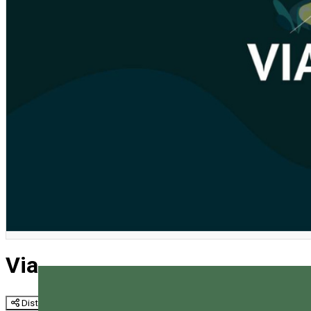
Via Transilvanica Days
Distribuie