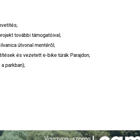
lmvetítés;
 és a projekt további támogatóival;
Transilvanica útvonal mentéről;
 filmvetítések és vezetett e-bike túrák Parajdon;
pad a parkban);