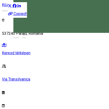
Közösség
Copied!
537240 Parajd, Románia
Magyar
Keresd térképen
Via Transilvanica