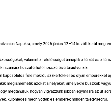
silvanica Napokra, amely 2026 június 12–14 között kerül megre
közösségeket, valamint a felelősséget ünneplik a túraút és a túr
nki számára hozzáférhető hosszú távú túraútvonala.
al kapcsolatos félelmekről, szakértőkkel és olyan emberekkel eg
 akik megismerhetik azokat a helyeket, amelyekre büszkék vagyu
hogy megtanuljuk, hogyan vigyázzunk jobban egymásra az út sorá
helyek, különleges meghívottak és emberek minden tájegységről.