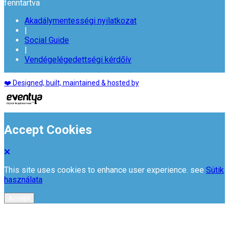
fenntartva
Akadálymentességi nyilatkozat
|
Social Guide
|
Vendégelégedettségi kérdőív
❤️ Designed, built, maintained & hosted by
Accept Cookies
This site uses cookies to enhance user experience. see
Sütik
használata
Accept