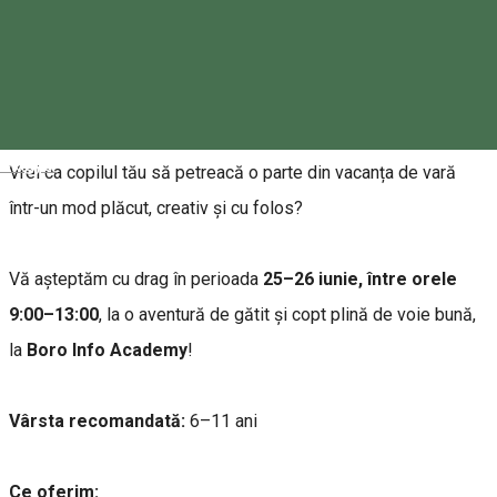
Leírás
Mini Academia de Bucătari în vacanță
Magyar
Vrei ca copilul tău să petreacă o parte din vacanța de vară
într-un mod plăcut, creativ și cu folos?
Vă așteptăm cu drag în perioada
25–26 iunie, între orele
9:00–13:00
, la o aventură de gătit și copt plină de voie bună,
la
Boro Info Academy
!
Vârsta recomandată:
6–11 ani
Ce oferim: