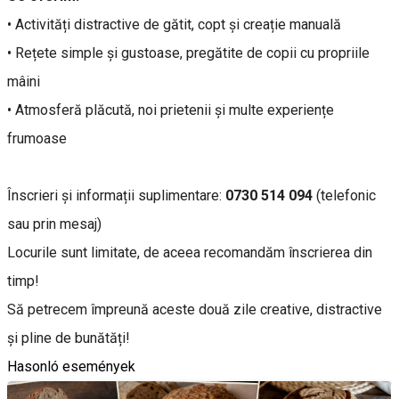
• Activități distractive de gătit, copt și creație manuală
• Rețete simple și gustoase, pregătite de copii cu propriile
mâini
• Atmosferă plăcută, noi prietenii și multe experiențe
frumoase
Înscrieri și informații suplimentare:
0730 514 094
(telefonic
sau prin mesaj)
Locurile sunt limitate, de aceea recomandăm înscrierea din
timp!
Să petrecem împreună aceste două zile creative, distractive
și pline de bunătăți!
Hasonló események