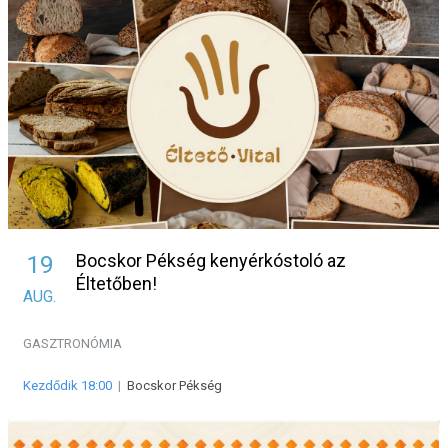
Bocskor Pékség kenyérkóstoló az
19
Éltetőben!
AUG.
GASZTRONÓMIA
Kezdődik 18:00
|
Bocskor Pékség