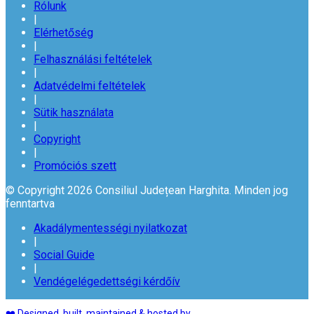
Rólunk
|
Elérhetőség
|
Felhasználási feltételek
|
Adatvédelmi feltételek
|
Sütik használata
|
Copyright
|
Promóciós szett
© Copyright 2026 Consiliul Județean Harghita. Minden jog
fenntartva
Akadálymentességi nyilatkozat
|
Social Guide
|
Vendégelégedettségi kérdőív
❤️ Designed, built, maintained & hosted by