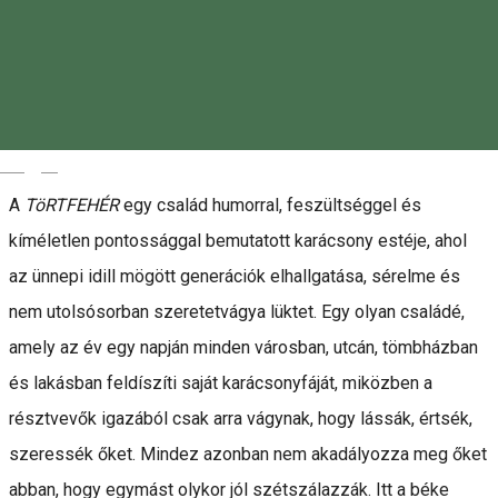
Leírás
„Nem az a leválás, amikor a másik nélkül jól vagy.
A leválás az, ha a másik jelenlétében is jól vagy.” (Gauranga
Das)
Magyar
A
TöRTFEHÉR
egy család humorral, feszültséggel és
kíméletlen pontossággal bemutatott karácsony estéje, ahol
az ünnepi idill mögött generációk elhallgatása, sérelme és
nem utolsósorban szeretetvágya lüktet. Egy olyan családé,
amely az év egy napján minden városban, utcán, tömbházban
és lakásban feldíszíti saját karácsonyfáját, miközben a
résztvevők igazából csak arra vágynak, hogy lássák, értsék,
szeressék őket. Mindez azonban nem akadályozza meg őket
abban, hogy egymást olykor jól szétszálazzák. Itt a béke