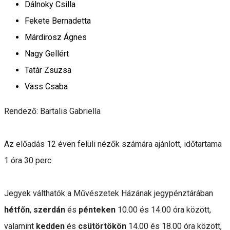
Dálnoky Csilla
Fekete Bernadetta
Márdirosz Ágnes
Nagy Gellért
Tatár Zsuzsa
Vass Csaba
Rendező: Bartalis Gabriella
Az előadás 12 éven felüli nézők számára ajánlott, időtartama
1 óra 30 perc.
Jegyek válthatók a Művészetek Házának jegypénztárában
hétfőn
,
szerdán
és
pénteken
10.00 és 14.00 óra között,
valamint
kedden
és
csütörtökön
14.00 és 18.00 óra között,