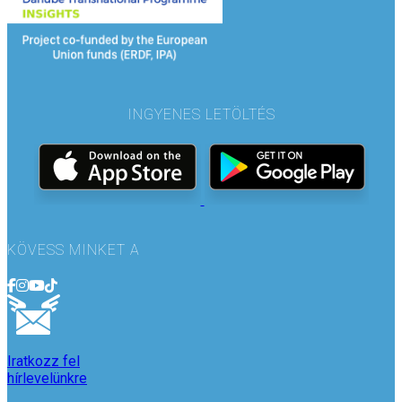
INGYENES LETÖLTÉS
KÖVESS MINKET A
Iratkozz fel
hírlevelünkre