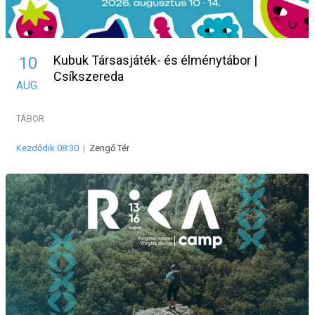
Kubuk Társasjáték- és élménytábor |
10
Csíkszereda
AUG.
TÁBOR
Kezdődik 08:30
|
Zengő Tér