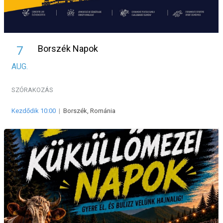
Borszék Napok
7
AUG.
SZÓRAKOZÁS
Kezdődik 10:00
|
Borszék, Románia