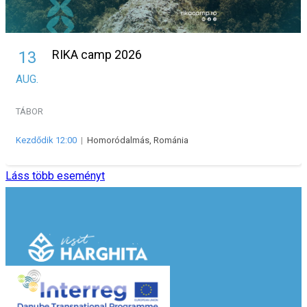
RIKA camp 2026
13
AUG.
TÁBOR
Kezdődik 12:00
|
Homoródalmás, Románia
Láss több eseményt