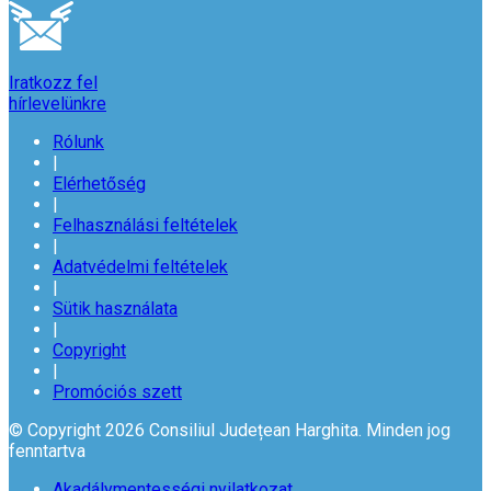
Iratkozz fel
hírlevelünkre
Rólunk
|
Elérhetőség
|
Felhasználási feltételek
|
Adatvédelmi feltételek
|
Sütik használata
|
Copyright
|
Promóciós szett
© Copyright 2026 Consiliul Județean Harghita. Minden jog
fenntartva
Akadálymentességi nyilatkozat