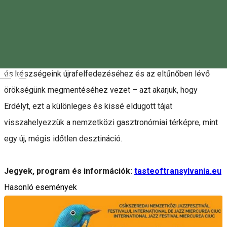
néhány elszánt szakács, vendéglátós és helyi termelő közös
álmának a megvalósulása. Célunk, hogy együtt nyissuk meg
az erdélyi gasztronómiai kultúra új fejezetét. Elindultunk
közösen azon az úton, ami a gasztronómiai hagyományaink
és készségeink újrafelfedezéséhez és az eltűnőben lévő
Magyar
örökségünk megmentéséhez vezet – azt akarjuk, hogy
Erdélyt, ezt a különleges és kissé eldugott tájat
visszahelyezzük a nemzetközi gasztronómiai térképre, mint
egy új, mégis időtlen desztináció.
Jegyek, program és információk:
tasteoftransylvania.eu
Hasonló események