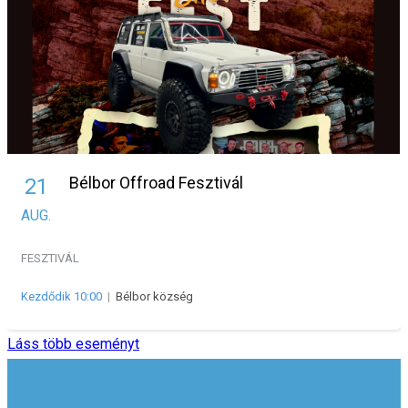
Bélbor Offroad Fesztivál
21
AUG.
FESZTIVÁL
Kezdődik 10:00
|
Bélbor község
Láss több eseményt