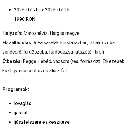
2025-07-20 -> 2025-07-25
1990 RON
Helyszín:
Maroshévíz, Hargita megye
Elszállásolás:
A Farkas-lak turistaházban, 7 hálószoba,
vendeglő, fürdőszoba, fürdődézsa, játszótér, tiroli
Étkezés:
Reggeli, ebéd, vacsora (tea, forrásvíz). Étkezések
közt gyümölcsöt szolgálunk fel.
Programok:
lovaglás
íjászat
íjászfelszerelés keszítése