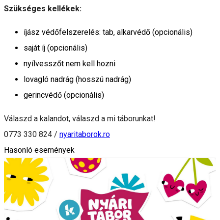
Szükséges kellékek:
íjász védőfelszerelés: tab, alkarvédő (opcionális)
saját íj (opcionális)
nyílvesszőt nem kell hozni
lovagló nadrág (hosszú nadrág)
gerincvédő (opcionális)
Válaszd a kalandot, válaszd a mi táborunkat!
0773 330 824 /
nyaritaborok.ro
Hasonló események