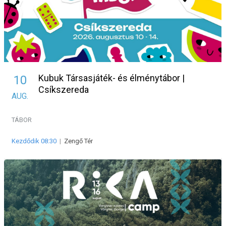
Kubuk Társasjáték- és élménytábor |
10
Csíkszereda
AUG.
TÁBOR
Kezdődik 08:30
|
Zengő Tér