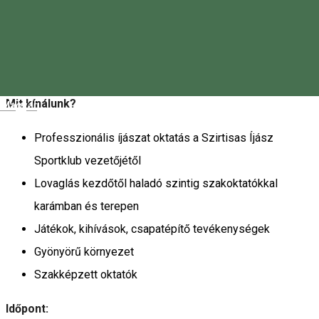
táborunkba, ahol megtanulhatod az íjászat alapjait /
fejlesztheted íjásztudásod, miközben a lovaglás rejtelmeibe
is bepillantást nyerhetsz.
Mit kínálunk?
Magyar
Professzionális íjászat oktatás a Szirtisas Íjász
Sportklub vezetőjétől
Lovaglás kezdőtől haladó szintig szakoktatókkal
karámban és terepen
Játékok, kihívások, csapatépítő tevékenységek
Gyönyörű környezet
Szakképzett oktatók
Időpont: