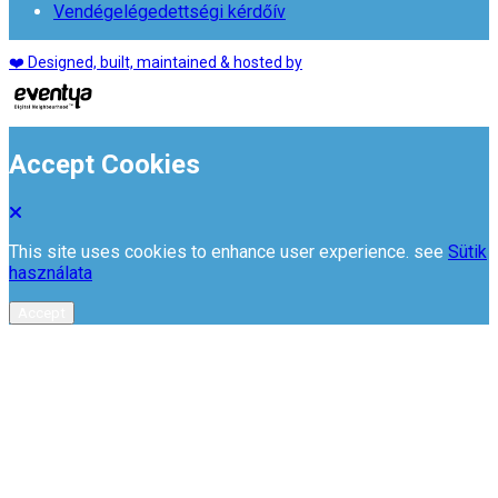
Vendégelégedettségi kérdőív
❤️ Designed, built, maintained & hosted by
Accept Cookies
This site uses cookies to enhance user experience. see
Sütik
használata
Accept