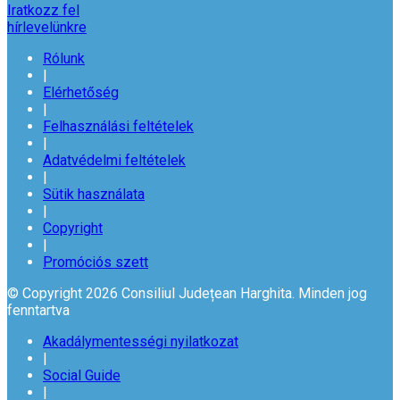
Iratkozz fel
hírlevelünkre
Rólunk
|
Elérhetőség
|
Felhasználási feltételek
|
Adatvédelmi feltételek
|
Sütik használata
|
Copyright
|
Promóciós szett
© Copyright 2026 Consiliul Județean Harghita. Minden jog
fenntartva
Akadálymentességi nyilatkozat
|
Social Guide
|