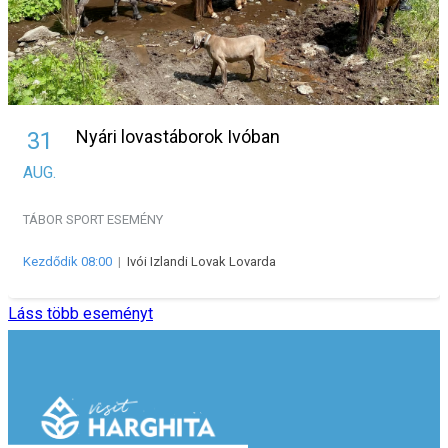
Nyári lovastáborok Ivóban
31
AUG.
TÁBOR
SPORT ESEMÉNY
Kezdődik 08:00
|
Ivói Izlandi Lovak Lovarda
Láss több eseményt