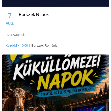
Borszék Napok
7
AUG.
SZÓRAKOZÁS
Kezdődik 10:00
|
Borszék, Románia