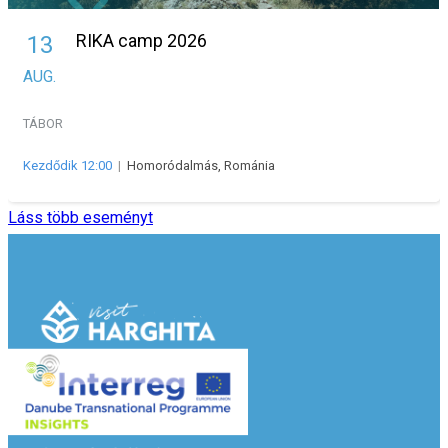
RIKA camp 2026
13
AUG.
TÁBOR
Kezdődik 12:00
|
Homoródalmás, Románia
Láss több eseményt