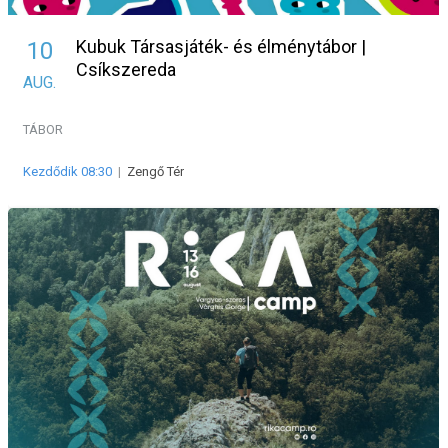
Kubuk Társasjáték- és élménytábor |
10
Csíkszereda
AUG.
TÁBOR
Kezdődik 08:30
|
Zengő Tér