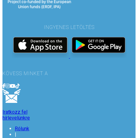
INGYENES LETÖLTÉS
KÖVESS MINKET A
Iratkozz fel
hírlevelünkre
Rólunk
|