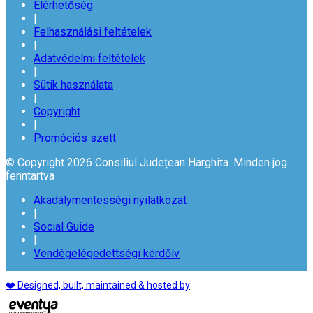
Elérhetőség
|
Felhasználási feltételek
|
Adatvédelmi feltételek
|
Sütik használata
|
Copyright
|
Promóciós szett
© Copyright 2026 Consiliul Județean Harghita. Minden jog
fenntartva
Akadálymentességi nyilatkozat
|
Social Guide
|
Vendégelégedettségi kérdőív
❤️ Designed, built, maintained & hosted by