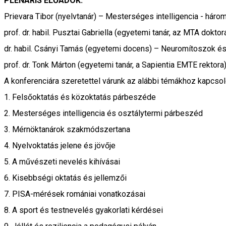
PLENÁRIS ELŐADÓK:
Prievara Tibor (nyelvtanár) – Mesterséges intelligencia - hár
prof. dr. habil. Pusztai Gabriella (egyetemi tanár, az MTA dokt
dr. habil. Csányi Tamás (egyetemi docens) – Neuromítoszok és
prof. dr. Tonk Márton (egyetemi tanár, a Sapientia EMTE rektor
A konferenciára szeretettel várunk az alábbi témákhoz kapcso
1. Felsőoktatás és közoktatás párbeszéde
2. Mesterséges intelligencia és osztálytermi párbeszéd
3. Mérnöktanárok szakmódszertana
4. Nyelvoktatás jelene és jövője
5. A művészeti nevelés kihívásai
6. Kisebbségi oktatás és jellemzői
7. PISA-mérések romániai vonatkozásai
8. A sport és testnevelés gyakorlati kérdései