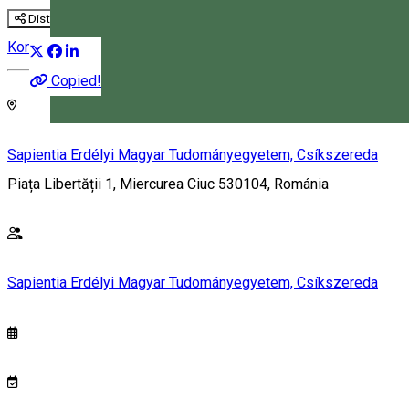
Distribuie
Konferencia
Copied!
Magyar
Sapientia Erdélyi Magyar Tudományegyetem, Csíkszereda
Piața Libertății 1, Miercurea Ciuc 530104, Románia
Sapientia Erdélyi Magyar Tudományegyetem, Csíkszereda