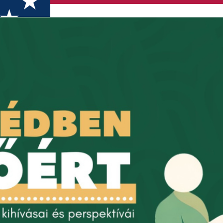
atásszervezés és -kutatás kihívásai és perspektívái (konferenci