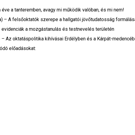
om éve a tanteremben, avagy mi működik valóban, és mi nem!
ora) – A felsőoktatók szerepe a hallgatói jövőtudatosság formálá
 evidenciák a mozgástanulás és testnevelés területén
a) – Az oktatáspolitika kihívásai Erdélyben és a Kárpát-medencé
lódó előadásokat: