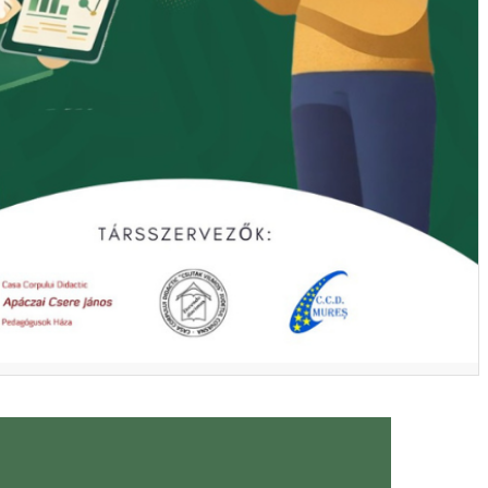
ívásai és perspektívái