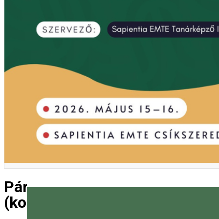
Párbeszédben a jövőért - az ok
(konferencia)