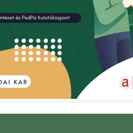
tatásszervezés és -kutatás kih