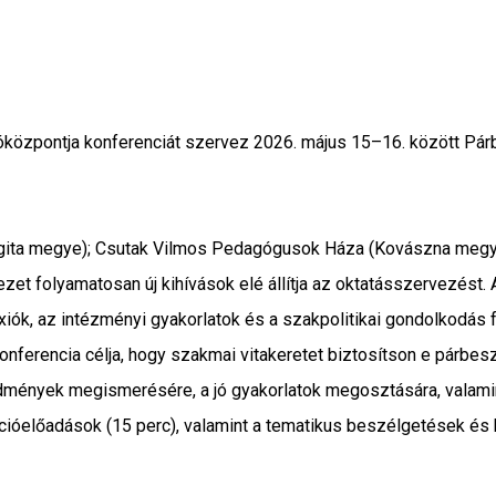
központja konferenciát szervez 2026. május 15–16. között Pár
gita megye); Csutak Vilmos Pedagógusok Háza (Kovászna meg
ezet folyamatosan új kihívások elé állítja az oktatásszervezést
exiók, az intézményi gyakorlatok és a szakpolitikai gondolkodá
onferencia célja, hogy szakmai vitakeretet biztosítson e párbe
edmények megismerésére, a jó gyakorlatok megosztására, valami
ekcióelőadások (15 perc), valamint a tematikus beszélgetések é