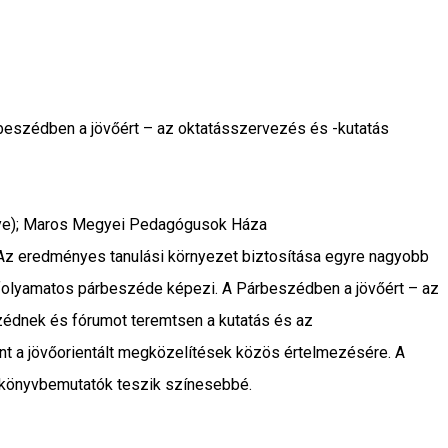
beszédben a jövőért – az oktatásszervezés és -kutatás
ye); Maros Megyei Pedagógusok Háza
. Az eredményes tanulási környezet biztosítása egyre nagyobb
s folyamatos párbeszéde képezi. A Párbeszédben a jövőért – az
szédnek és fórumot teremtsen a kutatás és az
nt a jövőorientált megközelítések közös értelmezésére. A
s könyvbemutatók teszik színesebbé.