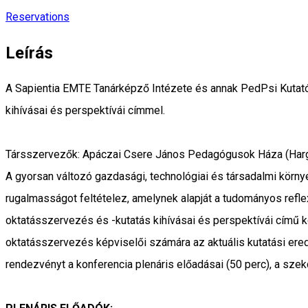
Reservations
Leírás
A Sapientia EMTE Tanárképző Intézete és annak PedPsi Kutató
kihívásai és perspektívái címmel.
Társszervezők: Apáczai Csere János Pedagógusok Háza (Har
A gyorsan változó gazdasági, technológiai és társadalmi körny
rugalmasságot feltételez, amelynek alapját a tudományos refl
oktatásszervezés és -kutatás kihívásai és perspektívái című k
oktatásszervezés képviselői számára az aktuális kutatási er
rendezvényt a konferencia plenáris előadásai (50 perc), a sz