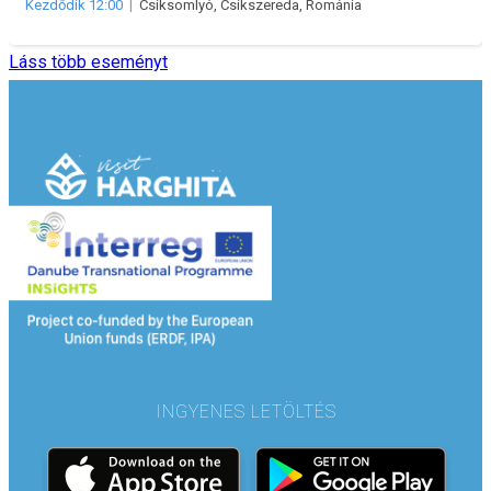
Kezdődik 12:00
|
Csíksomlyó, Csíkszereda, Románia
Láss több eseményt
INGYENES LETÖLTÉS