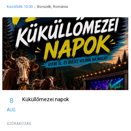
Kezdődik 10:00
|
Borszék, Románia
Küküllőmezei napok
8
AUG.
SZÓRAKOZÁS