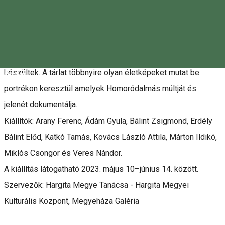
Leírás
A kiállításon olyan fotókat láthatunk amelyek a 2011-2012
között zajlott homoródalmási fotótáborok alkalmából
készültek. A tárlat többnyire olyan életképeket mutat be
Magyar
portrékon keresztül amelyek Homoródalmás múltját és
jelenét dokumentálja.
Kiállítók: Arany Ferenc, Ádám Gyula, Bálint Zsigmond, Erdély
Bálint Előd, Katkó Tamás, Kovács László Attila, Márton Ildikó,
Miklós Csongor és Veres Nándor.
A kiállítás látogatható 2023. május 10–június 14. között.
Szervezők: Hargita Megye Tanácsa - Hargita Megyei
Kulturális Központ, Megyeháza Galéria