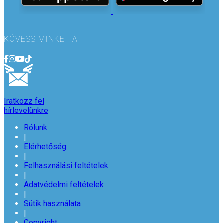
KÖVESS MINKET A
Iratkozz fel
hírlevelünkre
Rólunk
|
Elérhetőség
|
Felhasználási feltételek
|
Adatvédelmi feltételek
|
Sütik használata
|
Copyright