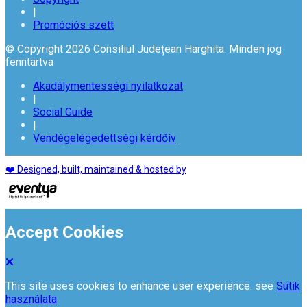
|
Promóciós szett
© Copyright 2026 Consiliul Județean Harghita. Minden jog
fenntartva
Akadálymentességi nyilatkozat
|
Social Guide
|
Vendégelégedettségi kérdőív
❤️ Designed, built, maintained & hosted by
Accept Cookies
This site uses cookies to enhance user experience. see
Sütik
használata