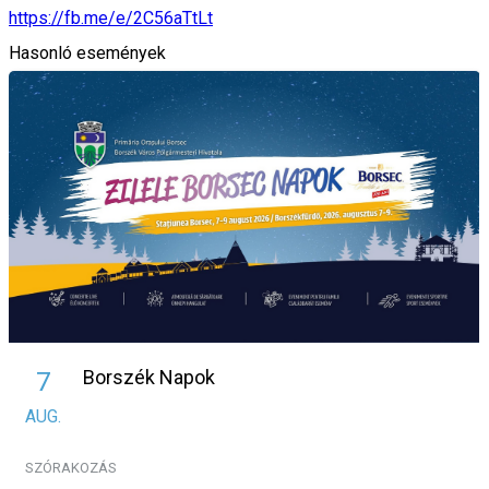
https://fb.me/e/2C56aTtLt
Hasonló események
Borszék Napok
7
AUG.
SZÓRAKOZÁS