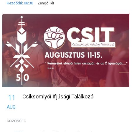
Kezdődik 08:30
|
Zengő Tér
Csíksomlyói Ifjúsági Találkozó
11
AUG.
KÖZÖSSÉG