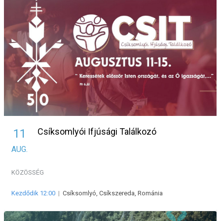
Csíksomlyói Ifjúsági Találkozó
11
AUG.
KÖZÖSSÉG
Kezdődik 12:00
|
Csíksomlyó, Csíkszereda, Románia