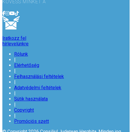
KÖVESS MINKET A
Iratkozz fel
hírlevelünkre
Rólunk
|
Elérhetőség
|
Felhasználási feltételek
|
Adatvédelmi feltételek
|
Sütik használata
|
Copyright
|
Promóciós szett
© Copyright 2026 Consiliul Județean Harghita. Minden jog