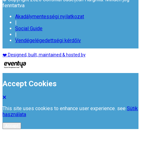
fenntartva
Akadálymentességi nyilatkozat
|
Social Guide
|
Vendégelégedettségi kérdőív
❤️ Designed, built, maintained & hosted by
Accept Cookies
This site uses cookies to enhance user experience. see
Sütik
használata
Accept