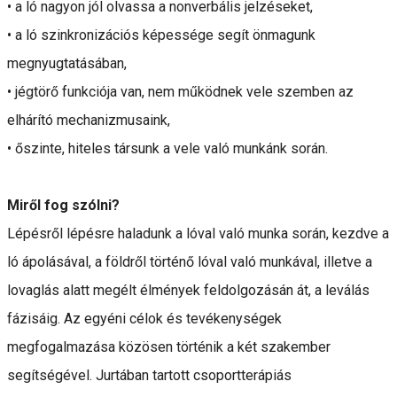
• a ló nagyon jól olvassa a nonverbális jelzéseket,
• a ló szinkronizációs képessége segít önmagunk
megnyugtatásában,
• jégtörő funkciója van, nem működnek vele szemben az
elhárító mechanizmusaink,
• őszinte, hiteles társunk a vele való munkánk során.
Miről fog szólni?
Lépésről lépésre haladunk a lóval való munka során, kezdve a
ló ápolásával, a földről történő lóval való munkával, illetve a
lovaglás alatt megélt élmények feldolgozásán át, a leválás
fázisáig. Az egyéni célok és tevékenységek
megfogalmazása közösen történik a két szakember
segítségével. Jurtában tartott csoportterápiás