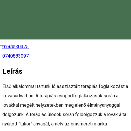
Magyar
0745530375
0740883097
Leírás
Első alkalommal tartunk ló asszisztált terápiás foglalkozást a
Lovasudvarban. A terápiás csoportfoglalkozások során a
lovakkal megélt helyzetekben megjelenő élményanyaggal
dolgozunk. A terápiás ülések során feldolgozzuk a lovak által
nyújtott ”tükör” anyagát, amely az önismereti munka