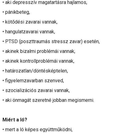
• aki depresszív magatartásra hajlamos,
• pánikbeteg,
• kötődési zavarai vannak,
• hangulatzavarai vannak,
• PTSD (poszttraumás stressz zavar) esetén,
• akinek bizalmi problémái vannak,
• akinek kontrollproblémái vannak,
• határozatlan/döntésképtelen,
• figyelemzavarban szenved,
• szocializációs zavarai vannak,
• aki önmagát szeretné jobban megismerni.
Miért a ló?
• mert a ló képes együttműködni,