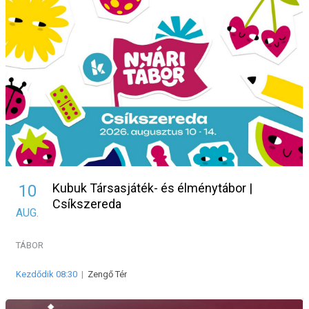
Kubuk Társasjáték- és élménytábor |
10
Csíkszereda
AUG.
TÁBOR
Kezdődik 08:30
|
Zengő Tér