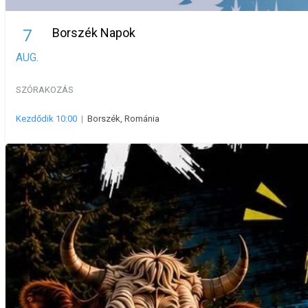
Borszék Napok
7
AUG.
SZÓRAKOZÁS
Kezdődik 10:00
|
Borszék, Románia