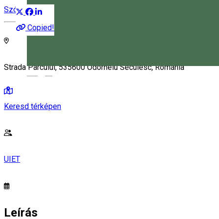
Szórakozás
Copied!
Strada Parcului, 535600 Odorheiu Secuiesc, Románia
Magyar
Keresd térképen
UIET
Leírás