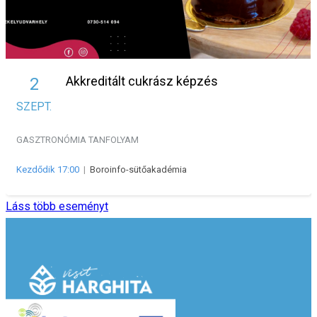
Akkreditált cukrász képzés
2
SZEPT.
GASZTRONÓMIA
TANFOLYAM
Kezdődik 17:00
|
Boroinfo-sütőakadémia
Láss több eseményt