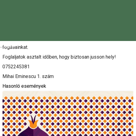
Leírás
Kedves Hölgyek!
A Nőnapi menüajánlatunk nemcsak egy napig tart, március 6–
7–8. között a teljes hétvégén élvezhetitek különleges
Magyar
fogásainkat.
Foglaljatok asztalt időben, hogy biztosan jusson hely!
0752245381
Mihai Eminescu 1. szám
Hasonló események