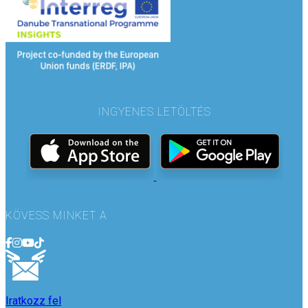
INGYENES LETÖLTÉS
KÖVESS MINKET A
Iratkozz fel