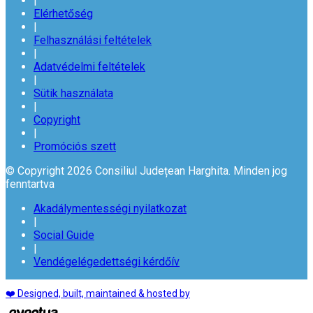
|
Elérhetőség
|
Felhasználási feltételek
|
Adatvédelmi feltételek
|
Sütik használata
|
Copyright
|
Promóciós szett
© Copyright 2026 Consiliul Județean Harghita. Minden jog
fenntartva
Akadálymentességi nyilatkozat
|
Social Guide
|
Vendégelégedettségi kérdőív
❤️ Designed, built, maintained & hosted by