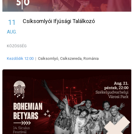
Csíksomlyói Ifjúsági Találkozó
11
AUG.
KÖZÖSSÉG
Kezdődik 12:00
|
Csíksomlyó, Csíkszereda, Románia