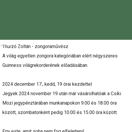
Leírás
Magyar
Thurzó Zoltán - zongoraművész
A világ egyetlen zongora kategóriában elért négyszeres
Guinness világrekorderének előadásában.
2024 december 17., kedd, 19 órai kezdettel
Jegyek 2024 november 19 után már vásárolhatóak a Csíki
Mozi jegypénztárában munkanapokon 9.00 és 18.00 óra
között, szombatonként pedig 10.00 és 15.00 óra között.
Egy este, amit soha nem fog elfelejteni!