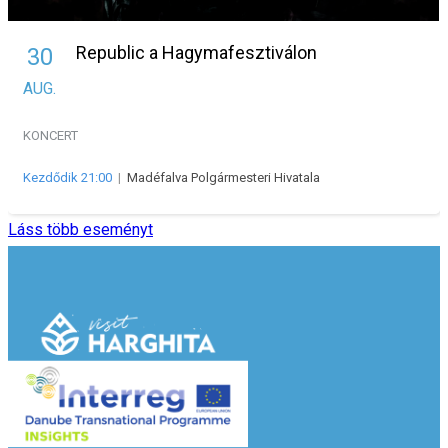
Republic a Hagymafesztiválon
30
AUG.
KONCERT
Kezdődik 21:00
|
Madéfalva Polgármesteri Hivatala
Láss több eseményt