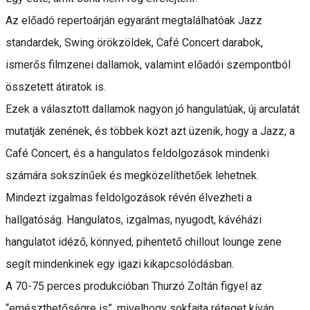
Az előadó repertoárján egyaránt megtalálhatóak Jazz
standardek, Swing örökzöldek, Café Concert darabok,
ismerős filmzenei dallamok, valamint előadói szempontból
összetett átiratok is.
Ezek a választott dallamok nagyon jó hangulatúak, új arculatát
mutatják zenének, és többek közt azt üzenik, hogy a Jazz, a
Café Concert, és a hangulatos feldolgozások mindenki
számára sokszínűek és megközelíthetőek lehetnek.
Mindezt izgalmas feldolgozások révén élvezheti a
hallgatóság. Hangulatos, izgalmas, nyugodt, kávéházi
hangulatot idéző, könnyed, pihentető chillout lounge zene
segít mindenkinek egy igazi kikapcsolódásban.
A 70-75 perces produkcióban Thurzó Zoltán figyel az
“emészthetőségre is”, mivelhogy sokfajta réteget kíván