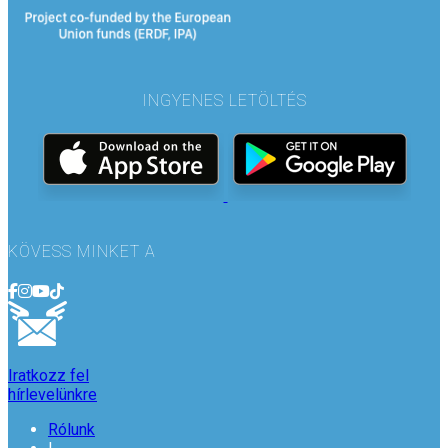
INGYENES LETÖLTÉS
KÖVESS MINKET A
Iratkozz fel
hírlevelünkre
Rólunk