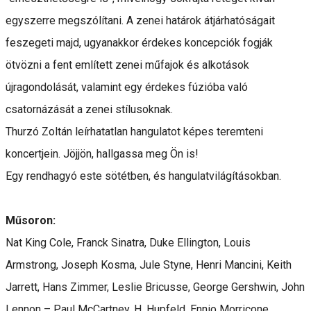
egyszerre megszólítani. A zenei határok átjárhatóságait
feszegeti majd, ugyanakkor érdekes koncepciók fogják
ötvözni a fent említett zenei műfajok és alkotások
újragondolását, valamint egy érdekes fúzióba való
csatornázását a zenei stílusoknak.
Thurzó Zoltán leírhatatlan hangulatot képes teremteni
koncertjein. Jöjjön, hallgassa meg Ön is!
Egy rendhagyó este sötétben, és hangulatvilágításokban.
Műsoron:
Nat King Cole, Franck Sinatra, Duke Ellington, Louis
Armstrong, Joseph Kosma, Jule Styne, Henri Mancini, Keith
Jarrett, Hans Zimmer, Leslie Bricusse, George Gershwin, John
Lennon – Paul McCartney, H. Hupfeld, Ennio Morricone,