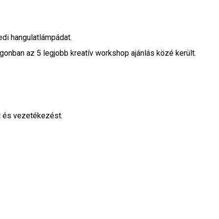
yedi hangulatlámpádat.
onban az 5 legjobb kreatív workshop ajánlás közé került.
ót és vezetékezést.