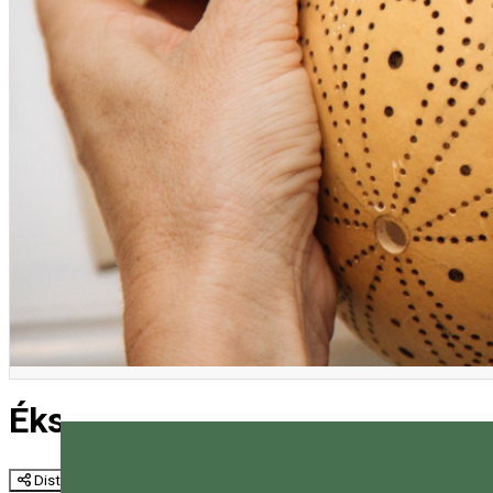
Ékszer - Töklámpa készítés
Distribuie