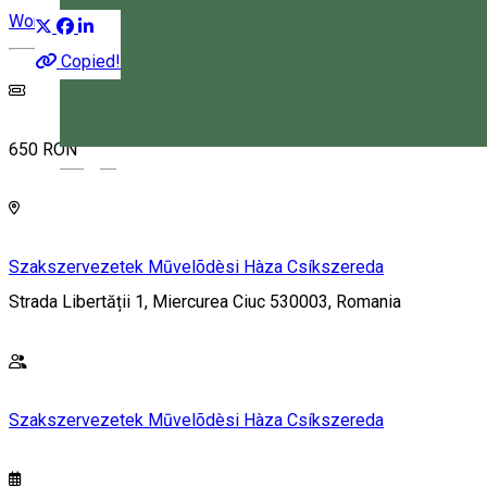
Workshop
Copied!
650 RON
Magyar
Szakszervezetek Mūvelõdèsi Hàza Csíkszereda
Strada Libertății 1, Miercurea Ciuc 530003, Romania
Szakszervezetek Mūvelõdèsi Hàza Csíkszereda