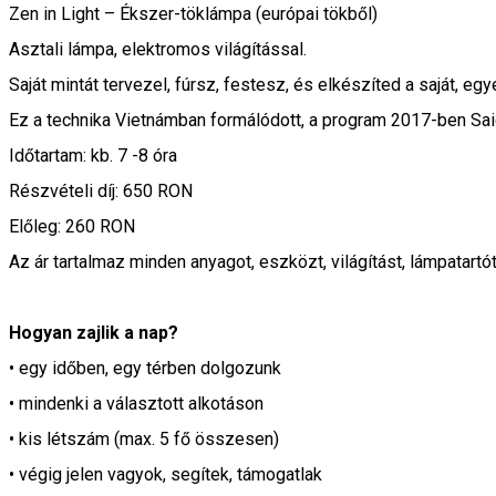
Zen in Light – Ékszer-töklámpa (európai tökből)
Asztali lámpa, elektromos világítással.
Saját mintát tervezel, fúrsz, festesz, és elkészíted a saját, eg
Ez a technika Vietnámban formálódott, a program 2017-ben Saig
Időtartam: kb. 7 -8 óra
Részvételi díj: 650 RON
Előleg: 260 RON
Az ár tartalmaz minden anyagot, eszközt, világítást, lámpatart
Hogyan zajlik a nap?
• egy időben, egy térben dolgozunk
• mindenki a választott alkotáson
• kis létszám (max. 5 fő összesen)
• végig jelen vagyok, segítek, támogatlak