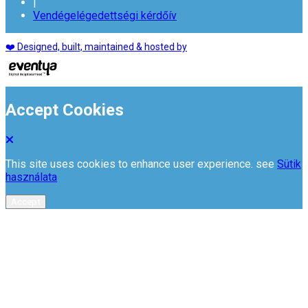
|
Vendégelégedettségi kérdőív
❤️ Designed, built, maintained & hosted by
Accept Cookies
This site uses cookies to enhance user experience. see
Sütik
használata
Accept