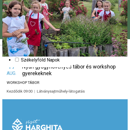
Szilveszeter
Pünkösd
Slam poetry
Tánc
Stand up comedy
Vásár
Színház
Valentin-nap (Bálint-nap)
Magyar
Workshop
Hargitai Megyenapok
Székelyföld Napok
17
Nyári gyógynövényes tábor és workshop
gyerekeknek
AUG.
WORKSHOP
TÁBOR
Kezdődik 09:00
|
Látványsajtműhely-látogatás