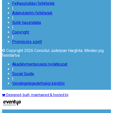
Felhasználási feltételek
|
Adatvédelmi feltételek
|
Sütik használata
|
Copyright
|
Promóciós szett
© Copyright 2026 Consiliul Județean Harghita. Minden jog
fenntartva
Akadálymentességi nyilatkozat
|
Social Guide
|
Vendégelégedettségi kérdőív
❤️ Designed, built, maintained & hosted by