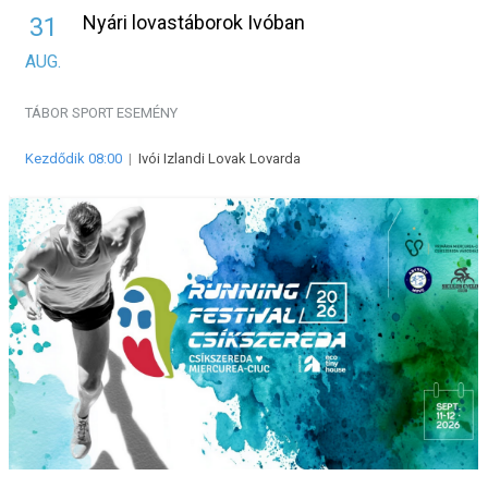
Nyári lovastáborok Ivóban
31
AUG.
TÁBOR
SPORT ESEMÉNY
Kezdődik 08:00
|
Ivói Izlandi Lovak Lovarda