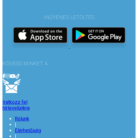
INGYENES LETÖLTÉS
KÖVESS MINKET A
Iratkozz fel
hírlevelünkre
Rólunk
|
Elérhetőség
|