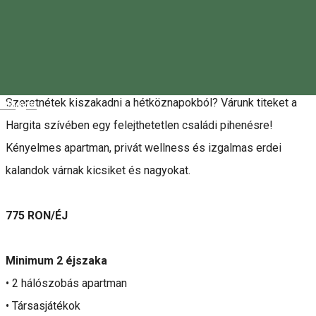
péntek, 10 április 2026 - hétfő, 28 szeptember 2026
11:00 - 13:00
Leírás
Szeretnétek kiszakadni a hétköznapokból? Várunk titeket a
Magyar
Hargita szívében egy felejthetetlen családi pihenésre!
Kényelmes apartman, privát wellness és izgalmas erdei
kalandok várnak kicsiket és nagyokat.
775 RON/ÉJ
Minimum 2 éjszaka
• 2 hálószobás apartman
• Társasjátékok