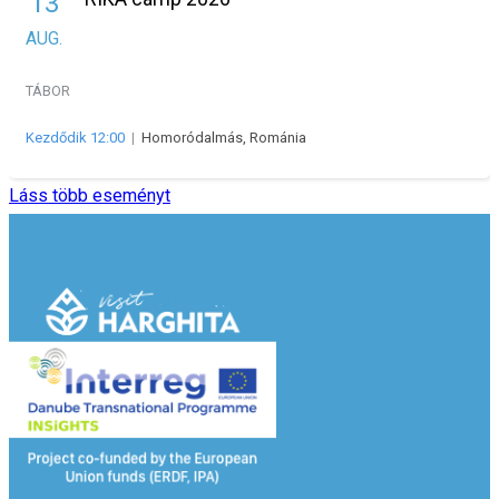
13
AUG.
TÁBOR
Kezdődik 12:00
|
Homoródalmás, Románia
Láss több eseményt