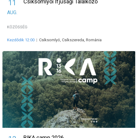
Csíksomlyói Ifjúsági Találkozó
11
AUG.
KÖZÖSSÉG
Kezdődik 12:00
|
Csíksomlyó, Csíkszereda, Románia
RIKA camp 2026