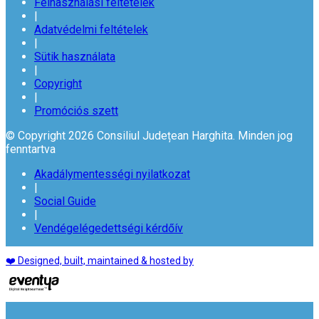
Felhasználási feltételek
|
Adatvédelmi feltételek
|
Sütik használata
|
Copyright
|
Promóciós szett
© Copyright 2026 Consiliul Județean Harghita. Minden jog
fenntartva
Akadálymentességi nyilatkozat
|
Social Guide
|
Vendégelégedettségi kérdőív
❤️ Designed, built, maintained & hosted by