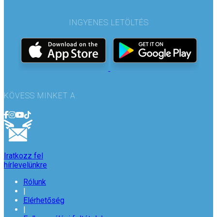
INGYENES LETÖLTÉS
KÖVESS MINKET A
Iratkozz fel
hírlevelünkre
Rólunk
|
Elérhetőség
|