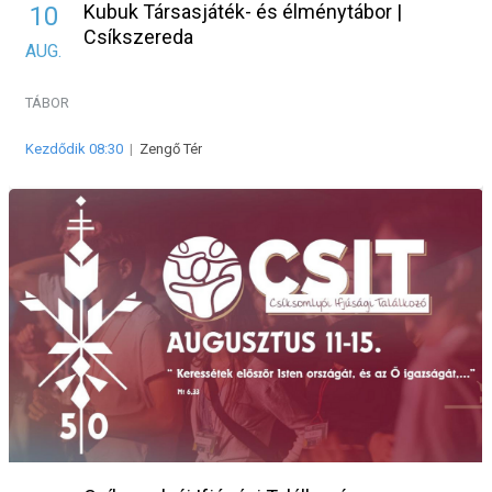
Kubuk Társasjáték- és élménytábor |
10
Csíkszereda
AUG.
TÁBOR
Kezdődik 08:30
|
Zengő Tér