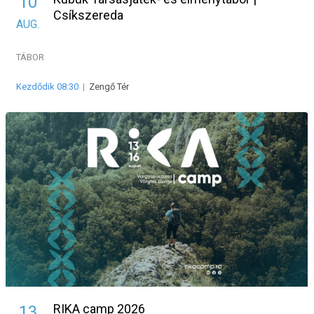
10
Csíkszereda
AUG.
TÁBOR
Kezdődik 08:30
|
Zengő Tér
RIKA camp 2026
13