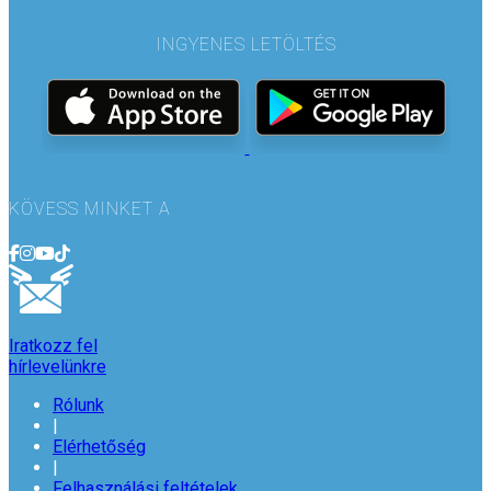
INGYENES LETÖLTÉS
KÖVESS MINKET A
Iratkozz fel
hírlevelünkre
Rólunk
|
Elérhetőség
|
Felhasználási feltételek