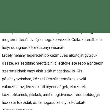
Lehetsz a világ szinte bármely pontján, van pár dolog, ami
mindig megidézi az ünnepi hangulatot: a karácsonyi dalok, a
fenyőillat, a villózó fényjátékok, a rénszarvasos pulcsik, fahéj,
narancs, és persze a töltött káposzta illata.
Idén újra hozzájárulunk mi is az igazi karácsonyi hangulat
Magyar
megteremtéséhez: újra megszervezzük Csíkszeredában a
helyi designerek karácsonyi vásárát!
Erdély néhány legeredetibb kézműves alkotóját gyűjtjük
össze, és segítünk megtalálni a legtökéletesebb ajándékot
szeretteidnek vagy akár saját magadnak is. Kis
példányszámban, kézzel készült termékek közül
választhatsz, lesznek ott ínyencségek, ékszerek,
kozmetikumok, játékok, amit megkívánsz. Tedd boldoggá
hozzátartozóidat, és támogasd a helyi alkotókat!