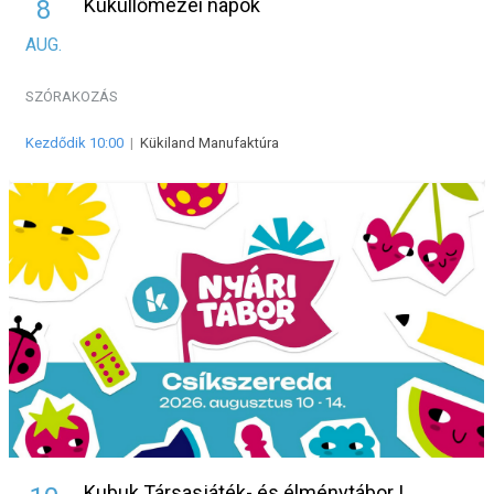
Küküllőmezei napok
8
AUG.
SZÓRAKOZÁS
Kezdődik 10:00
|
Kükiland Manufaktúra
Kubuk Társasjáték- és élménytábor |