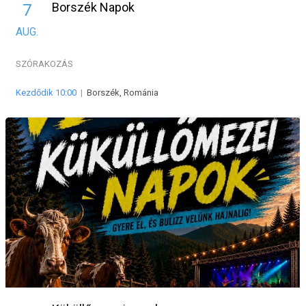
Borszék Napok
7
AUG.
SZÓRAKOZÁS
Kezdődik 10:00
|
Borszék, Románia