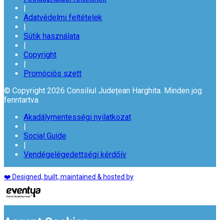
|
Adatvédelmi feltételek
|
Sütik használata
|
Copyright
|
Promóciós szett
© Copyright 2026 Consiliul Județean Harghita. Minden jog
fenntartva
Akadálymentességi nyilatkozat
|
Social Guide
|
Vendégelégedettségi kérdőív
❤️ Designed, built, maintained & hosted by