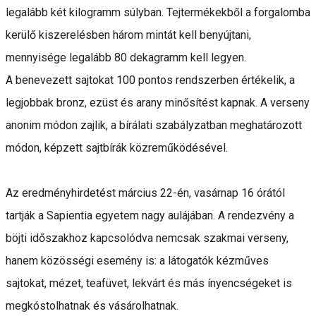
legalább két kilogramm súlyban. Tejtermékekből a forgalomba
kerülő kiszerelésben három mintát kell benyújtani,
mennyisége legalább 80 dekagramm kell legyen.
A benevezett sajtokat 100 pontos rendszerben értékelik, a
legjobbak bronz, ezüst és arany minősítést kapnak. A verseny
anonim módon zajlik, a bírálati szabályzatban meghatározott
módon, képzett sajtbírák közreműködésével.
Az eredményhirdetést március 22-én, vasárnap 16 órától
tartják a Sapientia egyetem nagy aulájában. A rendezvény a
böjti időszakhoz kapcsolódva nemcsak szakmai verseny,
hanem közösségi esemény is: a látogatók kézműves
sajtokat, mézet, teafüvet, lekvárt és más ínyencségeket is
megkóstolhatnak és vásárolhatnak.