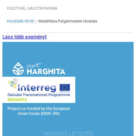
FESZTIVÁL
GASZTRONÓMIA
Kezdődik 09:00
|
Madéfalva Polgármesteri Hivatala
Láss több eseményt
INGYENES LETÖLTÉS