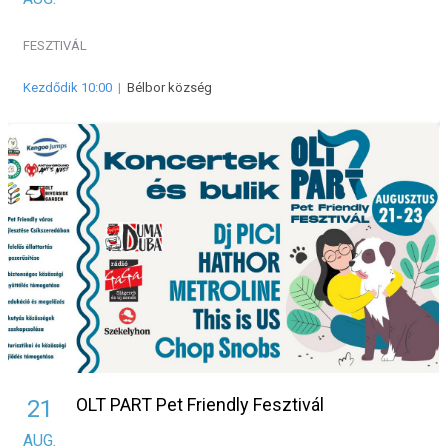
FESZTIVÁL
Kezdődik 10:00
|
Bélbor község
OLT PART Pet Friendly Fesztivál
21
AUG.