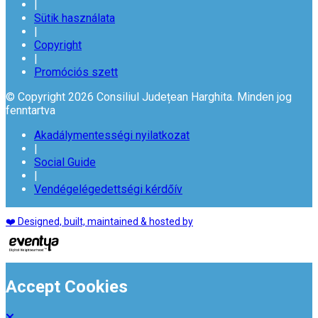
|
Sütik használata
|
Copyright
|
Promóciós szett
© Copyright 2026 Consiliul Județean Harghita. Minden jog
fenntartva
Akadálymentességi nyilatkozat
|
Social Guide
|
Vendégelégedettségi kérdőív
❤️ Designed, built, maintained & hosted by
Accept Cookies