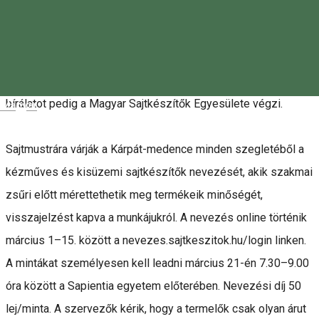
Csíkszeredában a Sapientia Erdélyi Magyar
Tudományegyetem ad otthont március 21–22-én a Böjti
Csemege – Kárpát-medencei Sajtmustrának. Szervező a
Székely Gazdaszervezetek Egyesülete (SZGE), a szakmai
bírálatot pedig a Magyar Sajtkészítők Egyesülete végzi.
Magyar
Sajtmustrára várják a Kárpát-medence minden szegletéből a
kézműves és kisüzemi sajtkészítők nevezését, akik szakmai
zsűri előtt mérettethetik meg termékeik minőségét,
visszajelzést kapva a munkájukról. A nevezés online történik
március 1–15. között a nevezes.sajtkeszitok.hu/login linken.
A mintákat személyesen kell leadni március 21-én 7.30–9.00
óra között a Sapientia egyetem előterében. Nevezési díj 50
lej/minta. A szervezők kérik, hogy a termelők csak olyan árut