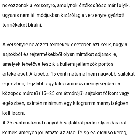
nevezzenek a versenyre, amelynek értékesítése már folyik,
ugyanis nem áll módjukban kizárólag a versenyre gyártott
termékeket bírálni.
A versenyre nevezett termékek esetében azt kérik, hogy a
sajtokból és tejtermékekből olyan mintákat adjanak le,
amelyek lehetővé teszik a küllemi jellemzők pontos
értékelését. A kisebb, 15 centiméternél nem nagyobb sajtokat
egészben, legalább egy kilogrammos mennyiségben, a
közepes méretű (15–25 cm átmérőjű) sajtokat félként vagy
egészben, szintén minimum egy kilogramm mennyiségben
kell leadni.
A 25 centiméternél nagyobb sajtokból pedig olyan darabot
kérnek, amelyen jól látható az alsó, felső és oldalsó kéreg,