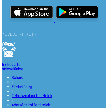
KÖVESS MINKET A
Iratkozz fel
hírlevelünkre
Rólunk
|
Elérhetőség
|
Felhasználási feltételek
|
Adatvédelmi feltételek