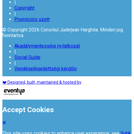
|
Copyright
|
Promóciós szett
© Copyright 2026 Consiliul Județean Harghita. Minden jog
fenntartva
Akadálymentességi nyilatkozat
|
Social Guide
|
Vendégelégedettségi kérdőív
❤️ Designed, built, maintained & hosted by
Accept Cookies
This site uses cookies to enhance user experience. see
Sütik