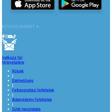
KÖVESS MINKET A
Iratkozz fel
hírlevelünkre
Rólunk
|
Elérhetőség
|
Felhasználási feltételek
|
Adatvédelmi feltételek
|
Sütik használata