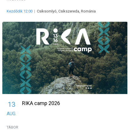
Kezdődik 12:00
|
Csíksomlyó, Csíkszereda, Románia
RIKA camp 2026
13
AUG.
TÁBOR