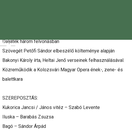
Kacsóh Pongrácz
JÁNOS VITÉZ
Daljáték három felvonásban
Magyar
Szövegét Petőfi Sándor elbeszélő költeménye alapján
Bakonyi Károly írta, Heltai Jenő verseinek felhasználásával.
Közreműködik a Kolozsvári Magyar Opera ének-, zene- és
balettkara
SZEREPOSZTÁS:
Kukorica Jancsi / János vitéz – Szabó Levente
Iluska – Barabás Zsuzsa
Bagó – Sándor Árpád