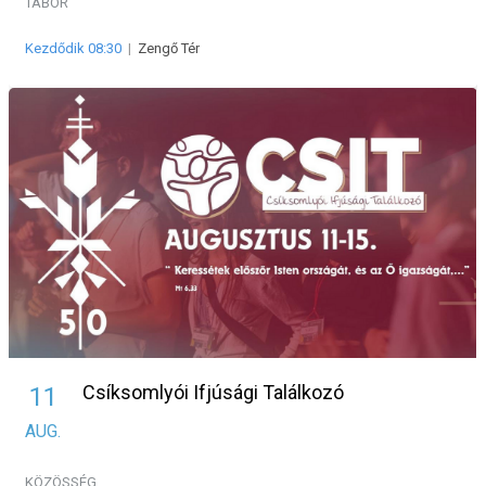
TÁBOR
Kezdődik 08:30
|
Zengő Tér
Csíksomlyói Ifjúsági Találkozó
11
AUG.
KÖZÖSSÉG