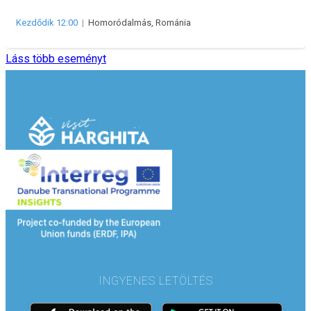
Kezdődik 12:00
|
Homoródalmás, Románia
Láss több eseményt
INGYENES LETÖLTÉS