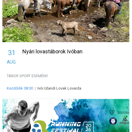
Nyári lovastáborok Ivóban
31
AUG.
TÁBOR
SPORT ESEMÉNY
Kezdődik 08:00
|
Ivói Izlandi Lovak Lovarda