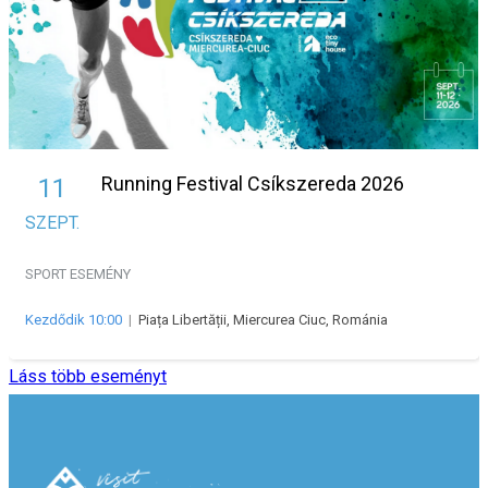
Running Festival Csíkszereda 2026
11
SZEPT.
SPORT ESEMÉNY
Kezdődik 10:00
|
Piața Libertății, Miercurea Ciuc, Románia
Láss több eseményt