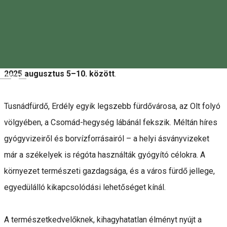
Kedves természetjáró barátaink!
Örömmel és nagy szeretettel hívunk benneteket
Tusnádfürdőre
,
a 32. EKE Vándortáborába
. Egyesületünk
legnépszerűbb rendezvényét, idén a
csíkszéki EKE
szervezi
2025 augusztus 5–10. között
.
Magyar
Tusnádfürdő, Erdély egyik legszebb fürdővárosa, az Olt folyó
völgyében, a Csomád-hegység lábánál fekszik. Méltán híres
gyógyvizeiről és borvízforrásairól – a helyi ásványvizeket
már a székelyek is régóta használták gyógyító célokra. A
környezet természeti gazdagsága, és a város fürdő jellege,
egyedülálló kikapcsolódási lehetőséget kínál.
A természetkedvelőknek, kihagyhatatlan élményt nyújt a