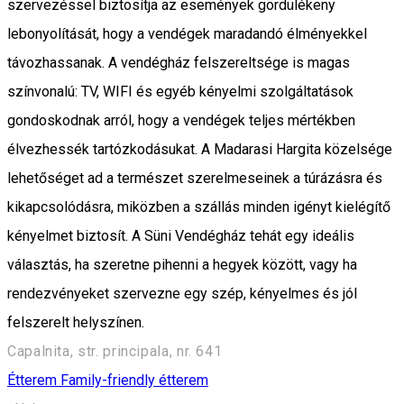
szervezéssel biztosítja az események gördülékeny
lebonyolítását, hogy a vendégek maradandó élményekkel
távozhassanak. A vendégház felszereltsége is magas
színvonalú: TV, WIFI és egyéb kényelmi szolgáltatások
gondoskodnak arról, hogy a vendégek teljes mértékben
élvezhessék tartózkodásukat. A Madarasi Hargita közelsége
lehetőséget ad a természet szerelmeseinek a túrázásra és
kikapcsolódásra, miközben a szállás minden igényt kielégítő
kényelmet biztosít. A Süni Vendégház tehát egy ideális
választás, ha szeretne pihenni a hegyek között, vagy ha
rendezvényeket szervezne egy szép, kényelmes és jól
felszerelt helyszínen.
Capalnita, str. principala, nr. 641
Étterem
Family-friendly étterem