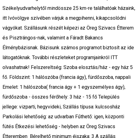
Székelyudvarhelytől mindössze 25 km-re találhatóak házaink,
itt Ivóvölgye szívében várjuk a megpihenni, kikapcsolódni
vágyókat. Szállásunk részét képezi az Öreg Szivacs Étterem
és Pisztrángos-nak, valamint a Fáradt Bakancs
Élménybázisnak. Bázisunk számos programot biztosít az ide
látogatóknak. További részleteket programjainkról ITT
olvashatnak! Felszereltség: Szoba elosztás/ház - egy ház 5
fő. Földszint: 1 hálószóba (francia ágy), fürdőszoba, nappali
Emelet: 1 hálószoba( francia ágy + 1 egyszemélyes ágy),
fürdőszoba - összes férőhely: 3 ház - 15 fő Település
jellege: vizparti, hegyvideki, Szállás típusa: kulcsosház
Parkolási lehetőség: az udvarban Fűthető: igen, központi
fütés Étkezési lehetőség - helyben az Öreg Szivacs
Étteremben Bérelhető minimum éjszaka: 3 A szállás