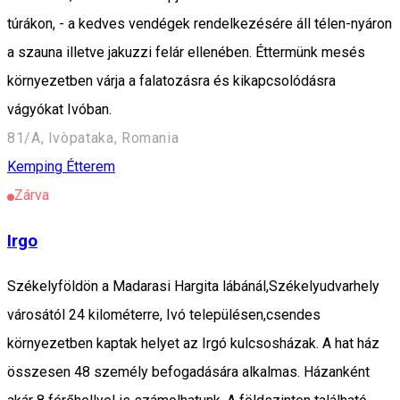
túrákon, - a kedves vendégek rendelkezésére áll télen-nyáron
a szauna illetve jakuzzi felár ellenében. Éttermünk mesés
környezetben várja a falatozásra és kikapcsolódásra
vágyókat Ivóban.
81/A, Ivòpataka, Romania
Kemping
Étterem
Zárva
Irgo
Székelyföldön a Madarasi Hargita lábánál,Székelyudvarhely
városától 24 kilométerre, Ivó településen,csendes
környezetben kaptak helyet az Irgó kulcsosházak. A hat ház
összesen 48 személy befogadására alkalmas. Házanként