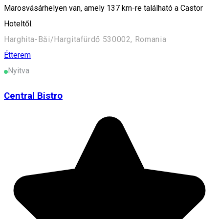
Marosvásárhelyen van, amely 137 km-re található a Castor
Hoteltől.
Harghita-Băi/Hargitafürdő 530002, Romania
Étterem
Nyitva
Central Bistro