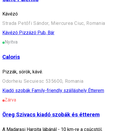
Kávézó
Strada Petőfi Sándor, Miercurea Ciuc, Romania
Kávézó
Pizzázó
Pub, Bár
Nyitva
Caloris
Pizzák, sörök, kávé.
Odorheiu Secuiesc 535600, Romania
Kiadó szobák
Family-friendly szálláshely
Étterem
Zárva
Öreg Szivacs kiadó szobák és étterem
A Madarasi Hargita lábánál - 10 km-re a csúcstól,