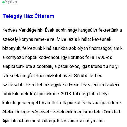
Nyitva
Telegdy Ház Étterem
Kedves Vendégeink! Évek során nagy hangsúlyt fektettünk a
székely konyha remekeire. Mivel ez a kinálat kevésnek
bizonyult, felvettünk kinálatunkba sok olyan finomságot, amik
a környező népek kedvencei. Igy kerültek fel a 1996-os
alapitásunk óta a csorbák, a pacalleves, igaz utóbbit a helyi
izlésnek megfelelően alakitottuk át. Sűrűbb lett és
szinesebb. Ezért lett az egyik kedvenc leves, amiért sokan
több kilómétetrről jönnek ide. 2013-tól még több helyi
különlegességgel bővitettük étlapunkat és havasi pásztorok
ételkülönlegességeivel szeretnénk megismertetni Önökket.
Ajánlatunkban most külön jelölve vanak a nagymama