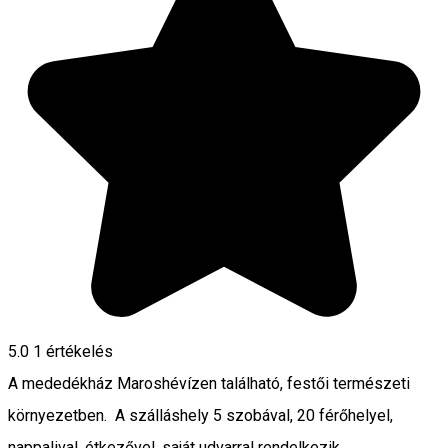
5.0
1 értékelés
A mededékház Maroshévízen található, festői természeti
környezetben. A szálláshely 5 szobával, 20 férőhelyel,
nappalival, étkezővel, saját udvarral rendelkezik.