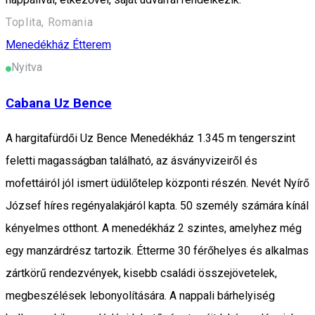
Toplita, Romania
Menedékház
Étterem
Nyitva
Cabana Uz Bence
A hargitafürdői Uz Bence Menedékház 1.345 m tengerszint
feletti magasságban található, az ásványvizeiről és
mofettáiról jól ismert üdülőtelep központi részén. Nevét Nyírő
József híres regényalakjáról kapta. 50 személy számára kínál
kényelmes otthont. A menedékház 2 szintes, amelyhez még
egy manzárdrész tartozik. Étterme 30 férőhelyes és alkalmas
zártkörű rendezvények, kisebb családi összejövetelek,
megbeszélések lebonyolítására. A nappali bárhelyiség