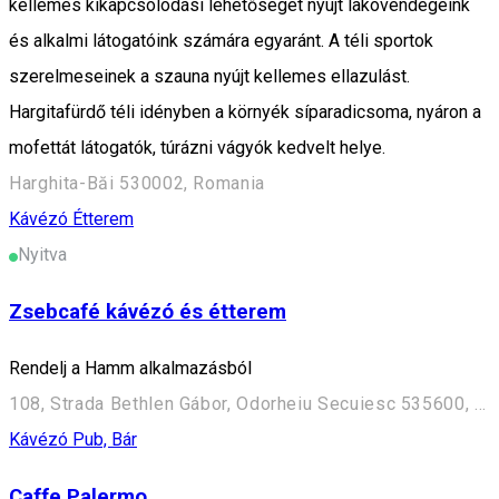
kellemes kikapcsolódási lehetőséget nyújt lakóvendégeink
és alkalmi látogatóink számára egyaránt. A téli sportok
szerelmeseinek a szauna nyújt kellemes ellazulást.
Hargitafürdő téli idényben a környék síparadicsoma, nyáron a
mofettát látogatók, túrázni vágyók kedvelt helye.
Harghita-Băi 530002, Romania
Kávézó
Étterem
Nyitva
Zsebcafé kávézó és étterem
Rendelj a Hamm alkalmazásból
108, Strada Bethlen Gábor, Odorheiu Secuiesc 535600, Romania
Kávézó
Pub, Bár
Caffe Palermo