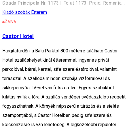
Strada Principala Nr. 1173 | Fo ut 1173, Praid, Romania, 537240
Kiadó szobák
Étterem
Zárva
Castor Hotel
Hargitafürdőn, a Balu Parktól 800 méterre található Castor
Hotel szálláshelyet kínál étteremmel, ingyenes privát
parkolóval, bárral, kerttel, sífelszereléstárolóval, valamint
terasszal. A szálloda minden szobája vízforralóval és
síkképernyős TV-vel van felszerelve. Egyes szobákból
kilátás nyílik a tóra. A szállás vendégei svédasztalos reggelit
fogyaszthatnak. A környék népszerű a túrázás és a síelés
szempontjából, a Castor Hotelben pedig sífelszerelés
kölcsönzésre is van lehetőség. A legközelebbi repülőtér