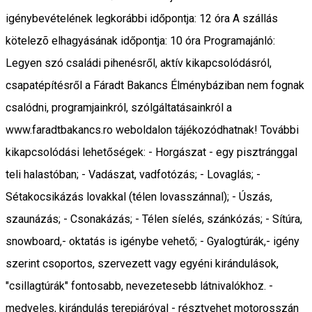
igénybevételének legkorábbi időpontja: 12 óra A szállás
kötelezõ elhagyásának időpontja: 10 óra Programajánló:
Legyen szó családi pihenésről, aktív kikapcsolódásról,
csapatépítésről a Fáradt Bakancs Élménybáziban nem fognak
csalódni, programjainkról, szólgáltatásainkról a
www.faradtbakancs.ro weboldalon tájékozódhatnak! További
kikapcsolódási lehetőségek: - Horgászat - egy pisztránggal
teli halastóban; - Vadászat, vadfotózás; - Lovaglás; -
Sétakocsikázás lovakkal (télen lovasszánnal); - Úszás,
szaunázás; - Csonakázás; - Télen síelés, szánkózás; - Sítúra,
snowboard,- oktatás is igénybe vehető; - Gyalogtúrák,- igény
szerint csoportos, szervezett vagy egyéni kirándulások,
"csillagtúrák" fontosabb, nevezetesebb látnivalókhoz. -
medveles, kirándulás terepjáróval - résztvehet motorosszán