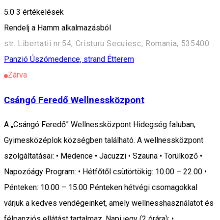
5.0
3
értékelések
Rendelj a Hamm alkalmazásból
str. Libertatii nr.54, Cristuru Secuiesc, Romania, 535400
Panzió
Úszómedence, strand
Étterem
Zárva
Csángó Feredő Wellnessközpont
A „Csángó Feredő” Wellnessközpont Hidegség faluban,
Gyimesközéplok községben található. A wellnessközpont
szolgáltatásai: • Medence • Jacuzzi • Szauna • Törülköző •
Napozóágy Program: • Hétfőtől csütörtökig: 10.00 – 22.00 •
Pénteken: 10.00 – 15.00 Pénteken hétvégi csomagokkal
várjuk a kedves vendégeinket, amely wellnesshasználatot és
félpanziós ellátást tartalmaz. Napi jegy (2 órára): •