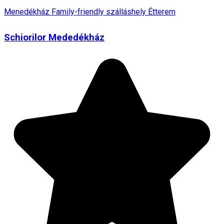
Menedékház
Family-friendly szálláshely
Étterem
Schiorilor Mededékház