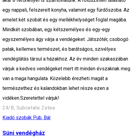
akár 8 férőhellyel is számolhatunk. A földszinten található
egy nappali, felszerelt konyha, valamint egy fürdőszoba. Az
emelet két szobát és egy mellékhelységet foglal magába.
Mindkét szobában, egy kétszemélyes és egy-egy
egyszemélyes ágy várja a vendégeket. Játszótér, csobogó
patak, kellemes természet, és barátságos, szivélyes
vendéglátás társul a házakhoz. Az év minden szakaszában
várjuk a kedves vendégeket mert itt minden évszaknak meg
van a maga hangulata. Közelebb érezheti magát a
természethez és kalandokban lehet része ezen a
vidéken.Szeretettel várjuk!
24/B, Subcetate Zetea
Kiadó szobák
Pub, Bár
Süni vendégház