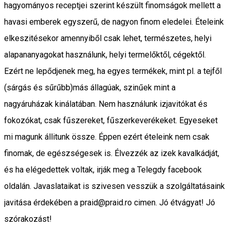
hagyományos receptjei szerint készült finomságok mellett a
havasi emberek egyszerű, de nagyon finom eledelei. Ételeink
elkeszitésekor amennyiből csak lehet, természetes, helyi
alapananyagokat használunk, helyi termelőktől, cégektől.
Ezért ne lepődjenek meg, ha egyes termékek, mint pl. a tejfől
(sárgás és sűrűbb)más állagúak, szinűek mint a
nagyáruházak kinálatában. Nem használunk izjavitókat és
fokozókat, csak fűszereket, fűszerkeverékeket. Egyeseket
mi magunk állitunk össze. Éppen ezért ételeink nem csak
finomak, de egészségesek is. Élvezzék az izek kavalkádját,
és ha elégedettek voltak, irják meg a Telegdy facebook
oldalán. Javaslataikat is szivesen vesszük a szolgáltatásaink
javitása érdekében a praid@praid.ro cimen. Jó étvágyat! Jó
szórakozást!