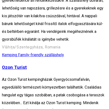
gyerekmedence áll rendelkezésükre. A szálláshely udvarán,
lehetőség van napozásra, grillezésre és a gyerekeknek egy
kis játszótér van kilakítva csúszdával, hintával. A nappali
bárunk lehetőséget kínál frissítő italok elfogyasztására kül-
és beltérben egyaránt. Ha vendégeink megéheznének a
gyorsbüfék kínálatát is igénybe vehetik.
Vlăhița/Szentegyháza, Romania
Kemping
Family-friendly szálláshely
Ozon Turist
Az Ozon Turist kempingházak Gyergyócsomafalván,
egyedülálló természeti környezetben találhatók. Családias
hangulat egy tágas szobában, a patak csobogása a teraszok
közelében... Ezt kínálja az Ozon Turist kemping. Mindenik