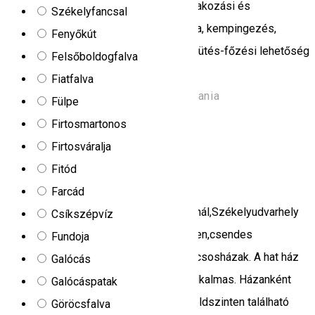
alkalmas iskolai táboroztatáshoz. Szórakozási és
Székelyfancsal
kikapcsolódási lehetőségek: sportpálya, kempingezés,
Fenyőkút
tábortűz. A tábor területén szabadtéri sütés-főzési lehetőség
Felsőboldogfalva
is van.
Fiatfalva
Strada Carpați, Borsec 535300, Romania
Fülpe
Kemping
Étterem
Firtosmartonos
Nyitva
Firtosváralja
Fitód
Irgo
Farcád
Székelyföldön a Madarasi Hargita lábánál,Székelyudvarhely
Csíkszépvíz
városától 24 kilométerre, Ivó településen,csendes
Fundoja
környezetben kaptak helyet az Irgó kulcsosházak. A hat ház
Galócás
összesen 48 személy befogadására alkalmas. Házanként
Galócáspatak
akár 8 férőhellyel is számolhatunk. A földszinten található
Göröcsfalva