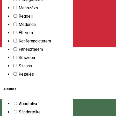
veszik körül. A menedékház összesen 47 ember
Masszázs
elszállásolására alkalmas. A háznak 250 fő befogadására
Reggeli
alkalmas étterme is van, így a szolgáltatások közé tartozik a
Medence
rendezvények és ünnepi összejövetelek szervezése is.
Étterem
DN 15, Km 10, Toplita, Romania, 535700
Konferenciaterem
Kemping
Fitneszterem
Fenyő Kemping
Sószoba
Szauna
Szálláslehetőség. Étkezési lehetőségek (vendéglő, terasz,
Kezelés
szabadtéri sütés-főzés). Klub / különböző szórakozási
lehetőségek.
Település
Str. Măgura, Toplița 535700, Romania
Kemping
Abásfalva
Sándortelke