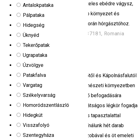
horgászni vagy esetleg egy finom halételes ebédre vágysz,
Antalokpataka
itt a helyed! Családias fogadtatás, szép környezet és
Pálpataka
minőségi kiszolgálással várunk a Kormorán hórgásztóhoz.
Hidegség
Comănești/Homoródkeményfalva 537181, Romania
Üknyéd
Kemping
Sószoba
Tekerőpatak
Ugrapataka
Magic Harghita Resort
Úzvölgye
Patakfalva
A Magic Harghita Resort Homoródfürdőtől és Kápolnásfalutól
Vargatag
északra, a környék egyik legszebb természeti környezetben
Székelyvarság
található szállása, mely összesen 54 fő befogadására
Homoródszentlászló
alkalmas. Modern felszereltség és barátságos légkör fogadja
Hidegkút
a vendégeket. Csapatunk közel 20 éves tapasztalattal
Visszafolyó
rendelkezik a vendéglátás területén. Kínálunk hét darab
Szentegyháza
négyszemélyes bungalót külön fürdőszobával és öt emeleti