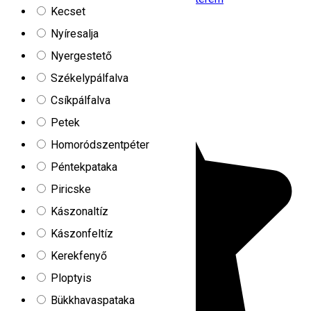
Kecset
Zárva
Nyíresalja
Hunnia-Huntanya
Nyergestető
Székelypálfalva
Csíkpálfalva
Petek
Homoródszentpéter
Péntekpataka
Piricske
Kászonaltíz
Kászonfeltíz
Kerekfenyő
Ploptyis
Bükkhavaspataka