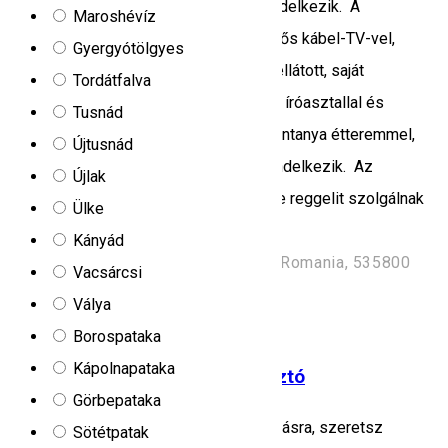
vendégnek. A kemping terasszal is rendelkezik. A
Maroshévíz
vendégszobák ülősarokkal, síkképernyős kábel-TV-vel,
Gyergyótölgyes
valamint hajszárítóval és zuhanyzóval ellátott, saját
Tordátfalva
fürdőszobával rendelkeznek. A szobák íróasztallal és
Tusnád
vízforralóval felszereltek. A Hunnia-Huntanya étteremmel,
Újtusnád
bárral, kerttel és ingyenes Wi-Fi-vel rendelkezik. Az
Újlak
étteremben kontinentális vagy à la carte reggelit szolgálnak
Ülke
fel.
Kányád
republicii 47 K, Szentegyházasfalu, Romania, 535800
Vacsárcsi
Kemping
Horgász tó
Horgászat
Válya
Nyitva
Borospataka
Kápolnapataka
Kormorán - Camping és horgásztó
Görbepataka
Ha szükséged van egy kis kikapcsolódásra, szeretsz
Sötétpatak