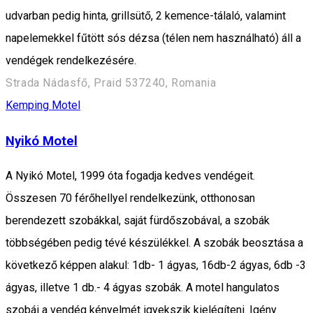
udvarban pedig hinta, grillsütő, 2 kemence-tálaló, valamint
napelemekkel fűtött sós dézsa (télen nem használható) áll a
vendégek rendelkezésére.
Strada Nádasfő, Praid 537240, Romania
Kemping
Motel
Nyikó Motel
A Nyikó Motel, 1999 óta fogadja kedves vendégeit.
Összesen 70 férőhellyel rendelkezünk, otthonosan
berendezett szobákkal, saját fürdőszobával, a szobák
többségében pedig tévé készülékkel. A szobák beosztása a
következő képpen alakul: 1db- 1 ágyas, 16db-2 ágyas, 6db -3
ágyas, illetve 1 db.- 4 ágyas szobák. A motel hangulatos
szobái a vendég kényelmét igyekszik kielégíteni. Igény