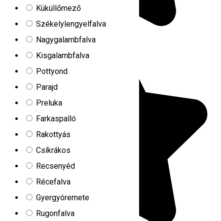
Küküllőmező
Székelylengyelfalva
Nagygalambfalva
Kisgalambfalva
Pottyond
Parajd
Preluka
Farkaspalló
Rakottyás
Csíkrákos
Recsenyéd
Récefalva
Gyergyóremete
Rugonfalva