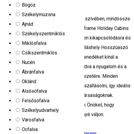
Holiday Cabins
Bögöz
Székelymuzsna
Fedezzen fel egy mesés helyet Erdély szívében, mindössze
Ajnád
10 percre Csíkszeredától, ahol a két A-frame Holiday Cabins
Székelyszentmiklós
szállás várja vendégeit egy felejthetetlen kikapcsolódásra és
Miklósfalva
a természettel való újjáéledésre. A szálláshely Hosszúaszó
Csíkszentmiklós
faluban található, ez a hely tökéletes menedéket kínál a
Nucén
mindennapi rohanás elől, lehetőséget adva a nyugalom és a
Ábránfalva
környező természet szépségeinek élvezetére. Minden
Oklánd
szálláshely kényelmesen 2-4 főt tud elszállásolni, így ideális
Alsósófalva
pároknak, kis családoknak vagy baráti társaságoknak.
Felsősófalva
Számos prémium szolgáltatással várjuk Önöket, hogy
Székelyudvarhely
nyaralásuk igazán emlékezetes élménnyé váljon.
Városfalva
Hosasău 537267, Romania
Ocfalva
Kemping
Family-friendly szálláshely
Étterem