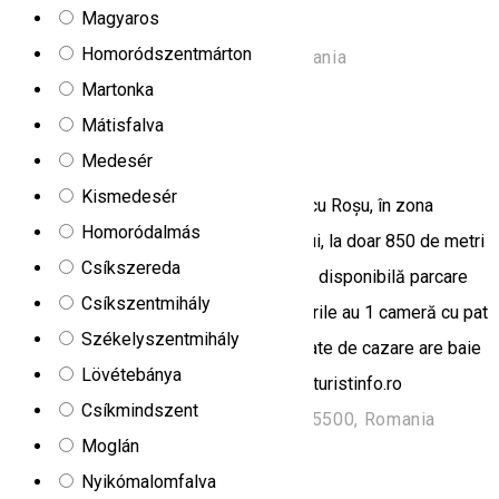
Magyaros
szolgálhat.
Homoródszentmárton
Strada Minei 96, Praid 537240, Romania
Martonka
Kemping
Mátisfalva
Căsuțele Likas
Medesér
Kismedesér
Casutele Likas se află în localitatea Lacu Roșu, în zona
Homoródalmás
muntoasă pitorească a Cheilor Bicazului, la doar 850 de metri
Csíkszereda
de Lacul Roșu din județul Harghita. Este disponibilă parcare
Csíkszentmihály
privată gratuită la proprietate. Bungalourile au 1 cameră cu pat
Székelyszentmihály
dublu sau twin și televizor. Fiecare unitate de cazare are baie
Lövétebánya
privată cu duș. Sursa foto: https://www.turistinfo.ro
Csíkmindszent
Strada Ady Endre 76, Gheorgheni 535500, Romania
Moglán
Kemping
Nyikómalomfalva