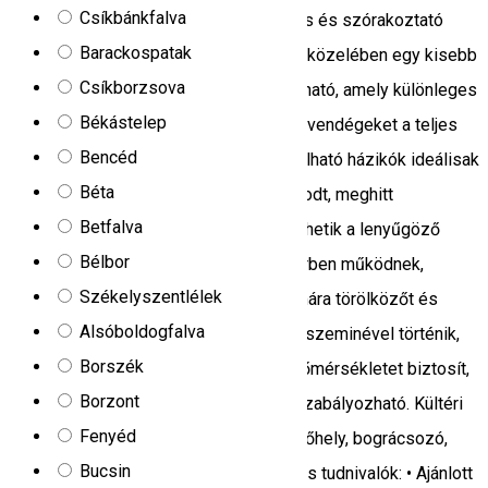
Csíkbánkfalva
környék szépségét, miközben izgalmas és szórakoztató
Barackospatak
kalandban lehet részünk. A szálláshely közelében egy kisebb
Csíkborzsova
szaunaközpont, a Sauna Village is található, amely különleges
Békástelep
és változatos szaunatípusokkal várja a vendégeket a teljes
Bencéd
kikapcsolódás jegyében. A kertben található házikók ideálisak
Béta
azoknak a vendégeknek, akik egy nyugodt, meghitt
Betfalva
környezetet keresnek, miközben élvezhetik a lenyűgöző
Bélbor
panorámát. A házikók önellátó rendszerben működnek,
Székelyszentlélek
felszerelt konyhával. Vendégeink számára törölközőt és
Alsóboldogfalva
ágyneműt is biztosítunk. A fűtés termoszeminével történik,
Borszék
amely az egész házikóban kellemes hőmérsékletet biztosít,
Borzont
és teljes mértékben a vendégek által szabályozható. Kültéri
Fenyéd
főzéshez rendelkezésre áll egy grillezőhely, bográcsozó,
Bucsin
valamint a szükséges eszközök. Fontos tudnivalók: • Ajánlott