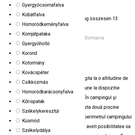
Irimescu kempig
Gyergyócsomafalva
Kobátfalva
A Borszéken találhatói Irimescu kemping összesen 13
Homoródkeményfalva
szobával, 26 férőhellyel rendelkezik.
Komjátpataka
Strada Carpați 119, Borsec 535300, Romania
Gyergyóholló
Kemping
Korond
Camping Perla Vlăhiței
Kotormány
Kovácspéter
Camping Perla Vlahitei situat in jud, Hargita la o altitudine de
Csíkkozmás
824m, pe "Drumul apelor minerale" va pune la dispozitie
Homoródkarácsonyfalva
campare cu cortul si campare cu rulota. În campingul şi
Kőrispatak
staţiunea climaterică Perla Vlăhiţei, exista două piscine
Székelykeresztúr
alimentate cu apă termală de 25°C. Pe perimetrul campingului
Küsmöd
funcţionează mai multe restaurante sau aveti posibilitatea sa
Székelydálya