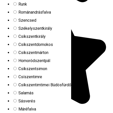
Runk
Románandrásfalva
Szencsed
Székelyszentkirály
Csíkszentkirály
Csíkszentdomokos
Csíkszentmárton
Homoródszentpál
Csíkszentsimon
Csíszentimre
Csíkszentimtimei Büdösfürdő
Salamás
Sásverés
Máréfalva