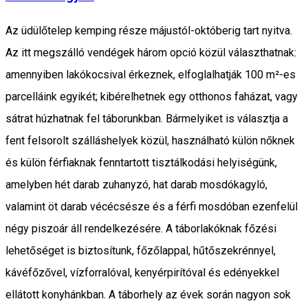
Az üdülőtelep kemping része májustól-októberig tart nyitva.
Az itt megszálló vendégek három opció közül választhatnak:
amennyiben lakókocsival érkeznek, elfoglalhatják 100 m²-es
parcelláink egyikét; kibérelhetnek egy otthonos faházat, vagy
sátrat húzhatnak fel táborunkban. Bármelyiket is választja a
fent felsorolt szálláshelyek közül, használható külön nőknek
és külön férfiaknak fenntartott tisztálkodási helyiségünk,
amelyben hét darab zuhanyzó, hat darab mosdókagyló,
valamint öt darab vécécsésze és a férfi mosdóban ezenfelül
négy piszoár áll rendelkezésére. A táborlakóknak főzési
lehetőséget is biztosítunk, főzőlappal, hűtőszekrénnyel,
kávéfőzővel, vízforralóval, kenyérpirítóval és edényekkel
ellátott konyhánkban. A táborhely az évek során nagyon sok