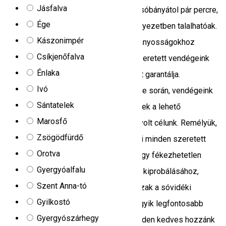
Jásfalva
Só-kristály vendégházaink, Parajdon a sóbányátol pár percre,
Ége
gyönyörű kilátásával ámúlatba ejtő környezetben talalhatóak.
Kászonimpér
A Só-kristály vendégházak, turista látványosságokhoz
Csíkjenőfalva
kiválóan megfelelő elhelyezkedése, szeretett vendégeink
Énlaka
nálunk töltött szabdidejének minőségét garantálja.
Ivó
Vendégházaink tervezése és kivitezése során, vendégeink
Sántatelek
élményének és kiemelkedő kényelmének a lehető
Marosfő
legmegfelelöbb szintre való emelése volt célunk. Remélyük,
Zsögödfürdő
hogy sikerült rövid izelitönkel felkelteni minden szeretett
Orotva
vendégünk érdeklödését olyannyira, hogy fékezhetetlen
Gyergyóalfalu
vágyat érezzenek a Só-kristály élmény kiprobálásához,
Szent Anna-tó
újraátéléséhez. A Só kristály vendégházak a sóvidéki
Gyilkostó
Parajdon a székelyföldi vendéglátás egyik legfontosabb
Gyergyószárhegy
helységében, rendelkezésre állnak minden kedves hozzánk