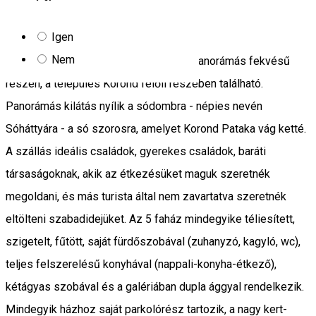
Manó
Igen
Nem
A Manó Kulcsosházak Parajd község panorámás fekvésű
részén, a település Korond felőli részében található.
Panorámás kilátás nyílik a sódombra - népies nevén
Sóháttyára - a só szorosra, amelyet Korond Pataka vág ketté.
A szállás ideális családok, gyerekes családok, baráti
társaságoknak, akik az étkezésüket maguk szeretnék
megoldani, és más turista által nem zavartatva szeretnék
eltölteni szabadidejüket. Az 5 faház mindegyike téliesített,
szigetelt, fűtött, saját fürdőszobával (zuhanyzó, kagyló, wc),
teljes felszerelésű konyhával (nappali-konyha-étkező),
kétágyas szobával és a galériában dupla ággyal rendelkezik.
Mindegyik házhoz saját parkolórész tartozik, a nagy kert-