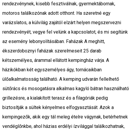
rendezvénynek, kisebb fesztiválnak, gyermektábornak,
motoros találkozónak adott otthont. Ha szeretné egy
varázslatos, a külvilág zajától elzárt helyen megszervezni
rendezvényét, vegye fel velünk a kapcsolatot, és mi segítünk
az esemény lebonyolításában. Faházak A meghitt,
ékszerdoboznyi faházak szerelmeseit 25 darab
kétszemélyes, árammal ellátott kempingház várja. A
házikókban két egyszemélyes ágy, tornácaikban
ülőalkalmatosság található. A kemping udvarán fellelhető
sütőrács és mosogatásra alkalmas kagyló bátran használható
grillezésre, a kialakított terasz és a filagóriák pedig
biztosítják a sültek kényelmes elfogyasztását. Azok a
kempingezők, akik egy tál meleg ételre vágynak, betérhetnek
vendéglőnkbe, ahol házias erdélyi ízvilággal találkozhatnak,