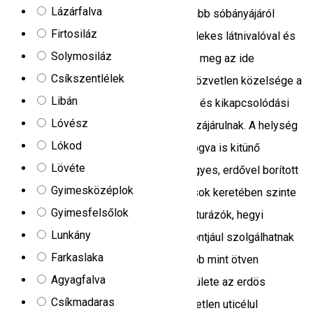
Lázárfalva
látogató befogadására. Parajd a leginkább sóbányájáról
Firtosiláz
elhiresült turistaközpont, számtalan érdekes látnivalóval és
Solymosiláz
csodálatos környezetével ajándékozza meg az ide
Csíkszentlélek
látogatókat. A sósfürdő és a sóbánya közvetlen közelsége a
Libán
vendégeink kitünő pihenési, gyógyúlási és kikapcsolódási
Lóvész
tevékenységéhez nagy mértékben hozzájárulnak. A helység
Lókod
csodálatos természeti adottságainál fogva is kitünő
Lövéte
kikapcsolodást jelenthet a dombos, hegyes, erdővel borított
Gyimesközéplok
tájak kedvelőinek. Egy napos kirándulások keretében szinte
Gyimesfelsőlok
egéssz székelyföld bejárható innen. A turázók, hegyi
Lunkány
kalandok kedvelőinek kiválló kiíndúlópontjául szolgálhatnak
Farkaslaka
vendégházaink. A görgényi havasok több mint ötven
Agyagfalva
négyzetkilóméternyi szinte lakatlan területe az erdös
Csíkmadaras
hegyvidék rajongói számára, kimeríthetetlen uticélul