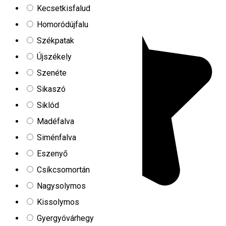
Kecsetkisfalud
Homoródújfalu
Székpatak
Újszékely
Szenéte
Sikaszó
Siklód
Madéfalva
Siménfalva
Eszenyő
Csíkcsomortán
Nagysolymos
Kissolymos
Gyergyóvárhegy