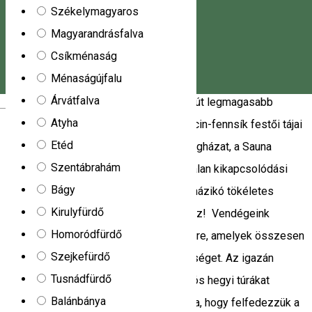
Bucin kemping
Székelymagyaros
Magyarandrásfalva
Bucin Kemping a Görgényi-havasok természetes
Csíkménaság
környezetében várja vendégeit, távol a városok nyüzsgésétől.
Ménaságújfalu
1276 méteres tengerszint feletti magasságban, a
Árvátfalva
Gyergyószentmiklós és Parajd közötti út legmagasabb
Magyar
Atyha
pontján, fenyvesek árnyékában és a Bucin-fennsík festői tájai
Etéd
között a látogatók 4 hangulatos kempingházat, a Sauna
Szentábrahám
Village szaunakomplexumot és számtalan kikapcsolódási
Bágy
lehetőséget találnak. A négy bájos kis házikó tökéletes
Kirulyfürdő
választás egy felejthetetlen nyaraláshoz! Vendégeink
Homoródfürdő
számára 4 kempingház áll rendelkezésre, amelyek összesen
Szejkefürdő
12 fő számára nyújtanak szálláslehetőséget. Az igazán
Tusnádfürdő
különleges élmény érdekében terepjárós hegyi túrákat
Balánbánya
szervezünk – egy remek lehetőség arra, hogy felfedezzük a