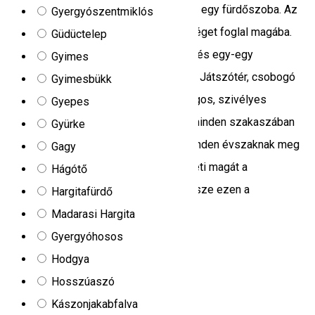
egy nappali, felszerelt konyha, valamint egy fürdőszoba. Az
Gyergyószentmiklós
emelet két szobát és egy mellékhelységet foglal magába.
Güdüctelep
Mindkét szobában, egy kétszemélyes és egy-egy
Gyimes
egyszemélyes ágy várja a vendégeket. Játszótér, csobogó
Gyimesbükk
patak, kellemes természet, és barátságos, szivélyes
Gyepes
vendéglátás társul a házakhoz. Az év minden szakaszában
Gyürke
várjuk a kedves vendégeket mert itt minden évszaknak meg
Gagy
van a maga hangulata. Közelebb érezheti magát a
Hágótő
természethez és kalandokban lehet része ezen a
Hargitafürdő
vidéken.Szeretettel várjuk!
Madarasi Hargita
24/B, Subcetate Zetea
Gyergyóhosos
Kemping
Hodgya
Hosszúaszó
Só-Kristály vendégházaknál
Kászonjakabfalva