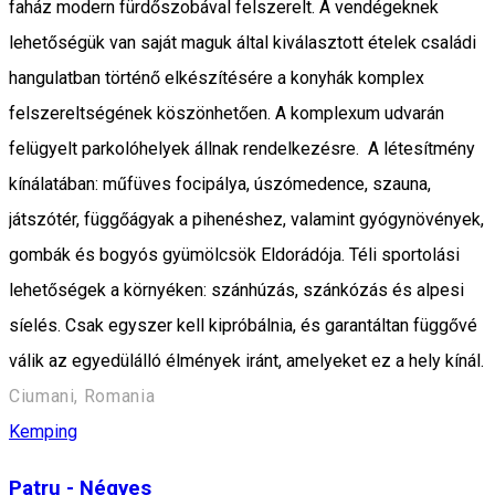
faház modern fürdőszobával felszerelt. A vendégeknek
lehetőségük van saját maguk által kiválasztott ételek családi
hangulatban történő elkészítésére a konyhák komplex
felszereltségének köszönhetően. A komplexum udvarán
felügyelt parkolóhelyek állnak rendelkezésre. A létesítmény
kínálatában: műfüves focipálya, úszómedence, szauna,
játszótér, függőágyak a pihenéshez, valamint gyógynövények,
gombák és bogyós gyümölcsök Eldorádója. Téli sportolási
lehetőségek a környéken: szánhúzás, szánkózás és alpesi
síelés. Csak egyszer kell kipróbálnia, és garantáltan függővé
válik az egyedülálló élmények iránt, amelyeket ez a hely kínál.
Ciumani, Romania
Kemping
Patru - Négyes