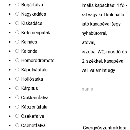
Bogárfalva
férőhely: 4 fő • Alapterület: 27 m² • Maximális kapacitás: 4 fő •
Nagykadács
Hálószoba: 140x200 cm-es franciaággyal vagy két különálló
Kiskadács
ággyal • Nappali: kandallóval, 1-2 kihúzható kanapéval (egy
Kelemenpatak
gyerekek számára), étkezőasztallal, konyhabútorral,
Kalnács
hűtőszekrénnyel, gáztűzhellyel, mosogatóval,
Kalonda
evőeszközökkel és edényekkel • Fürdőszoba: WC, mosdó és
Homoródremete
zuhanykabin • Terasz (18 m²): asztallal, 2 székkel, kanapéval
Kápolnásfalu
és természetes fából készült sarokülővel, valamint egy
Hollósarka
függőággyal
Kárpitus
Strada Principala, Bucin 537132, Romania
Csíkkarcfalva
Kemping
Panzió
Kászonújfalu
Cristina
Csekefalva
Csehétfalva
A Cristina panzió és kemping Gyilkostó Gyergyószentmiklósi