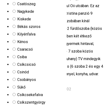
Csatószeg
kijáratánál található, 300 méterre a Pârâul Oii utcában. Ez az
Nagykede
első vendégház az utca bal oldalán. A Cristina panzió 9
Kiskede
kemping házzal (18 hely) és 7 panzió szobában kínál
Békás szoros
szállást. A kempingek felszereltsége: -2 fürdőszoba (közös
Kilyénfalva
fürdőszoba), meleg víz, a házak közelében két étkező
Kénos
található hűtőszekrénnyel, grillezővel, gyermek hintaval,
Csaracsó
zöldövezettel. Panzió felszereltsége: - 7 szoba közös
Csiba
fürdőszobával a folyosón (2 WC és 3 zuhany) TV mindegyik
Csíkcsicsó
szobában öt programmal, központi fűtés (6 szoba 2 és egy 4
Csinód
férőhelyes szoba), étkező hűtőszekrénnyel, konyha, udvar.
Csobányos
Háziállatok nem engedélyezettek.
Sükő
lacu roșu, Lacu Rosu, Romania, 535502
Csíkcsekefalva
Kemping
Csíkszentgyörgy