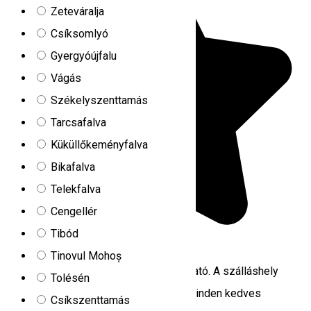
Zeteváralja
Csíksomlyó
Gyergyóújfalu
Vágás
Székelyszenttamás
Tarcsafalva
Küküllőkeményfalva
Bikafalva
Telekfalva
Cengellér
Tibód
5.0
2
értékelések
Tinovul Mohoș
Hunnia-Huntanya Szentegyházán található. A szálláshely
Tolésén
családi szobákat és játszóteret kínál minden kedves
Csíkszenttamás