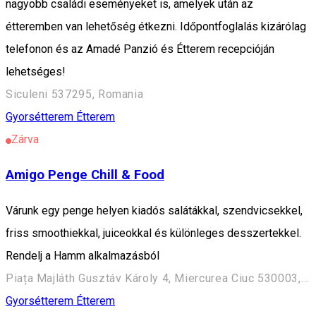
nagyobb családi eseményeket is, amelyek után az
étteremben van lehetőség étkezni. Időpontfoglalás kizárólag
telefonon és az Amadé Panzió és Étterem recepcióján
lehetséges!
Siculeni 537295, Romania
Gyorsétterem
Étterem
Zárva
Amigo Penge Chill & Food
Várunk egy penge helyen kiadós salátákkal, szendvicsekkel,
friss smoothiekkal, juiceokkal és különleges desszertekkel.
Rendelj a Hamm alkalmazásból
Piața Majláth Gusztáv Károly 4, Miercurea Ciuc 530003, Romania
Gyorsétterem
Étterem