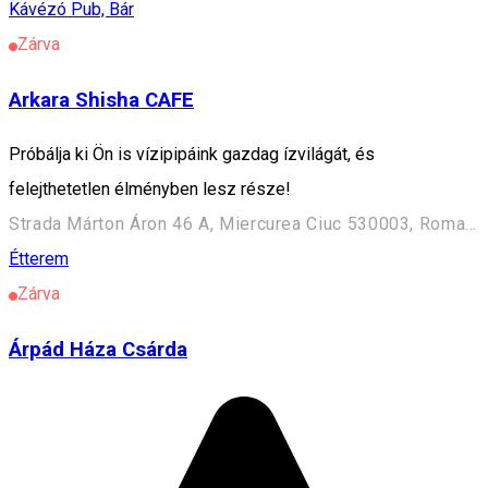
Kávézó
Pub, Bár
Zárva
Arkara Shisha CAFE
Próbálja ki Ön is vízipipáink gazdag ízvilágát, és
felejthetetlen élményben lesz része!
Strada Márton Áron 46 A, Miercurea Ciuc 530003, Romania
Étterem
Zárva
Árpád Háza Csárda