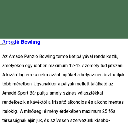
alkalmazásból
Petofi Sandor 16, Miercurea-Ciuc, Romania, 530210
Bowling
Family-friendly tevékenység
Amadé Bowling
Magyar
Az Amadé Panzió Bowling terme két pályával rendelkezik,
amelyeken egy időben maximum 12-12 személy tud játszani.
A kizárólag erre a célra szánt cipőket a helyszínen biztosítjuk
több méretben. Ugyanakkor a pályák mellett található az
Amadé Sport Bár pultja, amely színes választékkal
rendelkezik a kávéktól a frissítő alkoholos és alkoholmentes
italokig. A minőségi élmény érdekében maximum 25 fős
társaságnak ajánljuk, és szívesen szervezünk kisebb-