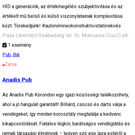
HÍD a generációk, az értékmegélés szubjektivitása és az
értékelt mű belső és külső viszonylatainak komplexitása
közt. Törekedjünk! #autonómneokonstruktivistatörekvés
Piața Libertății/Szabadság tér 16, Miercurea Ciuc/Csíkszereda 530100, Romania
1
esemény
Pub, Bár
Zárva
Anadis Pub
Az Anadis Pub Korondon egy igazi közösségi találkozóhely,
ahol a jó hangulat garantált! Billiárd, csocsó és darts várja a
vendégeket, így minden korosztály megtalálja a kedvenc
kikapcsolódását. Fiatalos légkör, barátságos vendéglátás és
remek társasági élmények – legyen szó egy laza estéről a