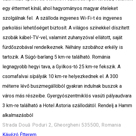
egy éttermet kínál, ahol hagyományos magyar ételeket
szolgálnak fel. A szálloda ingyenes Wi-Fi-t és ingyenes
parkolási lehetőséget biztosít. A világos színekkel díszített
szobák kábel-TV-vel, valamint zuhanyzóval ellátott, saját
fürdőszobával rendelkeznek. Néhány szobához erkély is
tartozik. A Súgó-barlang 5 km-re található. Románia
legnagyobb hegyi tava, a Gyilkos-tó 25 km-re fekszik. A
csomafalvai sípályák 10 km-re helyezkednek el. A 300
méterre lévő buszmegállóból gyakran indulnak buszok a
város más részeibe. Gyergyószentmiklós vasúti pályaudvara
3 km-re található a Hotel Astoria szállodától. Rendelj a Hamm
alkalmazásból
Strada Două Poduri 2, Gheorgheni 535500, Romania
Kávézó
Étterem