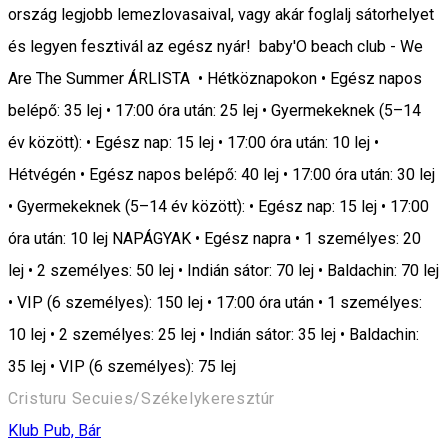
ország legjobb lemezlovasaival, vagy akár foglalj sátorhelyet
és legyen fesztivál az egész nyár! baby'O beach club - We
Are The Summer ÁRLISTA • Hétköznapokon • Egész napos
belépő: 35 lej • 17:00 óra után: 25 lej • Gyermekeknek (5–14
év között): • Egész nap: 15 lej • 17:00 óra után: 10 lej •
Hétvégén • Egész napos belépő: 40 lej • 17:00 óra után: 30 lej
• Gyermekeknek (5–14 év között): • Egész nap: 15 lej • 17:00
óra után: 10 lej NAPÁGYAK • Egész napra • 1 személyes: 20
lej • 2 személyes: 50 lej • Indián sátor: 70 lej • Baldachin: 70 lej
• VIP (6 személyes): 150 lej • 17:00 óra után • 1 személyes:
10 lej • 2 személyes: 25 lej • Indián sátor: 35 lej • Baldachin:
35 lej • VIP (6 személyes): 75 lej
Cristuru Secuies/Székelykeresztúr
Klub
Pub, Bár