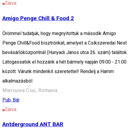
Zárva
Amigo Penge Chill & Food 2
Örömmel tudatjuk, hogy megnyitottuk a második Amigo
Penge Chill&Food bisztrónkat, amelyet a Csíkszeredai Nest
bevásárlóközpontnál (Hunyadi János utca 26. szám) találtok.
Látogassatok el hozzánk a hét bármely napján 09:00 - 21:00
között. Várunk mindenkit szeretettel! Rendelj a Hamm
alkalmazásból
Miercurea Ciuc, Romania
Pub, Bár
Zárva
Antderground ANT BAR