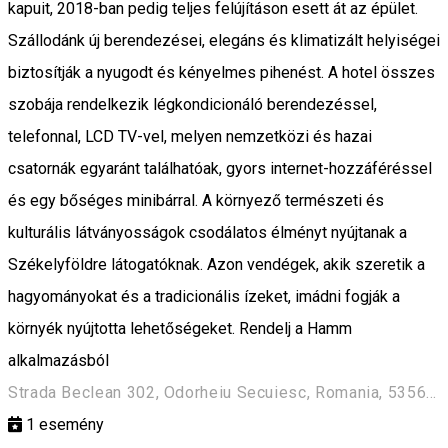
kapuit, 2018-ban pedig teljes felújításon esett át az épület.
Szállodánk új berendezései, elegáns és klimatizált helyiségei
biztosítják a nyugodt és kényelmes pihenést. A hotel összes
szobája rendelkezik légkondicionáló berendezéssel,
telefonnal, LCD TV-vel, melyen nemzetközi és hazai
csatornák egyaránt találhatóak, gyors internet-hozzáféréssel
és egy bőséges minibárral. A környező természeti és
kulturális látványosságok csodálatos élményt nyújtanak a
Székelyföldre látogatóknak. Azon vendégek, akik szeretik a
hagyományokat és a tradicionális ízeket, imádni fogják a
környék nyújtotta lehetőségeket. Rendelj a Hamm
alkalmazásból
Strada Beclean 302, Odorheiu Secuiesc, Romania, 535600
1
esemény