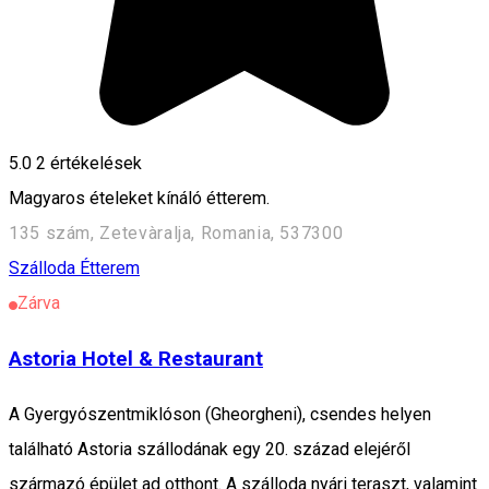
5.0
2
értékelések
Magyaros ételeket kínáló étterem.
135 szám, Zetevàralja, Romania, 537300
Szálloda
Étterem
Zárva
Astoria Hotel & Restaurant
A Gyergyószentmiklóson (Gheorgheni), csendes helyen
található Astoria szállodának egy 20. század elejéről
származó épület ad otthont. A szálloda nyári teraszt, valamint