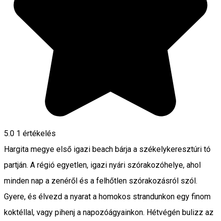
5.0
1 értékelés
Hargita megye első igazi beach bárja a székelykeresztúri tó
partján. A régió egyetlen, igazi nyári szórakozóhelye, ahol
minden nap a zenéről és a felhőtlen szórakozásról szól.
Gyere, és élvezd a nyarat a homokos strandunkon egy finom
koktéllal, vagy pihenj a napozóágyainkon. Hétvégén bulizz az