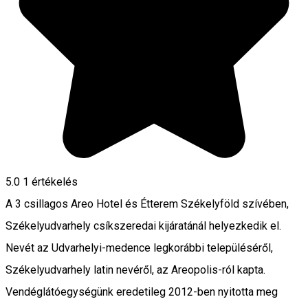
5.0
1 értékelés
A 3 csillagos Areo Hotel és Étterem Székelyföld szívében,
Székelyudvarhely csíkszeredai kijáratánál helyezkedik el.
Nevét az Udvarhelyi-medence legkorábbi településéről,
Székelyudvarhely latin nevéről, az Areopolis-ról kapta.
Vendéglátóegységünk eredetileg 2012-ben nyitotta meg