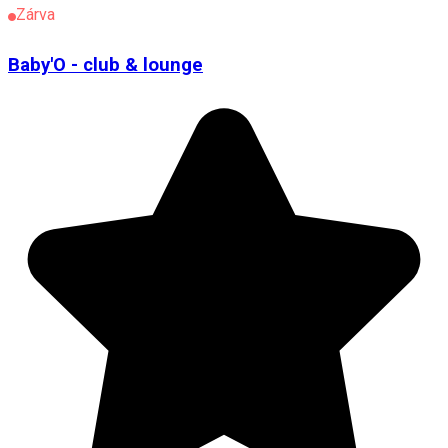
Zárva
Baby'O - club & lounge