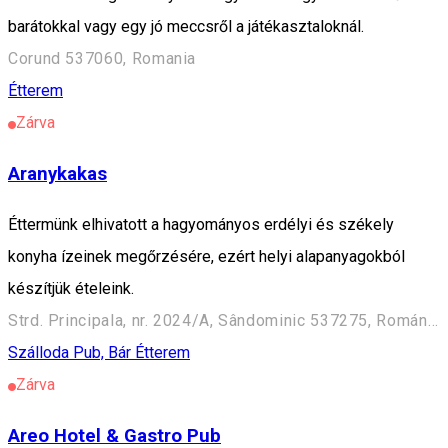
barátokkal vagy egy jó meccsről a játékasztaloknál.
Corund 537060, Romania
Étterem
Zárva
Aranykakas
Éttermünk elhivatott a hagyományos erdélyi és székely
konyha ízeinek megőrzésére, ezért helyi alapanyagokból
készítjük ételeink.
Strd. Principala, nr. 2024/A, Sândominic 537275, Románia
Szálloda
Pub, Bár
Étterem
Zárva
Areo Hotel & Gastro Pub