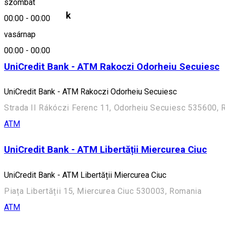
szombat
Hasonló helyek
00:00
-
00:00
vasárnap
ATM
00:00
-
00:00
UniCredit Bank - ATM Rakoczi Odorheiu Secuiesc
UniCredit Bank - ATM Rakoczi Odorheiu Secuiesc
Strada II Rákóczi Ferenc 11, Odorheiu Secuiesc 535600,
ATM
UniCredit Bank - ATM Libertății Miercurea Ciuc
UniCredit Bank - ATM Libertății Miercurea Ciuc
Piața Libertății 15, Miercurea Ciuc 530003, Romania
ATM