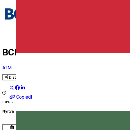
BCR - ATM Kaufland Gheorghe
ATM
Distribuie
Copied!
00:00 - 00:00
Nyitva