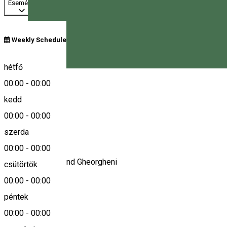
Esemény
Weekly Schedule
Bulevardul Frăției, Gheorgheni, Romania
hétfő
Magyar
00:00
-
00:00
kedd
Keresd térképen
00:00
-
00:00
Leírás
szerda
00:00
-
00:00
BCR - ATM Kaufland Gheorgheni
csütörtök
00:00
-
00:00
Bank
péntek
00:00
-
00:00
BCR