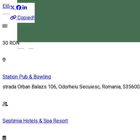
Előadás
Copied!
30 RON
Magyar
Station Pub & Bowling
strada Orban Balazs 106, Odorheiu Secuiesc, Romania, 535600
Septimia Hotels & Spa Resort