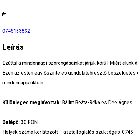
0745133832
Leírás
Ezúttal a mindennapi szorongásainkat járjuk körül: Miért élün
Ezen az estén egy őszinte és gondolatébresztő beszélgetésre h
mindennapjainkban.
Különleges meghívottak:
Bálint Beáta-Réka és Deé Ágnes
Belépő:
30 RON
Helyek száma korlátozott – asztalfoglalás szükséges: 0745 - 