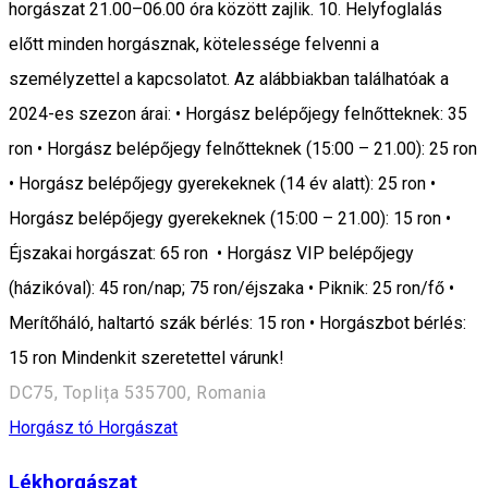
horgászat 21.00–06.00 óra között zajlik. 10. Helyfoglalás
előtt minden horgásznak, kötelessége felvenni a
személyzettel a kapcsolatot. Az alábbiakban találhatóak a
2024-es szezon árai: • Horgász belépőjegy felnőtteknek: 35
ron • Horgász belépőjegy felnőtteknek (15:00 – 21.00): 25 ron
• Horgász belépőjegy gyerekeknek (14 év alatt): 25 ron •
Horgász belépőjegy gyerekeknek (15:00 – 21.00): 15 ron •
Éjszakai horgászat: 65 ron • Horgász VIP belépőjegy
(házikóval): 45 ron/nap; 75 ron/éjszaka • Piknik: 25 ron/fő •
Merítőháló, haltartó szák bérlés: 15 ron • Horgászbot bérlés:
15 ron Mindenkit szeretettel várunk!
DC75, Toplița 535700, Romania
Horgász tó
Horgászat
Lékhorgászat