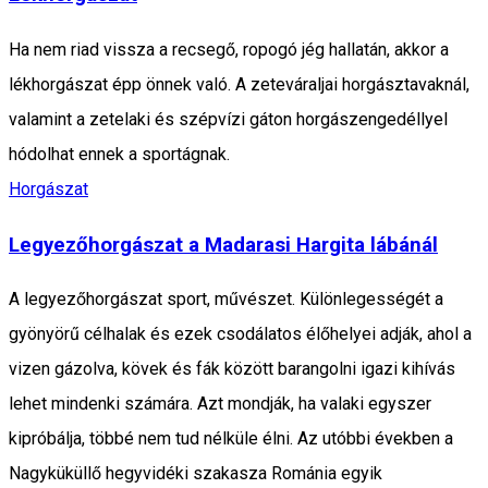
Ha nem riad vissza a recsegő, ropogó jég hallatán, akkor a
lékhorgászat épp önnek való. A zeteváraljai horgásztavaknál,
valamint a zetelaki és szépvízi gáton horgászengedéllyel
hódolhat ennek a sportágnak.
Horgászat
Legyezőhorgászat a Madarasi Hargita lábánál
A legyezőhorgászat sport, művészet. Különlegességét a
gyönyörű célhalak és ezek csodálatos élőhelyei adják, ahol a
vizen gázolva, kövek és fák között barangolni igazi kihívás
lehet mindenki számára. Azt mondják, ha valaki egyszer
kipróbálja, többé nem tud nélküle élni. Az utóbbi években a
Nagyküküllő hegyvidéki szakasza Románia egyik