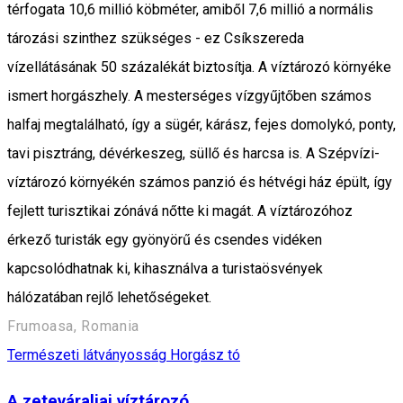
térfogata 10,6 millió köbméter, amiből 7,6 millió a normális
tározási szinthez szükséges - ez Csíkszereda
vízellátásának 50 százalékát biztosítja. A víztározó környéke
ismert horgászhely. A mesterséges vízgyűjtőben számos
halfaj megtalálható, így a sügér, kárász, fejes domolykó, ponty,
tavi pisztráng, dévérkeszeg, süllő és harcsa is. A Szépvízi-
víztározó környékén számos panzió és hétvégi ház épült, így
fejlett turisztikai zónává nőtte ki magát. A víztározóhoz
érkező turisták egy gyönyörű és csendes vidéken
kapcsolódhatnak ki, kihasználva a turistaösvények
hálózatában rejlő lehetőségeket.
Frumoasa, Romania
Természeti látványosság
Horgász tó
A zeteváraljai víztározó