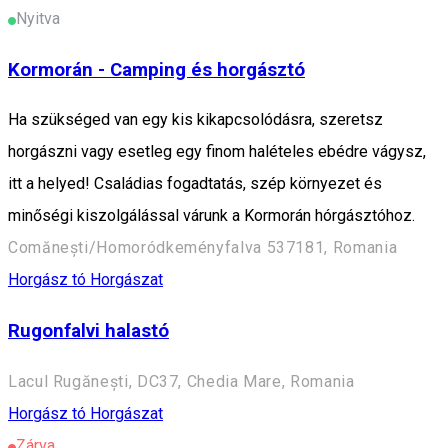
Nyitva
Kormorán - Camping és horgásztó
Ha szükséged van egy kis kikapcsolódásra, szeretsz
horgászni vagy esetleg egy finom halételes ebédre vágysz,
itt a helyed! Családias fogadtatás, szép környezet és
minőségi kiszolgálással várunk a Kormorán hórgásztóhoz.
Comănești/Homoródkeményfalva 537181, Romania
Horgász tó
Horgászat
Rugonfalvi halastó
Lacul Rugănești, DC37, Chedia Mare, Romania
Horgász tó
Horgászat
Zárva