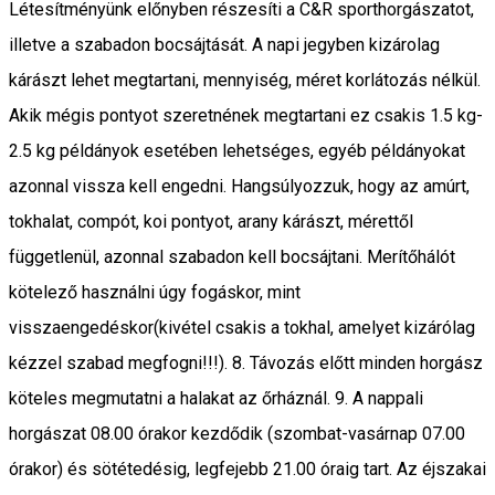
Létesítményünk előnyben részesíti a C&R sporthorgászatot,
illetve a szabadon bocsájtását. A napi jegyben kizárolag
kárászt lehet megtartani, mennyiség, méret korlátozás nélkül.
Akik mégis pontyot szeretnének megtartani ez csakis 1.5 kg-
2.5 kg példányok esetében lehetséges, egyéb példányokat
azonnal vissza kell engedni. Hangsúlyozzuk, hogy az amúrt,
tokhalat, compót, koi pontyot, arany kárászt, mérettől
függetlenül, azonnal szabadon kell bocsájtani. Merítőhálót
kötelező használni úgy fogáskor, mint
visszaengedéskor(kivétel csakis a tokhal, amelyet kizárólag
kézzel szabad megfogni!!!). 8. Távozás előtt minden horgász
köteles megmutatni a halakat az őrháznál. 9. A nappali
horgászat 08.00 órakor kezdődik (szombat-vasárnap 07.00
órakor) és sötétedésig, legfejebb 21.00 óraig tart. Az éjszakai