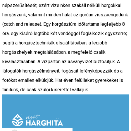
népszerűsítését, ezért vizeinken szakáll nélküli horgokkal
horgászunk, valamint minden halat szigorúan visszaengedünk
(catch and release). Egy horgásztúra időtartama legfeljebb 8
óra, egy kisérő legtöbb két vendéggel foglalkozik egyszerre;
segíti a horgásztechnikák elsajátításában, a legjobb
horgászhelyek megtalálásában, a megfelelő csalik
kiválasztásában. A vizparton az ásvanyvizet biztosítjuk. A
látogatók horgászélményeit, fogásait lefényképezzük és a
fotókat emailen elküldjük. Hat éven felülieket gyerekeket is
tanítunk, de csak szülői kisérettel vállaljuk.