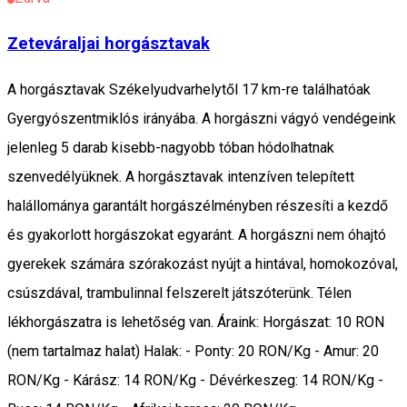
Zeteváraljai horgásztavak
A horgásztavak Székelyudvarhelytől 17 km-re találhatóak
Gyergyószentmiklós irányába. A horgászni vágyó vendégeink
jelenleg 5 darab kisebb-nagyobb tóban hódolhatnak
szenvedélyüknek. A horgásztavak intenzíven telepített
halállománya garantált horgászélményben részesíti a kezdő
és gyakorlott horgászokat egyaránt. A horgászni nem óhajtó
gyerekek számára szórakozást nyújt a hintával, homokozóval,
csúszdával, trambulinnal felszerelt játszóterünk. Télen
lékhorgászatra is lehetőség van. Áraink: Horgászat: 10 RON
(nem tartalmaz halat) Halak: - Ponty: 20 RON/Kg - Amur: 20
RON/Kg - Kárász: 14 RON/Kg - Dévérkeszeg: 14 RON/Kg -