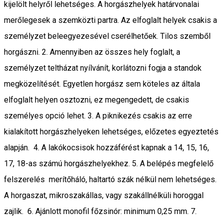
kijelölt helyről lehetséges. A horgászhelyek határvonalai
merőlegesek a szemközti partra. Az elfoglalt helyek csakis a
személyzet beleegyezesével cserélhetőek. Tilos szemből
horgászni. 2. Amennyiben az összes hely foglalt, a
személyzet teltházat nyílvánít, korlátozni fogja a standok
megközelítését. Egyetlen horgász sem köteles az általa
elfoglalt helyen osztozni, ez megengedett, de csakis
személyes opció lehet. 3. A piknikezés csakis az erre
kialakított horgászhelyeken lehetséges, előzetes egyeztetés
alapján. 4. A lakókocsisok hozzáférést kapnak a 14, 15, 16,
17, 18-as számú horgászhelyekhez. 5. A belépés megfelelő
felszerelés merítőháló, haltartó szák nélkül nem lehetséges.
A horgaszat, mikroszakállas, vagy szakállnélküli horoggal
zajlik. 6. Ajánlott monofil főzsinór: minimum 0,25 mm. 7.