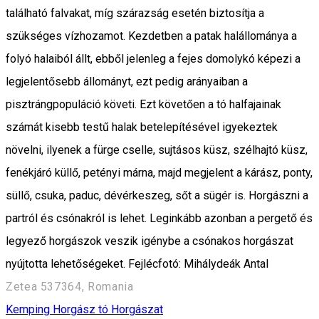
található falvakat, míg szárazság esetén biztosítja a
szükséges vízhozamot. Kezdetben a patak halállománya a
folyó halaiból állt, ebből jelenleg a fejes domolykó képezi a
legjelentősebb állományt, ezt pedig arányaiban a
pisztrángpopuláció követi. Ezt követően a tó halfajainak
számát kisebb testű halak betelepítésével igyekeztek
növelni, ilyenek a fürge cselle, sujtásos küsz, szélhajtó küsz,
fenékjáró küllő, petényi márna, majd megjelent a kárász, ponty,
süllő, csuka, paduc, dévérkeszeg, sőt a sügér is. Horgászni a
partról és csónakról is lehet. Leginkább azonban a pergető és
legyező horgászok veszik igénybe a csónakos horgászat
nyújtotta lehetőségeket. Fejlécfotó: Mihálydeák Antal
Zetea 537364, Romania
Kemping
Horgász tó
Horgászat