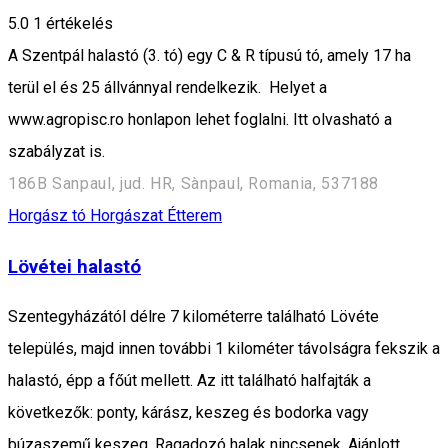
5.0
1 értékelés
A Szentpál halastó (3. tó) egy C & R típusú tó, amely 17 ha
terül el és 25 állvánnyal rendelkezik. Helyet a
www.agropisc.ro honlapon lehet foglalni. Itt olvasható a
szabályzat is.
186B Sanpaul, jud. HR, Sànpaul, Romania, 537188
Horgász tó
Horgászat
Étterem
Lövétei halastó
Szentegyházától délre 7 kilométerre található Lövéte
település, majd innen további 1 kilométer távolságra fekszik a
halastó, épp a főút mellett. Az itt található halfajták a
következők: ponty, kárász, keszeg és bodorka vagy
búzaszemű keszeg. Ragadozó halak nincsenek. Ajánlott