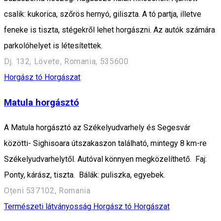
csalik: kukorica, szőrös hernyó, giliszta. A tó partja, illetve
feneke is tiszta, stégekről lehet horgászni. Az autók számára
parkolóhelyet is létesítettek.
Dj. 132, Lövete, Romania, 535600
Horgász tó
Horgászat
Matula horgásztó
A Matula horgásztó az Székelyudvarhely és Segesvár
közötti- Sighisoara útszakaszon található, mintegy 8 km-re
Székelyudvarhelytől. Autóval könnyen megközelíthető. Faj:
Ponty, kárász, tiszta. Bálák: puliszka, egyebek.
Oțeni 537102, Romania
Természeti látványosság
Horgász tó
Horgászat