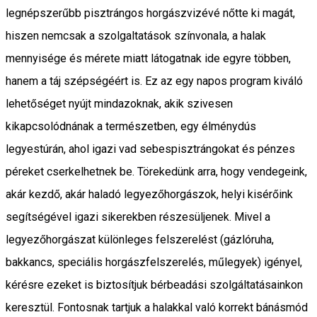
legnépszerűbb pisztrángos horgászvizévé nőtte ki magát,
hiszen nemcsak a szolgaltatások színvonala, a halak
mennyisége és mérete miatt látogatnak ide egyre többen,
hanem a táj szépségéért is. Ez az egy napos program kiváló
lehetőséget nyújt mindazoknak, akik szivesen
kikapcsolódnának a természetben, egy élménydús
legyestúrán, ahol igazi vad sebespisztrángokat és pénzes
péreket cserkelhetnek be. Törekedünk arra, hogy vendegeink,
akár kezdő, akár haladó legyezőhorgászok, helyi kisérőink
segítségével igazi sikerekben részesüljenek. Mivel a
legyezőhorgászat különleges felszerelést (gázlóruha,
bakkancs, speciális horgászfelszerelés, műlegyek) igényel,
kérésre ezeket is biztosítjuk bérbeadási szolgáltatásainkon
keresztül. Fontosnak tartjuk a halakkal való korrekt bánásmód