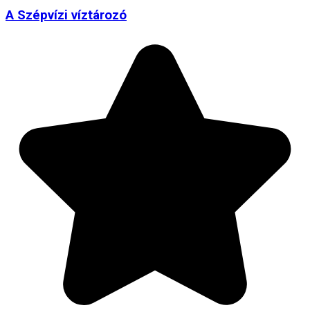
A Szépvízi víztározó