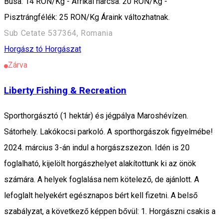
Busa: 14 RON/Kg - Afrikai harcsa: 20 RON/Kg -
Pisztrángfélék: 25 RON/Kg Áraink változhatnak.
Sub Cetate 537364, Romania
Horgász tó
Horgászat
Zárva
Liberty Fishing & Recreation
Sporthorgásztó (1 hektár) és jégpálya Maroshévízen.
Sátorhely. Lakókocsi parkoló. A sporthorgászok figyelmébe!
2024. március 3-án indul a horgászszezon. Idén is 20
foglalható, kijelölt horgászhelyet alakítottunk ki az önök
számára. A helyek foglalása nem kötelező, de ajánlott. A
lefoglalt helyekért egésznapos bért kell fizetni. A belső
szabályzat, a következő képpen bővül: 1. Horgászni csakis a