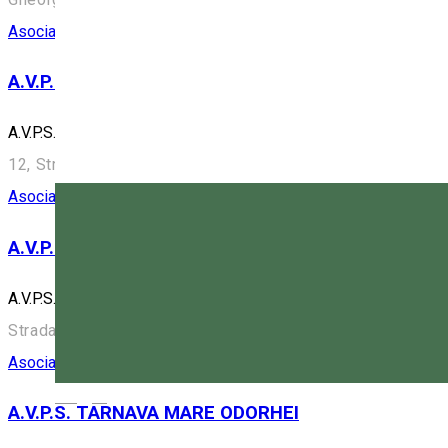
Asociație de vânători
A.V.P.S. „HUBERTUS” CRISTURU SECUIESC
A.V.P.S. „HUBERTUS” CRISTURU SECUIESC
12, Strada Kossuth Lajos 80, Cristuru Secuiesc 535400, 
Asociație de vânători
A.V.P.S. MIERCUREA CIUC
A.V.P.S. MIERCUREA CIUC
Strada Kossuth Lajos 10, Miercurea Ciuc 530003, Romani
Asociație de vânători
Magyar
A.V.P.S. TARNAVA MARE ODORHEI