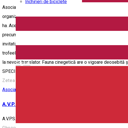
Închirieri de biciclete
Asociatia de Vanatoare si Pescuit Sportiv „ZETELAKA ÉS TÁRSAI“ 
organizarea activitatii de vânătoare, pe unele dintre cele mai r
ha. Aceasta se realizeaza prin constituirea unei organizatii de va
precum si cresterea faimei vanatului romanesc. Activitatea noast
invitati, la nevoie asiguram transportul intern cu maşini de tere
trofeele de vânat dobândite, asigurăm eliberarea de către autorit
la nevoie translator. Fauna cinegetică are o vigoare deosebită şi
English
SPECII CARE SE POT VÂNA: Ursul / Cerbul comun / Căpriorul / M
Zetea 272, Jud. Harghita
Asociație de vânători
A.V.P.S. Gheorgheni
A.V.P.S. Gheorgheni
Gheorgheni, Romania