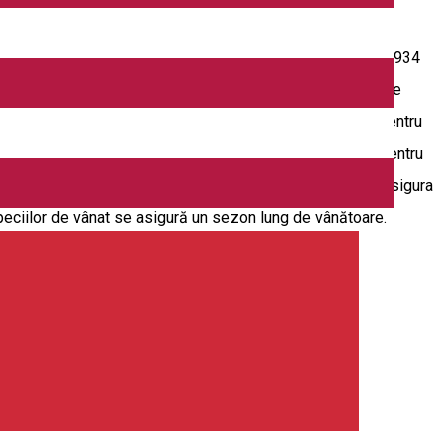
egetice, gospodarirea durabila a faunei cinegetice si
 in gestiune 4 fonduri cinegetice cu suprafata totala de 52934
 biodiversitatii si echilibrului biologic al faunei salbatice
cum si cu vanatori invitati din tara si din strainatate. Pentru
corespunzător, situate chiar în terenurile de vânătoare. Pentru
CITES, precum şi a documentelor necesare la frontiera. Se asigura
 speciilor de vânat se asigură un sezon lung de vânătoare.