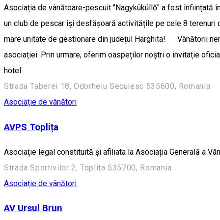
Asociația de vânătoare-pescuit "Nagyküküllő" a fost înființată în
un club de pescar își desfășoară activitățile pe cele 8 terenur
mare unitate de gestionare din județul Harghita! Vânătorii nerez
asociației. Prin urmare, oferim oaspeților noștri o invitație ofic
hotel.
Strada Taberei 18, Odorheiu Secuiesc 535600, Romania
Asociație de vânători
AVPS Toplița
Asociație legal constituită și afiliata la Asociația Generală a Vâ
Strada Sportivilor 2, Toplița 535700, Romania
Asociație de vânători
AV Ursul Brun