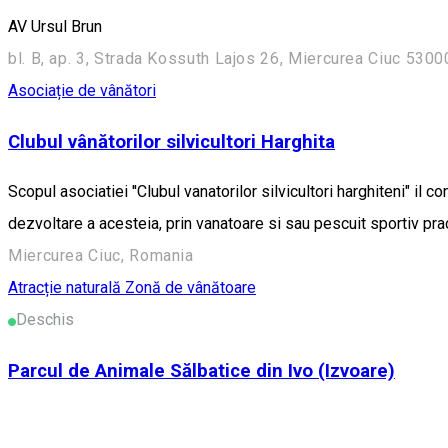
AV Ursul Brun
bl. B, ap. 3, Strada Kossuth Lajos 26, Miercurea Ciuc 530
Asociație de vânători
Clubul vânătorilor silvicultori Harghita
Scopul asociatiei ''Clubul vanatorilor silvicultori harghiteni" il
dezvoltare a acesteia, prin vanatoare si sau pescuit sportiv pra
Miercurea Ciuc, Romania
Atracție naturală
Zonă de vânătoare
Deschis
Parcul de Animale Sălbatice din Ivo (Izvoare)