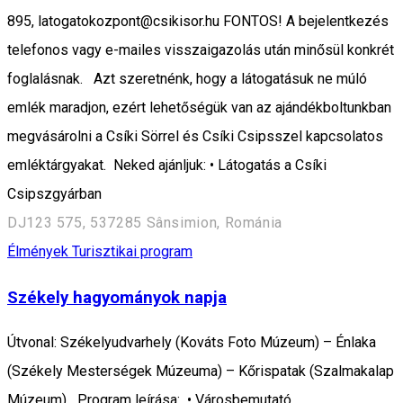
895, latogatokozpont@csikisor.hu FONTOS! A bejelentkezés
telefonos vagy e-mailes visszaigazolás után minősül konkrét
foglalásnak. Azt szeretnénk, hogy a látogatásuk ne múló
emlék maradjon, ezért lehetőségük van az ajándékboltunkban
megvásárolni a Csíki Sörrel és Csíki Csipsszel kapcsolatos
emléktárgyakat. Neked ajánljuk: • Látogatás a Csíki
Csipszgyárban
DJ123 575, 537285 Sânsimion, Románia
Élmények
Turisztikai program
Székely hagyományok napja
Útvonal: Székelyudvarhely (Kováts Foto Múzeum) – Énlaka
(Székely Mesterségek Múzeuma) – Kőrispatak (Szalmakalap
Múzeum) Program leírása: • Városbemutató