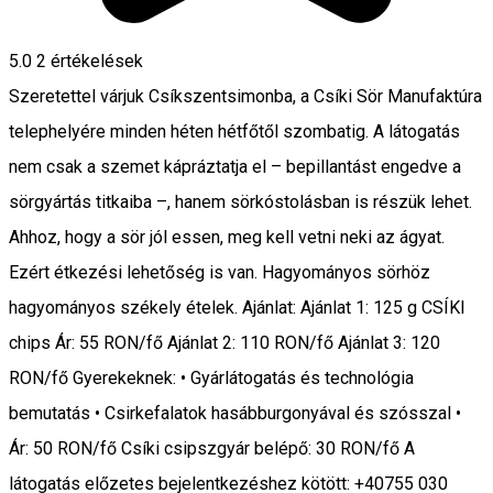
5.0
2
értékelések
Szeretettel várjuk Csíkszentsimonba, a Csíki Sör Manufaktúra
telephelyére minden héten hétfőtől szombatig. A látogatás
nem csak a szemet kápráztatja el – bepillantást engedve a
sörgyártás titkaiba –, hanem sörkóstolásban is részük lehet.
Ahhoz, hogy a sör jól essen, meg kell vetni neki az ágyat.
Ezért étkezési lehetőség is van. Hagyományos sörhöz
hagyományos székely ételek. Ajánlat: Ajánlat 1: 125 g CSÍKI
chips Ár: 55 RON/fő Ajánlat 2: 110 RON/fő Ajánlat 3: 120
RON/fő Gyerekeknek: • Gyárlátogatás és technológia
bemutatás • Csirkefalatok hasábburgonyával és szósszal •
Ár: 50 RON/fő Csíki csipszgyár belépő: 30 RON/fő A
látogatás előzetes bejelentkezéshez kötött: +40755 030