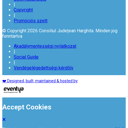
|
Copyright
|
Promóciós szett
© Copyright 2026 Consiliul Județean Harghita. Minden jog
fenntartva
Akadálymentességi nyilatkozat
|
Social Guide
|
Vendégelégedettségi kérdőív
❤️ Designed, built, maintained & hosted by
Accept Cookies