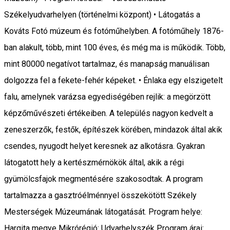
Székelyudvarhelyen (történelmi központ) • Látogatás a
Kováts Fotó múzeum és fotóműhelyben. A fotóműhely 1876-
ban alakult, több, mint 100 éves, és még ma is működik. Több,
mint 80000 negatívot tartalmaz, és manapság manuálisan
dolgozza fel a fekete-fehér képeket. • Énlaka egy elszigetelt
falu, amelynek varázsa egyediségében rejlik: a megörzött
képzőművészeti értékeiben. A település nagyon kedvelt a
zeneszerzők, festők, építészek körében, mindazok által akik
csendes, nyugodt helyet keresnek az alkotásra. Gyakran
látogatott hely a kertészmérnökök által, akik a régi
gyümölcsfajok megmentésére szakosodtak. A program
tartalmazza a gasztróélménnyel összekötött Székely
Mesterségek Múzeumának látogatását. Program helye:
Hargita megye Mikrórégió: Udvarhelyszék Program árai: