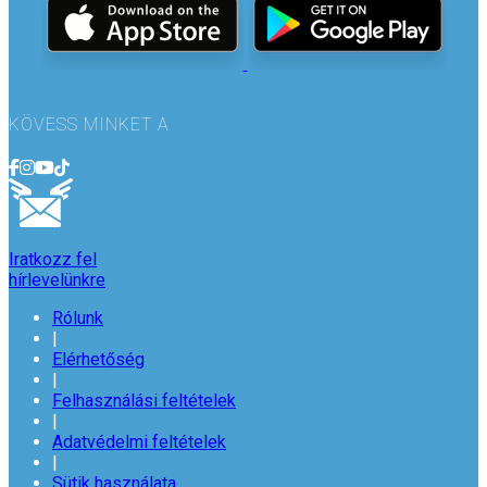
KÖVESS MINKET A
Iratkozz fel
hírlevelünkre
Rólunk
|
Elérhetőség
|
Felhasználási feltételek
|
Adatvédelmi feltételek
|
Sütik használata