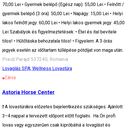
70,00 Lei • Gyermek belépő (Egész nap): 55,00 Lei • Felnőtt /
gyermek belépő (3 óra): 50,00 Lei • Napágy: 15,00 Lei • Helyi
lakos felnőtt jegy: 60,00 Lei • Helyi lakos gyermek jegy: 45,00
Lei Szabályok és figyelmeztetések: • Étel és ital bevitele
tilos! • Hűtőtáska behozatala tilos! • Figyelem: A 3 órás
jegyek esetén az időtartam túllépése pótdíjat von maga után.
Praid/Parajd 537240, Romania
Lovaglás
SPA, Wellness
Lovastúra
Zárva
Astoria Horse Center
❗ A lovastúrákra előzetes bejelentkezés szükséges. Ajánlott
3–4 nappal a tervezett időpont előtt foglalni. Ha Ön profi
lovas vagy egyszerűen csak kipróbálná a lovaglást és