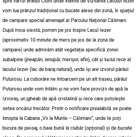
spre vârful Bradul Ciont unde înainte de vizitarea Lacului Iezer
vom lua prânzul tradițional cu bucate alese din zonă, în spațiul
de campare special amenajat al Parcului Național Călimani.
După mica siestă, pornim pe jos înspre Lacul Iezer
(aproximativ 10 minute de mers pe jos de la zona de
campare) unde admirăm atât vegetația specifică zonei
subalpine (jneapăn, ienupăr, merișor, afin), cât și luciul rece al
lacului Iezer (lac de baraj natural), unde își are izvorul pârâul
Puturosu. La coborâre ne întoarcem pe un alt traseu, pârâul
Puturosu unde vom întâlni și ne vom face provizii de apă la
Izvoraș, un jgheab de apă cristalină și rece care potolește
setea oricărui trecător. Printr-o notificare prealabilă se poate
înnopta la Cabana „Vii la Munte – Călimani”, unde te poți
bucura de peisaj, o baie bună la ciubăr (opțional) și de bucate