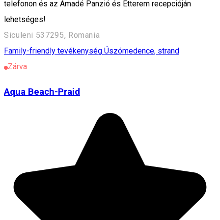
telefonon és az Amadé Panzió és Étterem recepcióján
lehetséges!
Siculeni 537295, Romania
Family-friendly tevékenység
Úszómedence, strand
Zárva
Aqua Beach-Praid