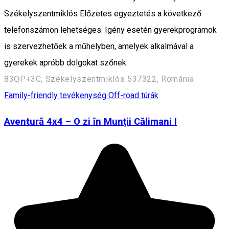
Székelyszentmiklós Előzetes egyeztetés a következő
telefonszámon lehetséges. Igény esetén gyerekprogramok
is szervezhetőek a műhelyben, amelyek alkalmával a
gyerekek apróbb dolgokat szőnek.
83QP+3C, Székelyszentmiklós 537322, Románia
Family-friendly tevékenység
Off-road túrák
Aventură 4x4 – O zi în Munții Călimani I