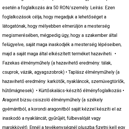
esetén a foglalkozás ára 50 RON/személy. Leírás: Ezen
foglalkozások célja, hogy megadjuk a lehetőséget a
látogatónak, hogy mélyebben elmerüljön a mesterség
megismerésében, mégpedig úgy, hogy a szakember által
felügyelve, saját maga inaskodjék a mesterség lépéseiben,
majd a saját maga által elkészített terméket hazaviheti. •
Fazekas élményműhely (a hazavihető eredmény: tálak,
csuprok, vázák, agyagszobrok) • Taplász élményműhely (a
hazavihető eredmény: karkötők, nyakláncok, szemüvegtörlők,
hűtőmágnesek) • Kürtőskalács-készítő élményfoglalkozás •
Aragonit bizsu csiszoló élményműhely (a székely
gyémántból, a korondi aragonitból saját kézzel készíti el az
inaskodó a nyakláncát, gyűrűjét, fülbevalóját vagy
marokkövét). Ennél a tevékenységnél pluszba fizetni kell egy