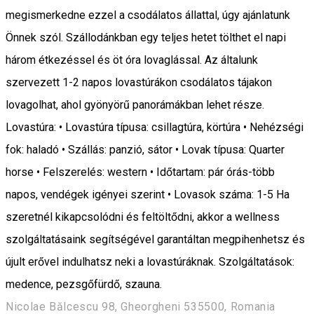
megismerkedne ezzel a csodálatos állattal, úgy ajánlatunk
Önnek szól. Szállodánkban egy teljes hetet tölthet el napi
három étkezéssel és öt óra lovaglással. Az általunk
szervezett 1-2 napos lovastúrákon csodálatos tájakon
lovagolhat, ahol gyönyörű panorámákban lehet része.
Lovastúra: • Lovastúra típusa: csillagtúra, körtúra • Nehézségi
fok: haladó • Szállás: panzió, sátor • Lovak típusa: Quarter
horse • Felszerelés: western • Időtartam: pár órás-több
napos, vendégek igényei szerint • Lovasok száma: 1-5 Ha
szeretnél kikapcsolódni és feltöltődni, akkor a wellness
szolgáltatásaink segítségével garantáltan megpihenhetsz és
újult erővel indulhatsz neki a lovastúráknak. Szolgáltatások:
medence, pezsgőfürdő, szauna.
Nicolae Bălcescu 98, Gheorgheni 535500, Romania