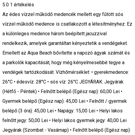
5.0
1 értékelés
Az édes vízzel működő medencék mellett egy fűtött sós
vízzel működő medence is csatlakozott a létesítményhez. Ez
a különleges medence három beépített jacuzzival
rendelkezik, amelyek garantáltan kényeztetik a vendégeket.
Emellett az Aqua Beach bővítette a napozó ágyak számát és
a parkolók kapacitását, hogy még kényelmesebbé tegye a
vendégek tartózkodását. Vízhőmérséklet: • gyerekmedence:
26°C • édesvíz: 28°C • sós víz: 26°C JEGYÁRAK: Jegyárak
(Hétfő - Péntek) • Felnőtt belépő (Egész nap): 60,00 Lei •
Gyermek belépő (Egész nap): 45,00 Lei • Felnőtt / gyermek
belépő (3 óra): 45,00 Lei • Napágy: 15,00 Lei • Helyi lakos
felnőtt jegy: 50,00 Lei • Helyi lakos gyermek jegy: 40,00 Lei
Jegyárak (Szombat - Vasárnap) • Felnőtt belépő (Egész nap):