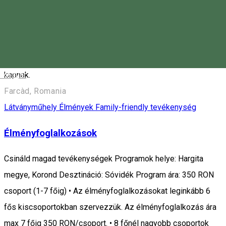
program végén. Előzetes foglalás szükséges! A standard ár
850 lej személyenként. Személyre szabott ajánlatért kérjük,
lépjen kapcsolatba velünk a 0740 680 632-es telefonszámon
telefonon vagy WhatsApp-on. Gyermekek 50% kedvezményt
Magyar
kapnak.
Farcàd, Romania
Látványműhely
Élmények
Family-friendly tevékenység
Élményfoglalkozások
Csináld magad tevékenységek Programok helye: Hargita
megye, Korond Desztináció: Sóvidék Program ára: 350 RON
csoport (1-7 főig) • Az élményfoglalkozásokat leginkább 6
fős kiscsoportokban szervezzük. Az élményfoglalkozás ára
max 7 főig 350 RON/csoport. • 8 főnél nagyobb csoportok