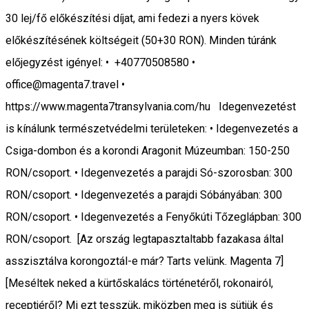
30 lej/fő előkészítési díjat, ami fedezi a nyers kövek
előkészítésének költségeit (50+30 RON). Minden túránk
előjegyzést igényel: • +40770508580 •
office@magenta7.travel •
https://www.magenta7transylvania.com/hu Idegenvezetést
is kínálunk természetvédelmi területeken: • Idegenvezetés a
Csiga-dombon és a korondi Aragonit Múzeumban: 150-250
RON/csoport. • Idegenvezetés a parajdi Só-szorosban: 300
RON/csoport. • Idegenvezetés a parajdi Sóbányában: 300
RON/csoport. • Idegenvezetés a Fenyőkúti Tőzeglápban: 300
RON/csoport. [Az ország legtapasztaltabb fazakasa által
asszisztálva korongoztál-e már? Tarts velünk. Magenta 7]
[Meséltek neked a kürtőskalács történetéről, rokonairól,
receptjéről? Mi ezt tesszük, miközben meg is sütjük és