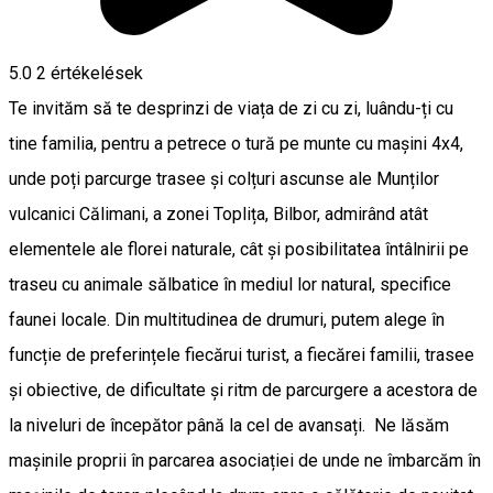
5.0
2
értékelések
Te invităm să te desprinzi de viața de zi cu zi, luându-ți cu
tine familia, pentru a petrece o tură pe munte cu mașini 4x4,
unde poți parcurge trasee și colțuri ascunse ale Munților
vulcanici Călimani, a zonei Toplița, Bilbor, admirând atât
elementele ale florei naturale, cât și posibilitatea întâlnirii pe
traseu cu animale sălbatice în mediul lor natural, specifice
faunei locale. Din multitudinea de drumuri, putem alege în
funcție de preferințele fiecărui turist, a fiecărei familii, trasee
și obiective, de dificultate și ritm de parcurgere a acestora de
la niveluri de începător până la cel de avansați. Ne lăsăm
mașinile proprii în parcarea asociației de unde ne îmbarcăm în