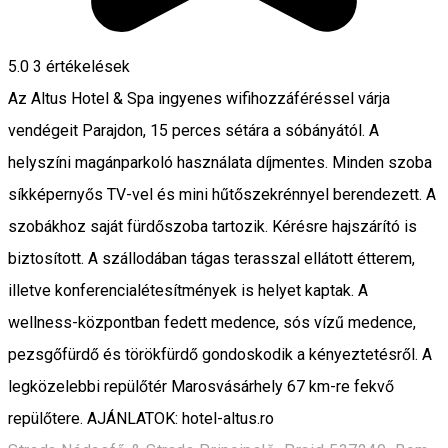
5.0
3
értékelések
Az Altus Hotel & Spa ingyenes wifihozzáféréssel várja
vendégeit Parajdon, 15 perces sétára a sóbányától. A
helyszíni magánparkoló használata díjmentes. Minden szoba
síkképernyős TV-vel és mini hűtőszekrénnyel berendezett. A
szobákhoz saját fürdőszoba tartozik. Kérésre hajszárító is
biztosított. A szállodában tágas terasszal ellátott étterem,
illetve konferencialétesítmények is helyet kaptak. A
wellness-központban fedett medence, sós vízű medence,
pezsgőfürdő és törökfürdő gondoskodik a kényeztetésről. A
legközelebbi repülőtér Marosvásárhely 67 km-re fekvő
repülőtere. AJÁNLATOK: hotel-altus.ro