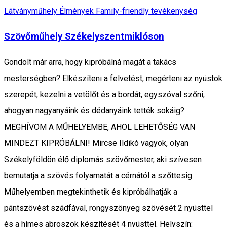
Látványműhely
Élmények
Family-friendly tevékenység
Szövőműhely Székelyszentmiklóson
Gondolt már arra, hogy kipróbálná magát a takács
mesterségben? Elkészíteni a felvetést, megérteni az nyüstök
szerepét, kezelni a vetölőt és a bordát, egyszóval szőni,
ahogyan nagyanyáink és dédanyáink tették sokáig?
MEGHÍVOM A MŰHELYEMBE, AHOL LEHETŐSÉG VAN
MINDEZT KIPRÓBÁLNI! Mircse Ildikó vagyok, olyan
Székelyföldön élő diplomás szövőmester, aki szívesen
bemutatja a szövés folyamatát a cérnától a szőttesig.
Műhelyemben megtekinthetik és kipróbálhatják a
pántszövést szádfával, rongyszönyeg szövését 2 nyüsttel
és a hímes abroszok készítését 4 nyüsttel. Helyszín: