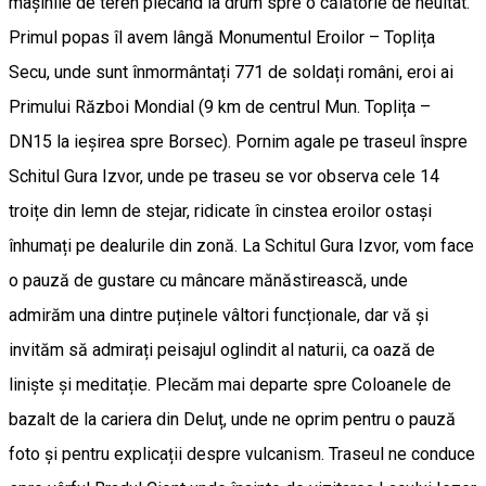
mașinile de teren plecând la drum spre o călătorie de neuitat.
Primul popas îl avem lângă Monumentul Eroilor – Toplița
Secu, unde sunt înmormântați 771 de soldați români, eroi ai
Primului Război Mondial (9 km de centrul Mun. Toplița –
DN15 la ieșirea spre Borsec). Pornim agale pe traseul înspre
Schitul Gura Izvor, unde pe traseu se vor observa cele 14
troițe din lemn de stejar, ridicate în cinstea eroilor ostași
înhumați pe dealurile din zonă. La Schitul Gura Izvor, vom face
o pauză de gustare cu mâncare mănăstirească, unde
admirăm una dintre puținele vâltori funcționale, dar vă și
invităm să admirați peisajul oglindit al naturii, ca oază de
liniște și meditație. Plecăm mai departe spre Coloanele de
bazalt de la cariera din Deluț, unde ne oprim pentru o pauză
foto și pentru explicații despre vulcanism. Traseul ne conduce