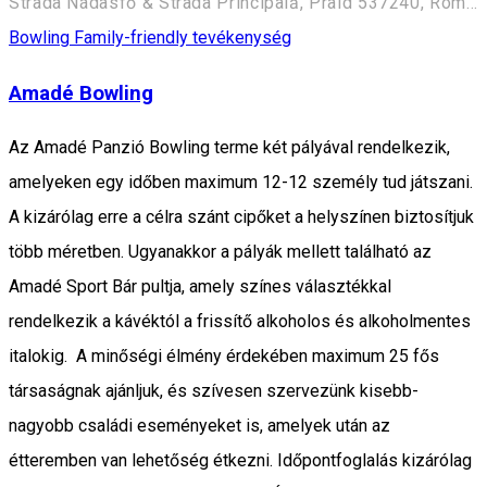
Strada Nádasfő & Strada Principală, Praid 537240, Romania
Bowling
Family-friendly tevékenység
Amadé Bowling
Az Amadé Panzió Bowling terme két pályával rendelkezik,
amelyeken egy időben maximum 12-12 személy tud játszani.
A kizárólag erre a célra szánt cipőket a helyszínen biztosítjuk
több méretben. Ugyanakkor a pályák mellett található az
Amadé Sport Bár pultja, amely színes választékkal
rendelkezik a kávéktól a frissítő alkoholos és alkoholmentes
italokig. A minőségi élmény érdekében maximum 25 fős
társaságnak ajánljuk, és szívesen szervezünk kisebb-
nagyobb családi eseményeket is, amelyek után az
étteremben van lehetőség étkezni. Időpontfoglalás kizárólag