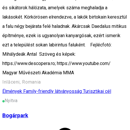
és sikátorok hálózata, amelyek száma meghaladja a
lakásokét. Körkörösen elrendezve, a lakók birtokain keresztül
a falu négy bejárata felé haladnak. Akárcsak Daedalus mitikus
építménye, ezek is ugyanolyan kanyargósak, ezért ismerik
ezt a települést sokan labirintus faluként. Fejlécfotó:
Mihálydeák Antal Szöveg és képek:
https://www.descopera.ro; https://www.youtube.com/
Magyar Művészeti Akadémia MMA
Inlăceni, Romania
Élmények
Family-friendly látványosság
Turisztikai cél
Nyitva
Bogárpark