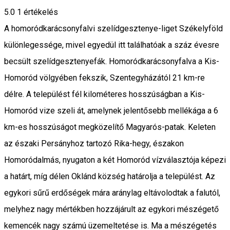
5.0
1 értékelés
A homoródkarácsonyfalvi szelídgesztenye-liget Székelyföld
különlegessége, mivel egyedül itt találhatóak a száz évesre
becsült szelídgesztenyefák. Homoródkarácsonyfalva a Kis-
Homoród völgyében fekszik, Szentegyházától 21 km-re
délre. A települést fél kilométeres hosszúságban a Kis-
Homoród vize szeli át, amelynek jelentősebb mellékága a 6
km-es hosszúságot megközelítő Magyarós-patak. Keleten
az északi Persányhoz tartozó Rika-hegy, északon
Homoródalmás, nyugaton a két Homoród vízválasztója képezi
a határt, míg délen Oklánd község határolja a települést. Az
egykori sűrű erdőségek mára aránylag eltávolodtak a falutól,
melyhez nagy mértékben hozzájárult az egykori mészégető
kemencék nagy számú üzemeltetése is. Ma a mészégetés