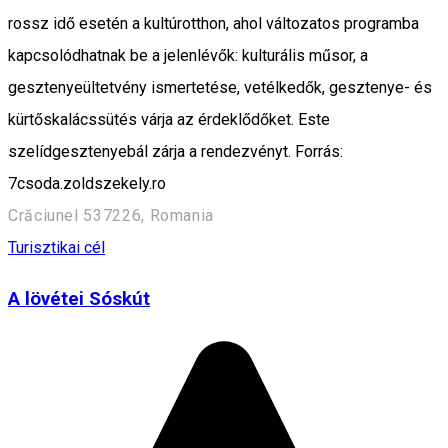
rossz idő esetén a kultúrotthon, ahol változatos programba
kapcsolódhatnak be a jelenlévők: kulturális műsor, a
gesztenyeültetvény ismertetése, vetélkedők, gesztenye- és
kürtőskalácssütés várja az érdeklődőket. Este
szelídgesztenyebál zárja a rendezvényt. Forrás:
7csoda.zoldszekely.ro
Crăciunel 537226, Romania
Turisztikai cél
A lövétei Sóskút