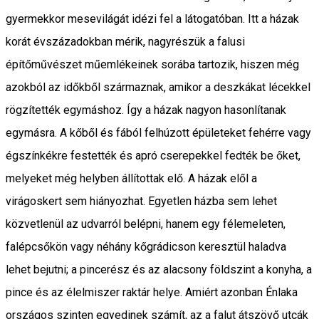
gyermekkor mesevilágát idézi fel a látogatóban. Itt a házak
korát évszázadokban mérik, nagyrészük a falusi
építőművészet műemlékeinek sorába tartozik, hiszen még
azokból az időkből származnak, amikor a deszkákat lécekkel
rögzítették egymáshoz. Így a házak nagyon hasonlítanak
egymásra. A kőből és fából felhúzott épületeket fehérre vagy
égszínkékre festették és apró cserepekkel fedték be őket,
melyeket még helyben állítottak elő. A házak elől a
virágoskert sem hiányozhat. Egyetlen házba sem lehet
közvetlenül az udvarról belépni, hanem egy félemeleten,
falépcsőkön vagy néhány kőgrádicson keresztül haladva
lehet bejutni; a pincerész és az alacsony földszint a konyha, a
pince és az élelmiszer raktár helye. Amiért azonban Énlaka
országos szinten egyedinek számít, az a falut átszövő utcák