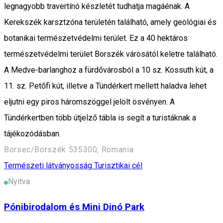
legnagyobb travertínó készletét tudhatja magáénak. A
Kerekszék karsztzóna területén található, amely geológiai és
botanikai természetvédelmi terület. Ez a 40 hektáros
természetvédelmi terület Borszék városától keletre található.
A Medve-barlanghoz a fürdővárosból a 10 sz. Kossuth kút, a
11. sz. Petőfi kút, illetve a Tündérkert mellett haladva lehet
eljutni egy piros háromszöggel jelölt ösvényen. A
Tündérkertben több útjelző tábla is segít a turistáknak a
tájékozódásban.
Borsec/Borszék 535300, Romania
Természeti látványosság
Turisztikai cél
Nyitva
Pónibirodalom és Mini Dinó Park