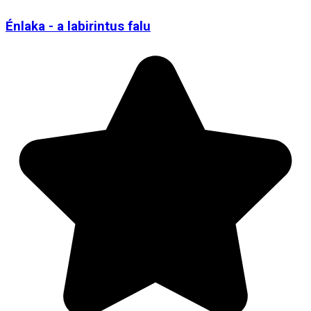
Énlaka - a labirintus falu