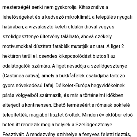
mesterségét senki nem gyakorolja. Kihasználva a
lehetőségeket és a kedvező mikroklímát, a település nyugati
határában, a vízválasztó keleti oldalán dióval vegyes
szelídgesztenye ültetvény található, ahová székely
motívumokkal díszített fatáblák mutatják az utat. A liget 2
hektáron terül el, csendes kikapcsolódást biztosít az
odalátogatók számára. A liget névadója a szelídgesztenye
(Castanea sativa), amely a bükkfafélék családjába tartozó
gyors növekedésű fafaj. Délkelet-Európa hegyvidékeinek
párás völgyeiből származik, és már a történelmi időkben
elterjedt a kontinensen. Ehető terméséért a rómaiak sokfelé
telepítették, magjából lisztet őröltek. Minden év október első
hetén itt rendezik meg a helyiek a Szelídgesztenye
Fesztivált. A rendezvény színhelye a fenyves feletti tisztás,