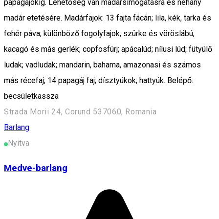
papagájokig. Lehetőség van madársimogatásra és néhány
madár etetésére. Madárfajok: 13 fajta fácán; lila, kék, tarka és
fehér páva; különböző fogolyfajok; szürke és vöröslábú,
kacagó és más gerlék; copfosfürj; apácalúd; nílusi lúd; fütyülő
ludak; vadludak; mandarin, bahama, amazonasi és számos
más récefaj; 14 papagáj faj; dísztyúkok; hattyúk. Belépő:
becsületkassza
Strada Morii 24, Corund 537060, Romania
Barlang
Nyitva
Medve-barlang