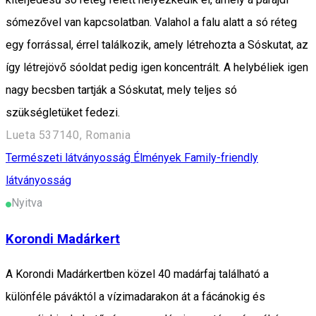
sómezővel van kapcsolatban. Valahol a falu alatt a só réteg
egy forrással, érrel találkozik, amely létrehozta a Sóskutat, az
így létrejövő sóoldat pedig igen koncentrált. A helybéliek igen
nagy becsben tartják a Sóskutat, mely teljes só
szükségletüket fedezi.
Lueta 537140, Romania
Természeti látványosság
Élmények
Family-friendly
látványosság
Nyitva
Korondi Madárkert
A Korondi Madárkertben közel 40 madárfaj található a
különféle páváktól a vízimadarakon át a fácánokig és