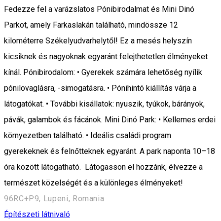
Fedezze fel a varázslatos Pónibirodalmat és Mini Dinó
Parkot, amely Farkaslakán található, mindössze 12
kilométerre Székelyudvarhelytől! Ez a mesés helyszín
kicsiknek és nagyoknak egyaránt felejthetetlen élményeket
kínál. Pónibirodalom: • Gyerekek számára lehetőség nyílik
pónilovaglásra, -simogatásra. • Pónihintó kiállítás várja a
látogatókat. • További kisállatok: nyuszik, tyúkok, bárányok,
pávák, galambok és fácánok. Mini Dinó Park: • Kellemes erdei
környezetben található. • Ideális családi program
gyerekeknek és felnőtteknek egyaránt. A park naponta 10–18
óra között látogatható. Látogasson el hozzánk, élvezze a
természet közelségét és a különleges élményeket!
96RC+P9, Lupeni, Romania
Építészeti látnivaló