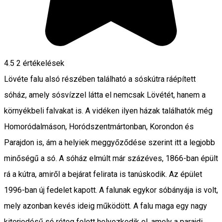
4.5
2
értékelések
Lövéte falu alsó részében található a sóskútra ráépített
sóház, amely sósvízzel látta el nemcsak Lövétét, hanem a
környékbeli falvakat is. A vidéken ilyen házak találhatók még
Homoródalmáson, Horódszentmártonban, Korondon és
Parajdon is, ám a helyiek meggyőződése szerint itt a legjobb
minőségű a só. A sóház elmúlt már százéves, 1866-ban épült
rá a kútra, amiről a bejárat felirata is tanúskodik. Az épület
1996-ban új fedelet kapott. A falunak egykor sóbányája is volt,
mely azonban kevés ideig működött. A falu maga egy nagy
kiterjedésű só réteg felett helyezkedik el, amely a parajdi