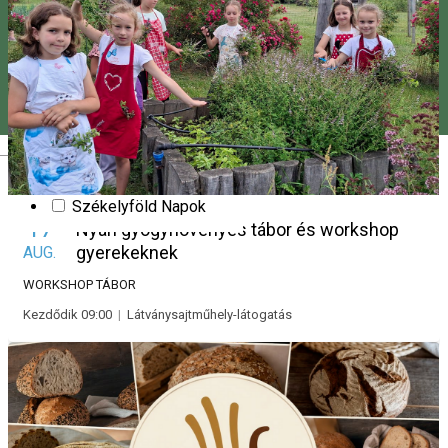
Szilveszeter
Pünkösd
Slam poetry
Tánc
Stand up comedy
Vásár
Színház
Valentin-nap (Bálint-nap)
Magyar
Workshop
Hargitai Megyenapok
Székelyföld Napok
17
Nyári gyógynövényes tábor és workshop
gyerekeknek
AUG.
WORKSHOP
TÁBOR
Kezdődik 09:00
|
Látványsajtműhely-látogatás