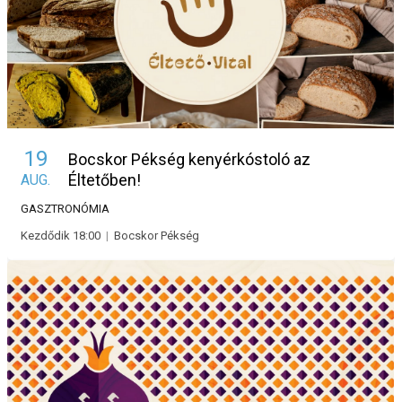
19
Bocskor Pékség kenyérkóstoló az
Éltetőben!
AUG.
GASZTRONÓMIA
Kezdődik 18:00
|
Bocskor Pékség