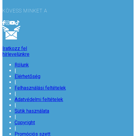
KÖVESS MINKET A
Iratkozz fel
hírlevelünkre
Rólunk
|
Elérhetőség
|
Felhasználási feltételek
|
Adatvédelmi feltételek
|
Sütik használata
|
Copyright
|
Promóciós szett