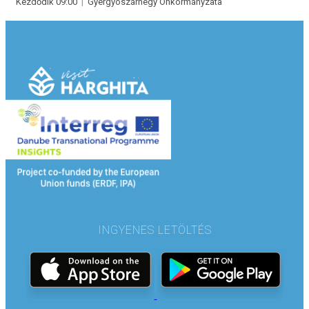
Kezdődik 09:00
|
Gyergyószárhegy Önkormányzata
INGYENES LETÖLTÉS