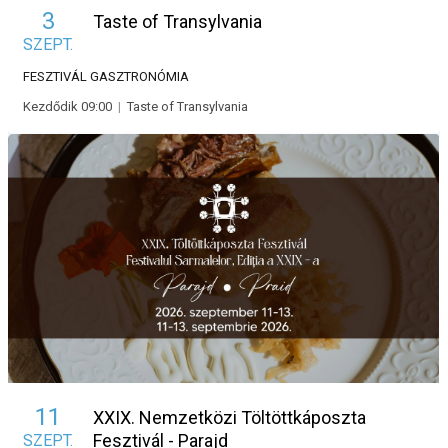
3
Taste of Transylvania
SZEPT.
FESZTIVÁL
GASZTRONÓMIA
Kezdődik 09:00
|
Taste of Transylvania
11
XXIX. Nemzetközi Töltöttkáposzta
Fesztivál - Parajd
SZEPT.