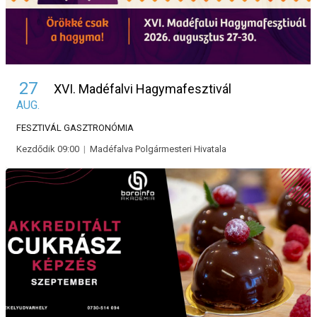
27
XVI. Madéfalvi Hagymafesztivál
AUG.
FESZTIVÁL
GASZTRONÓMIA
Kezdődik 09:00
|
Madéfalva Polgármesteri Hivatala