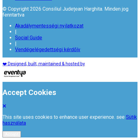
© Copyright 2026 Consiliul Județean Harghita. Minden jog
fenntartva
Akadálymentességi nyilatkozat
|
Social Guide
|
Vendégelégedettségi kérdőív
❤️ Designed, built, maintained & hosted by
Accept Cookies
This site uses cookies to enhance user experience. see
Sütik
használata
Accept