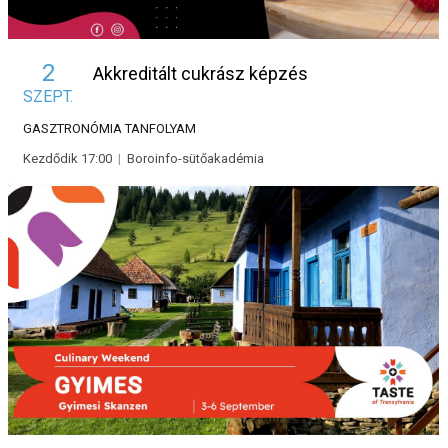
2
Akkreditált cukrász képzés
SZEPT.
GASZTRONÓMIA
TANFOLYAM
Kezdődik 17:00
|
Boroinfo-sütőakadémia